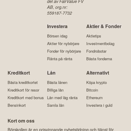
del av FairValue FV
AB, org.nr:
559187-7732
Investera
Aktier & Fonder
Börsen idag
Aktietips
Aktier för nybörjare
Investmentbolag
Fonder för nybörjare
Fondrobotar
Ränta på ränta
Bästa fonderna
Kreditkort
Lån
Alternativt
Bästa kreditkortet
Bästa lånen
Köpa krypto
Kreditkort för resor
Billiga lån
Bitcoin
Kreditkort med bonus
Lån med låg ränta
Ethereum
Bensinkort
Samla lån
Investera i guld
Kort om oss
Börskollen är en prisvinnande nyhetstidning och tjänst för