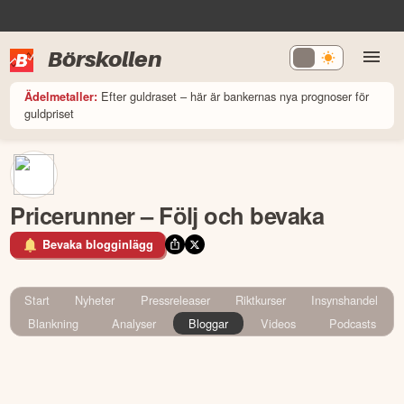
Börskollen
Efter guldraset – här är bankernas nya prognoser för
Ädelmetaller:
guldpriset
Pricerunner – Följ och bevaka
Bevaka blogginlägg
Start
Nyheter
Pressreleaser
Riktkurser
Insynshandel
Blankning
Analyser
Bloggar
Videos
Podcasts