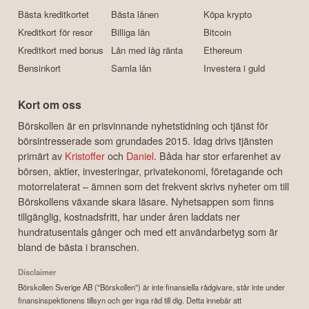
Bästa kreditkortet
Bästa lånen
Köpa krypto
Kreditkort för resor
Billiga lån
Bitcoin
Kreditkort med bonus
Lån med låg ränta
Ethereum
Bensinkort
Samla lån
Investera i guld
Kort om oss
Börskollen är en prisvinnande nyhetstidning och tjänst för
börsintresserade som grundades 2015. Idag drivs tjänsten
primärt av
Kristoffer
och
Daniel
. Båda har stor erfarenhet av
börsen, aktier, investeringar, privatekonomi, företagande och
motorrelaterat – ämnen som det frekvent skrivs nyheter om till
Börskollens växande skara läsare. Nyhetsappen som finns
tillgänglig, kostnadsfritt, har under åren laddats ner
hundratusentals gånger och med ett användarbetyg som är
bland de bästa i branschen.
Disclaimer
Börskollen Sverige AB ("Börskollen") är inte finansiella rådgivare, står inte under
finansinspektionens tillsyn och ger inga råd till dig. Detta innebär att