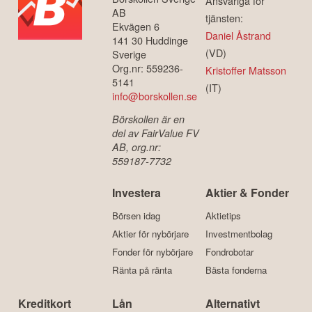
Ansvariga för
AB
tjänsten:
Ekvägen 6
Daniel Åstrand
141 30 Huddinge
(VD)
Sverige
Org.nr: 559236-
Kristoffer Matsson
5141
(IT)
info@borskollen.se
Börskollen är en
del av FairValue FV
AB, org.nr:
559187-7732
Investera
Aktier & Fonder
Börsen idag
Aktietips
Aktier för nybörjare
Investmentbolag
Fonder för nybörjare
Fondrobotar
Ränta på ränta
Bästa fonderna
Kreditkort
Lån
Alternativt