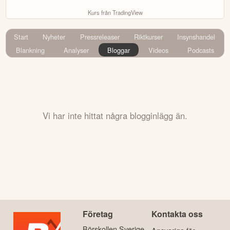
Kurs från TradingView
Start
Nyheter
Pressreleaser
Riktkurser
Insynshandel
Blankning
Analyser
Bloggar
Videos
Podcasts
Vi har inte hittat några blogginlägg än.
Företag
Kontakta oss
Börskollen Sverige