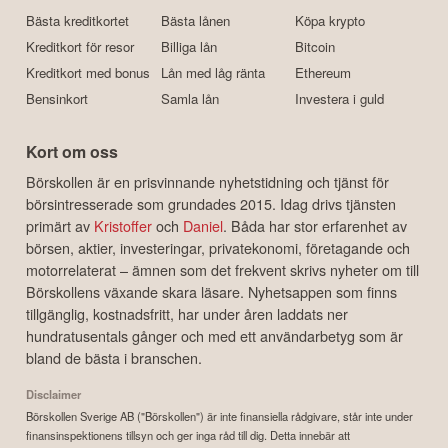
Bästa kreditkortet
Bästa lånen
Köpa krypto
Kreditkort för resor
Billiga lån
Bitcoin
Kreditkort med bonus
Lån med låg ränta
Ethereum
Bensinkort
Samla lån
Investera i guld
Kort om oss
Börskollen är en prisvinnande nyhetstidning och tjänst för
börsintresserade som grundades 2015. Idag drivs tjänsten
primärt av
Kristoffer
och
Daniel
. Båda har stor erfarenhet av
börsen, aktier, investeringar, privatekonomi, företagande och
motorrelaterat – ämnen som det frekvent skrivs nyheter om till
Börskollens växande skara läsare. Nyhetsappen som finns
tillgänglig, kostnadsfritt, har under åren laddats ner
hundratusentals gånger och med ett användarbetyg som är
bland de bästa i branschen.
Disclaimer
Börskollen Sverige AB ("Börskollen") är inte finansiella rådgivare, står inte under
finansinspektionens tillsyn och ger inga råd till dig. Detta innebär att