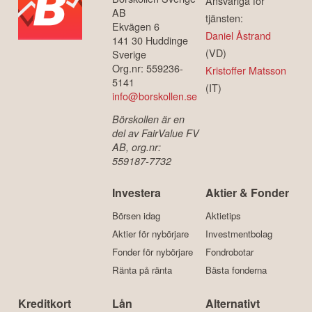
Ansvariga för
AB
tjänsten:
Ekvägen 6
Daniel Åstrand
141 30 Huddinge
(VD)
Sverige
Org.nr: 559236-
Kristoffer Matsson
5141
(IT)
info@borskollen.se
Börskollen är en
del av FairValue FV
AB, org.nr:
559187-7732
Investera
Aktier & Fonder
Börsen idag
Aktietips
Aktier för nybörjare
Investmentbolag
Fonder för nybörjare
Fondrobotar
Ränta på ränta
Bästa fonderna
Kreditkort
Lån
Alternativt