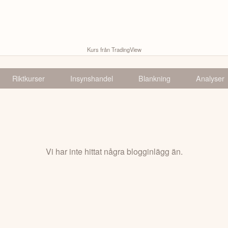
Kurs från TradingView
Riktkurser
Insynshandel
Blankning
Analyser
Vi har inte hittat några blogginlägg än.