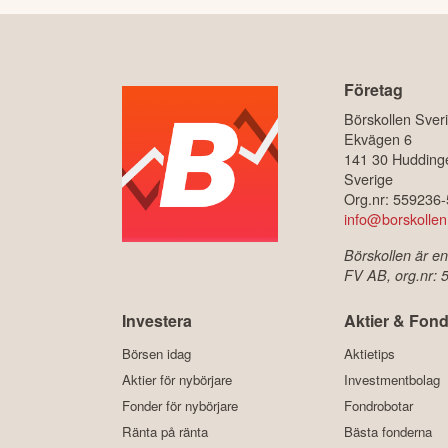
Företag
Börskollen Sver
Ekvägen 6
141 30 Hudding
Sverige
Org.nr: 559236
info@borskollen
Börskollen är en
FV AB, org.nr:
Investera
Aktier & Fond
Börsen idag
Aktietips
Aktier för nybörjare
Investmentbolag
Fonder för nybörjare
Fondrobotar
Ränta på ränta
Bästa fonderna