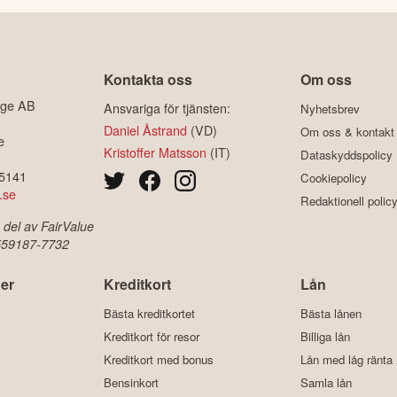
Kontakta oss
Om oss
ige AB
Ansvariga för tjänsten:
Nyhetsbrev
Daniel Åstrand
(VD)
Om oss & kontakt
e
Kristoffer Matsson
(IT)
Dataskyddspolicy
-5141
Cookiepolicy
.se
Redaktionell polic
 del av FairValue
 559187-7732
er
Kreditkort
Lån
Bästa kreditkortet
Bästa lånen
Kreditkort för resor
Billiga lån
Kreditkort med bonus
Lån med låg ränta
Bensinkort
Samla lån