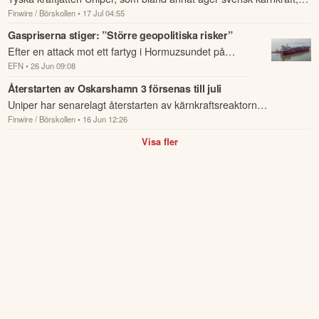
Finwire / Börskollen
• 17 Jul 04:55
bekräftar sin transformationsstrategi och planerar investeringar på
cirka 5...
Gaspriserna stiger: ”Större geopolitiska risker”
Efter en attack mot ett fartyg i Hormuzsundet på
EFN
• 26 Jun 09:08
torsdagen stiger de europeiska naturgaspriserna,
rapporterar Bloomberg .
Återstarten av Oskarshamn 3 försenas till juli
Uniper har senarelagt återstarten av kärnkraftsreaktorn
Finwire / Börskollen
• 16 Jun 12:26
Oskarshamn 3 med tolv dagar till den 10 juli, enligt en anmälan till
elbörsen Nord P...
Visa fler