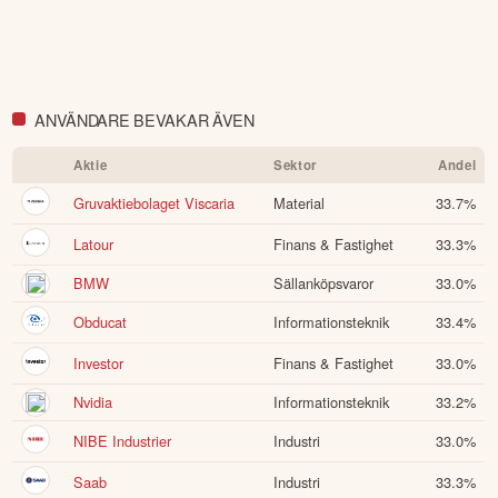
ANVÄNDARE BEVAKAR ÄVEN
Aktie
Sektor
Andel
Gruvaktiebolaget Viscaria
Material
33.7
%
Latour
Finans & Fastighet
33.3
%
BMW
Sällanköpsvaror
33.0
%
Obducat
Informationsteknik
33.4
%
Investor
Finans & Fastighet
33.0
%
Nvidia
Informationsteknik
33.2
%
NIBE Industrier
Industri
33.0
%
Saab
Industri
33.3
%