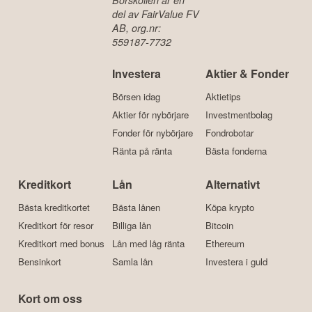
Börskollen är en
del av FairValue FV
AB, org.nr:
559187-7732
Investera
Aktier & Fonder
Börsen idag
Aktietips
Aktier för nybörjare
Investmentbolag
Fonder för nybörjare
Fondrobotar
Ränta på ränta
Bästa fonderna
Kreditkort
Lån
Alternativt
Bästa kreditkortet
Bästa lånen
Köpa krypto
Kreditkort för resor
Billiga lån
Bitcoin
Kreditkort med bonus
Lån med låg ränta
Ethereum
Bensinkort
Samla lån
Investera i guld
Kort om oss