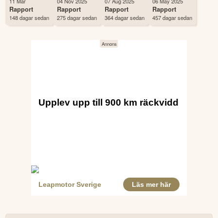
11 Mar
04 Nov 2025
07 Aug 2025
06 May 2025
Antal ägare Avanza
964 st
Rapport
Rapport
Rapport
Rapport
148 dagar sedan
275 dagar sedan
364 dagar sedan
457 dagar sedan
Antal ägare Nordnet
617 st