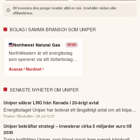
världens största sociala investerarforum.
Att investera dina pengar innebär alltid en risk. Innehåller reklam eller
affiliatelänkar.
ÖPPNA KONTO
KOPIERA TOPPINVESTERARE
BOLAG I SAMMA BRANSCH SOM UNIPER
eToro är en investeringsplattform för flera tillgångsslag. Värdet på
dina investeringar kan gå upp eller ner. Du riskerar ditt kapital.
Northwest Natural Gas
NYSE
NorthWestern är ett energibolag
som opererar via sitt dotterbolag
NorthWestern E...
Avanza
Nordnet
SENASTE NYHETER OM UNIPER
Uniper säkrar LNG från Kanada i 20-årigt avtal
Energibolaget Uniper har tecknat ett långsiktigt avtal om att köpa 2
Finwire / Börskollen
• 29 Jul 12:27
miljoner ton flytande naturgas, LNG, per år från det kanadensiska
proje...
Uniper bekräftar strategi – investerar cirka 5 miljarder euro till
2030
Tyska kraftjätten Uniper, som bland annat äger svensk kärnkraft,