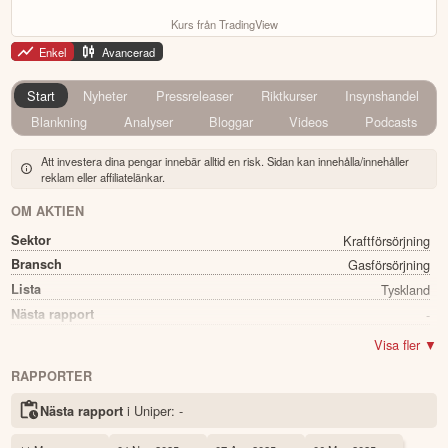
Kurs från TradingView
Enkel
Avancerad
Start
Nyheter
Pressreleaser
Riktkurser
Insynshandel
Blankning
Analyser
Bloggar
Videos
Podcasts
Att investera dina pengar innebär alltid en risk. Sidan kan innehålla/innehåller
reklam eller affiliatelänkar.
OM AKTIEN
Sektor
Kraftförsörjning
Bransch
Gasförsörjning
Lista
Tyskland
Nästa rapport
-
Namn
Uniper
Visa fler ▼
Ticker
UN0
RAPPORTER
Status
Noterad
i Uniper:
-
Nästa rapport
Land
Tyskland
Första handelsdag
11 Sep 2016