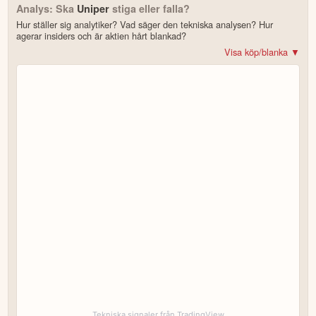
Analys: Ska
Uniper
stiga eller falla?
Hur ställer sig analytiker? Vad säger den tekniska analysen? Hur
agerar insiders och är aktien hårt blankad?
Visa köp/blanka ▼
Bonus: Få upp till 500 USD i tillgångar när du öppnar konto –
se
erbjudandet!
4.2
av 5
Trustpilot
10 000+ olika marknader samlade – aktier, ETF:er & krypto
CopyTrader™ –
kopiera portföljen för toppinvesterare
För- & efterhandel på utvalda börser – ligg steget före
– över 100 olika att välja på
Handla riktig krypto
Bonus: Upp till
på oinvesterat kapital
3,55 % årlig ränta
Köp eller blanka Uniper
7 enkla steg – så här kommer du igång
för att läsa mer och klicka sedan på
Besök hemsidan
Registrera dig/Öppna konto
.
Tekniska signaler från TradingView