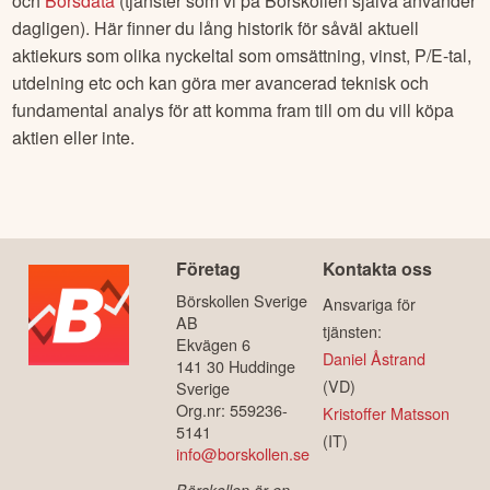
och
Börsdata
(tjänster som vi på Börskollen själva använder
dagligen). Här finner du lång historik för såväl aktuell
aktiekurs som olika nyckeltal som omsättning, vinst, P/E-tal,
utdelning etc och kan göra mer avancerad teknisk och
fundamental analys för att komma fram till om du vill köpa
aktien eller inte.
Företag
Kontakta oss
Börskollen Sverige
Ansvariga för
AB
tjänsten:
Ekvägen 6
Daniel Åstrand
141 30 Huddinge
(VD)
Sverige
Org.nr: 559236-
Kristoffer Matsson
5141
(IT)
info@borskollen.se