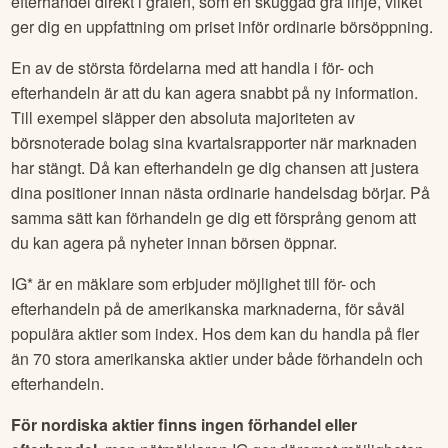
efterhandel direkt i grafen, som en skuggad grå linje, vilket
ger dig en uppfattning om priset inför ordinarie börsöppning.
En av de största fördelarna med att handla i för- och
efterhandeln är att du kan agera snabbt på ny information.
Till exempel släpper den absoluta majoriteten av
börsnoterade bolag sina kvartalsrapporter när marknaden
har stängt. Då kan efterhandeln ge dig chansen att justera
dina positioner innan nästa ordinarie handelsdag börjar. På
samma sätt kan förhandeln ge dig ett försprång genom att
du kan agera på nyheter innan börsen öppnar.
IG* är en mäklare som erbjuder möjlighet till för- och
efterhandeln på de amerikanska marknaderna, för såväl
populära aktier som index. Hos dem kan du handla på fler
än 70 stora amerikanska aktier under både förhandeln och
efterhandeln.
För nordiska aktier finns ingen förhandel eller