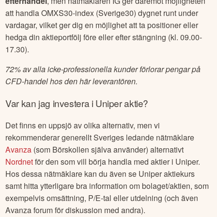
efterhandel
, men nätmäklaren IG ger däremot möjligheten
att handla OMXS30-index (Sverige30) dygnet runt under
vardagar, vilket ger dig en möjlighet att ta positioner eller
hedga din aktieportfölj före eller efter stängning (kl. 09.00-
17.30).
72% av alla icke-professionella kunder förlorar pengar på
CFD-handel hos den här leverantören.
Var kan jag investera i
Uniper
aktie?
Det finns en uppsjö av olika alternativ, men vi
rekommenderar generellt Sveriges ledande nätmäklare
Avanza
(som Börskollen själva använder) alternativt
Nordnet
för den som vill börja handla med aktier i
Uniper
.
Hos dessa nätmäklare kan du även se
Uniper
aktiekurs
samt hitta ytterligare bra information om bolaget/aktien, som
exempelvis omsättning, P/E-tal eller utdelning (och även
Avanza forum för diskussion med andra).