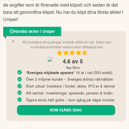
de avgifter som är förenade med köpet) och sedan är det
bara att genomföra köpet. Nu har du köpt dina första aktier i
Uniper
!
Handla aktier i Uniper
Att investera dina pengar innebär alltid en risk. Sidan kan
innehålla/innehåller reklam eller affiliatelänkar.
4.6
av 5
App Store
“
” 16 år i rad (SKI-enkät)
Sveriges nöjdaste sparare
Över 2 miljoner kunder – Sveriges största nätmäklare
Stort utbud: Investera i fonder, aktier, IPO:er & derivat
Allt samlat: Investeringar, sparande, pension & bolån
Öppna konto helt gratis – kom igång på några minuter
KOM IGÅNG IDAG