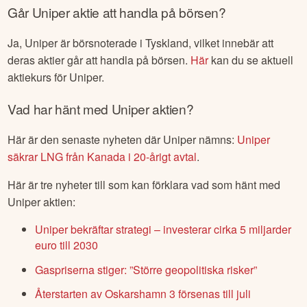
Går
Uniper
aktie att handla på börsen?
Ja,
Uniper
är börsnoterade
i Tyskland
, vilket innebär att
deras aktier går att handla på börsen.
Här
kan du se aktuell
aktiekurs för
Uniper
.
Vad har hänt med
Uniper
aktien?
Här är den senaste nyheten där
Uniper
nämns:
Uniper
säkrar LNG från Kanada i 20-årigt avtal
.
Här är tre nyheter till som kan förklara vad som hänt med
Uniper
aktien:
Uniper bekräftar strategi – investerar cirka 5 miljarder
euro till 2030
Gaspriserna stiger: ”Större geopolitiska risker”
Återstarten av Oskarshamn 3 försenas till juli