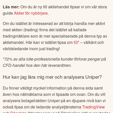
Läs mer:
Om du är ny till aktiehandel tipsar vi om vår stora
guide
Aktier för nybörjare
.
Om du istället är intresserad av att börja handla mer aktivt
med aktien (trading) finns det istället så kallade
tradingmäklare som är mer specialiserade på denna typ av
aktiehandel. Här kan vi istället tipsa om
IG
* – välkänt och
världsledande inom just trading!
*
72% av alla icke-professionella kunder förlorar pengar på
CFD-handel hos den här leverantören.
Hur kan jag lära mig mer och analysera
Uniper
?
Du finner väldigt mycket information på denna sida samt
även hos nätmäklarna som vi tipsade om ovan. Om du vill
analysera bolaget/aktien
Uniper
på en djupare nivå kan vi
också tipsa om de ledande analystjänsterna
TradingView