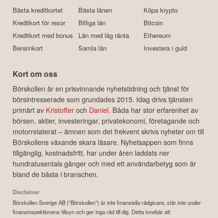
Bästa kreditkortet
Bästa lånen
Köpa krypto
Kreditkort för resor
Billiga lån
Bitcoin
Kreditkort med bonus
Lån med låg ränta
Ethereum
Bensinkort
Samla lån
Investera i guld
Kort om oss
Börskollen är en prisvinnande nyhetstidning och tjänst för
börsintresserade som grundades 2015. Idag drivs tjänsten
primärt av
Kristoffer
och
Daniel
. Båda har stor erfarenhet av
börsen, aktier, investeringar, privatekonomi, företagande och
motorrelaterat – ämnen som det frekvent skrivs nyheter om till
Börskollens växande skara läsare. Nyhetsappen som finns
tillgänglig, kostnadsfritt, har under åren laddats ner
hundratusentals gånger och med ett användarbetyg som är
bland de bästa i branschen.
Disclaimer
Börskollen Sverige AB ("Börskollen") är inte finansiella rådgivare, står inte under
finansinspektionens tillsyn och ger inga råd till dig. Detta innebär att