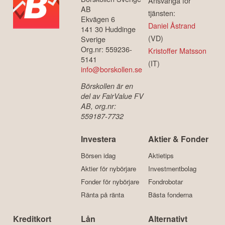
Ansvariga för
AB
tjänsten:
Ekvägen 6
Daniel Åstrand
141 30 Huddinge
(VD)
Sverige
Org.nr: 559236-
Kristoffer Matsson
5141
(IT)
info@borskollen.se
Börskollen är en
del av FairValue FV
AB, org.nr:
559187-7732
Investera
Aktier & Fonder
Börsen idag
Aktietips
Aktier för nybörjare
Investmentbolag
Fonder för nybörjare
Fondrobotar
Ränta på ränta
Bästa fonderna
Kreditkort
Lån
Alternativt