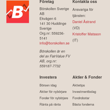
Företag
Kontakta oss
Börskollen Sverige
Ansvariga för
AB
tjänsten:
Ekvägen 6
Daniel Åstrand
141 30 Huddinge
(VD)
Sverige
Org.nr: 559236-
Kristoffer Matsson
5141
(IT)
info@borskollen.se
Börskollen är en
del av FairValue FV
AB, org.nr:
559187-7732
Investera
Aktier & Fonder
Börsen idag
Aktietips
Aktier för nybörjare
Investmentbolag
Fonder för nybörjare
Fondrobotar
Ränta på ränta
Bästa fonderna