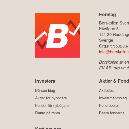
Företag
Börskollen Sver
Ekvägen 6
141 30 Hudding
Sverige
Org.nr: 559236
info@borskollen
Börskollen är en
FV AB, org.nr:
Investera
Aktier & Fond
Börsen idag
Aktietips
Aktier för nybörjare
Investmentbolag
Fonder för nybörjare
Fondrobotar
Ränta på ränta
Bästa fonderna
Kort om oss