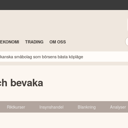
TEKONOMI
TRADING
OM OSS
erikanska småbolag som börsens bästa köpläge
ch bevaka
Riktkurser
Insynshandel
Blankning
Analyser