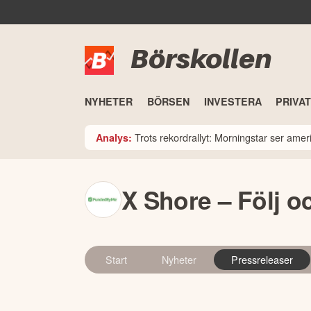
Börskollen
NYHETER
BÖRSEN
INVESTERA
PRIVA
Trots rekordrallyt: Morningstar ser am
Analys:
X Shore – Följ o
Start
Nyheter
Pressreleaser