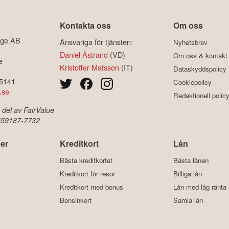
Kontakta oss
Om oss
ige AB
Ansvariga för tjänsten:
Nyhetsbrev
Daniel Åstrand
(VD)
Om oss & kontakt
e
Kristoffer Matsson
(IT)
Dataskyddspolicy
-5141
Cookiepolicy
.se
Redaktionell polic
 del av FairValue
 559187-7732
er
Kreditkort
Lån
Bästa kreditkortet
Bästa lånen
Kreditkort för resor
Billiga lån
Kreditkort med bonus
Lån med låg ränta
Bensinkort
Samla lån