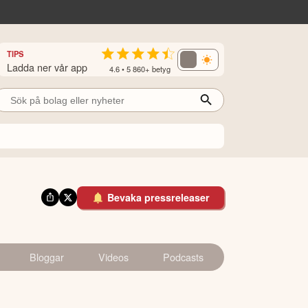
TIPS
Ladda ner vår app
4.6 • 5 860+ betyg
Bevaka pressreleaser
Bloggar
Videos
Podcasts