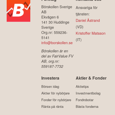
Börskollen Sverige
Ansvariga för
AB
tjänsten:
Ekvägen 6
Daniel Åstrand
141 30 Huddinge
(VD)
Sverige
Org.nr: 559236-
Kristoffer Matsson
5141
(IT)
info@borskollen.se
Börskollen är en
del av FairValue FV
AB, org.nr:
559187-7732
Investera
Aktier & Fonder
Börsen idag
Aktietips
Aktier för nybörjare
Investmentbolag
Fonder för nybörjare
Fondrobotar
Ränta på ränta
Bästa fonderna