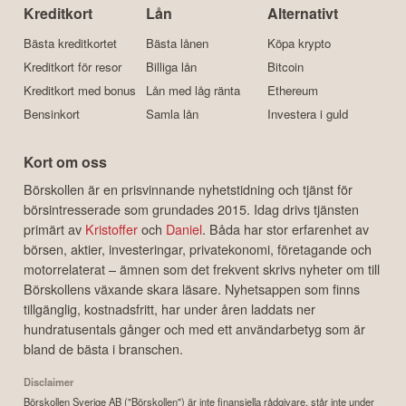
Kreditkort
Lån
Alternativt
Bästa kreditkortet
Bästa lånen
Köpa krypto
Kreditkort för resor
Billiga lån
Bitcoin
Kreditkort med bonus
Lån med låg ränta
Ethereum
Bensinkort
Samla lån
Investera i guld
Kort om oss
Börskollen är en prisvinnande nyhetstidning och tjänst för
börsintresserade som grundades 2015. Idag drivs tjänsten
primärt av
Kristoffer
och
Daniel
. Båda har stor erfarenhet av
börsen, aktier, investeringar, privatekonomi, företagande och
motorrelaterat – ämnen som det frekvent skrivs nyheter om till
Börskollens växande skara läsare. Nyhetsappen som finns
tillgänglig, kostnadsfritt, har under åren laddats ner
hundratusentals gånger och med ett användarbetyg som är
bland de bästa i branschen.
Disclaimer
Börskollen Sverige AB ("Börskollen") är inte finansiella rådgivare, står inte under