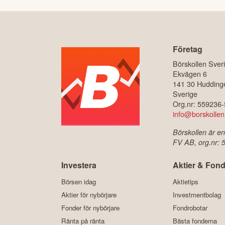
Företag
Börskollen Sver
Ekvägen 6
141 30 Hudding
Sverige
Org.nr: 559236
info@borskollen
Börskollen är en
FV AB, org.nr:
Investera
Aktier & Fond
Börsen idag
Aktietips
Aktier för nybörjare
Investmentbolag
Fonder för nybörjare
Fondrobotar
Ränta på ränta
Bästa fonderna