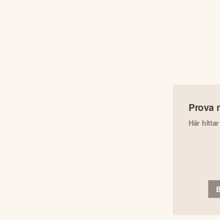
Prova 
Här hitta
B