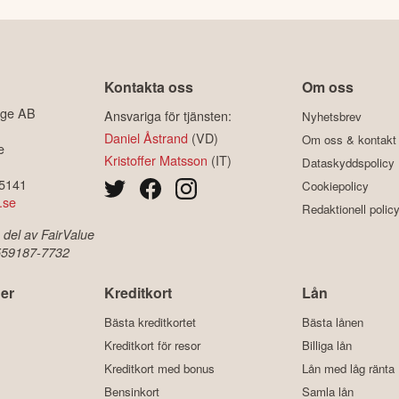
Kontakta oss
Om oss
ige AB
Ansvariga för tjänsten:
Nyhetsbrev
Daniel Åstrand
(VD)
Om oss & kontakt
e
Kristoffer Matsson
(IT)
Dataskyddspolicy
-5141
Cookiepolicy
.se
Redaktionell polic
 del av FairValue
 559187-7732
er
Kreditkort
Lån
Bästa kreditkortet
Bästa lånen
Kreditkort för resor
Billiga lån
Kreditkort med bonus
Lån med låg ränta
Bensinkort
Samla lån