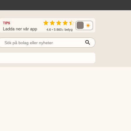
TIPS
Ladda ner vår app
4.6 • 5 860+ betyg