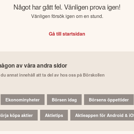
Något har gått fel. Vänligen prova igen!
Vänligen försök igen om en stund.
Gå till startsidan
någon av våra andra sidor
r du annat innehåll att ta del av hos oss på Börskollen
Ekonominyheter
Börsen idag
Börsens öppettider
örja köpa aktier
Aktietips
Aktieappen för Android & i