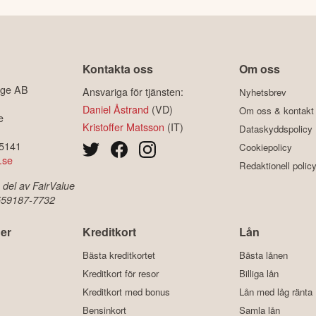
Kontakta oss
Om oss
ige AB
Ansvariga för tjänsten:
Nyhetsbrev
Daniel Åstrand
(VD)
Om oss & kontakt
e
Kristoffer Matsson
(IT)
Dataskyddspolicy
-5141
Cookiepolicy
.se
Redaktionell polic
 del av FairValue
 559187-7732
er
Kreditkort
Lån
Bästa kreditkortet
Bästa lånen
Kreditkort för resor
Billiga lån
Kreditkort med bonus
Lån med låg ränta
Bensinkort
Samla lån