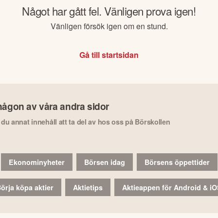
Något har gått fel. Vänligen prova igen!
Vänligen försök igen om en stund.
Gå till startsidan
någon av våra andra sidor
r du annat innehåll att ta del av hos oss på Börskollen
Ekonominyheter
Börsen idag
Börsens öppettider
örja köpa aktier
Aktietips
Aktieappen för Android & i