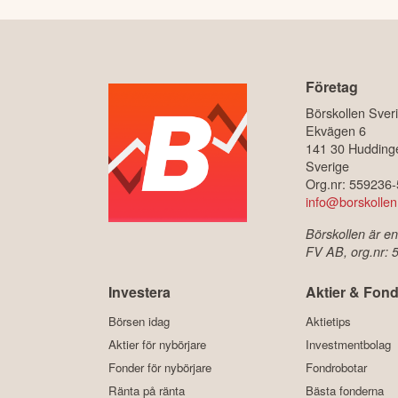
Företag
Börskollen Sver
Ekvägen 6
141 30 Hudding
Sverige
Org.nr: 559236
info@borskollen
Börskollen är en
FV AB, org.nr:
Investera
Aktier & Fond
Börsen idag
Aktietips
Aktier för nybörjare
Investmentbolag
Fonder för nybörjare
Fondrobotar
Ränta på ränta
Bästa fonderna