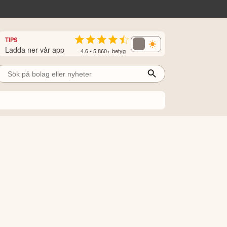
TIPS
Ladda ner vår app
4.6 • 5 860+ betyg