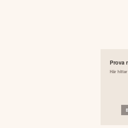
Prova 
Här hitta
B