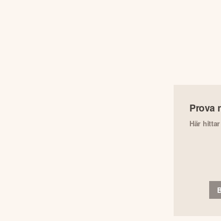
Prova 
Här hitta
B