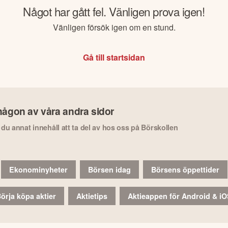
Något har gått fel. Vänligen prova igen!
Vänligen försök igen om en stund.
Gå till startsidan
någon av våra andra sidor
r du annat innehåll att ta del av hos oss på Börskollen
Ekonominyheter
Börsen idag
Börsens öppettider
örja köpa aktier
Aktietips
Aktieappen för Android & i