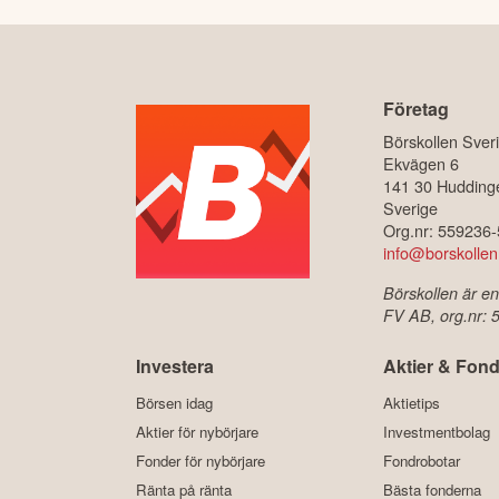
Företag
Börskollen Sver
Ekvägen 6
141 30 Hudding
Sverige
Org.nr: 559236
info@borskollen
Börskollen är en
FV AB, org.nr:
Investera
Aktier & Fond
Börsen idag
Aktietips
Aktier för nybörjare
Investmentbolag
Fonder för nybörjare
Fondrobotar
Ränta på ränta
Bästa fonderna