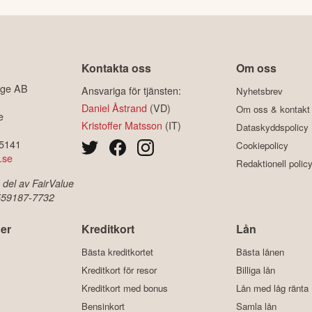
Kontakta oss
Om oss
ige AB
Ansvariga för tjänsten:
Nyhetsbrev
Daniel Åstrand
(VD)
Om oss & kontakt
e
Kristoffer Matsson
(IT)
Dataskyddspolicy
-5141
Cookiepolicy
.se
Redaktionell polic
 del av FairValue
 559187-7732
er
Kreditkort
Lån
Bästa kreditkortet
Bästa lånen
Kreditkort för resor
Billiga lån
Kreditkort med bonus
Lån med låg ränta
Bensinkort
Samla lån