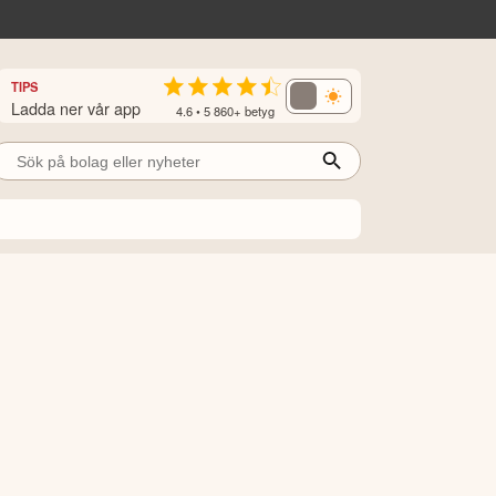
TIPS
Ladda ner vår app
4.6 • 5 860+ betyg