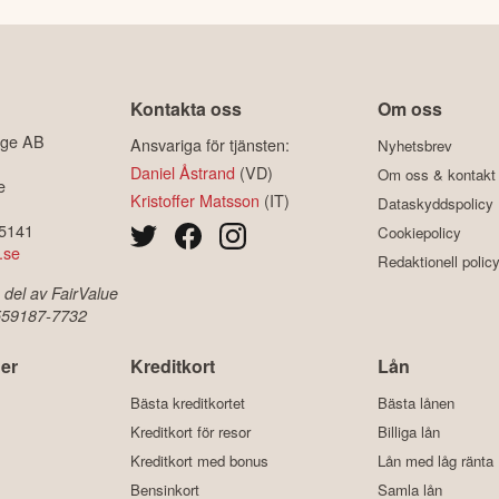
Kontakta oss
Om oss
ige AB
Ansvariga för tjänsten:
Nyhetsbrev
Daniel Åstrand
(VD)
Om oss & kontakt
e
Kristoffer Matsson
(IT)
Dataskyddspolicy
-5141
Cookiepolicy
.se
Redaktionell polic
 del av FairValue
 559187-7732
er
Kreditkort
Lån
Bästa kreditkortet
Bästa lånen
Kreditkort för resor
Billiga lån
Kreditkort med bonus
Lån med låg ränta
Bensinkort
Samla lån