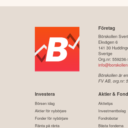
Företag
Börskollen Sver
Ekvägen 6
141 30 Hudding
Sverige
Org.nr: 559236
info@borskollen
Börskollen är en
FV AB, org.nr:
Investera
Aktier & Fond
Börsen idag
Aktietips
Aktier för nybörjare
Investmentbolag
Fonder för nybörjare
Fondrobotar
Ränta på ränta
Bästa fonderna