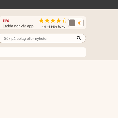
TIPS
Ladda ner vår app
4.6 • 5 860+ betyg