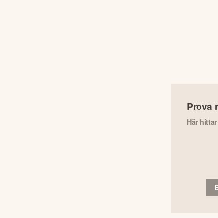
Prova 
Här hitta
B