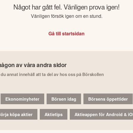
Något har gått fel. Vänligen prova igen!
Vänligen försök igen om en stund.
Gå till startsidan
någon av våra andra sidor
r du annat innehåll att ta del av hos oss på Börskollen
Ekonominyheter
Börsen idag
Börsens öppettider
örja köpa aktier
Aktietips
Aktieappen för Android & i