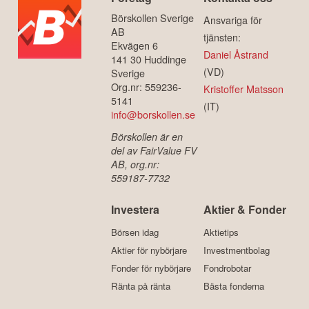
Börskollen Sverige
Ansvariga för
AB
tjänsten:
Ekvägen 6
Daniel Åstrand
141 30 Huddinge
(VD)
Sverige
Org.nr: 559236-
Kristoffer Matsson
5141
(IT)
info@borskollen.se
Börskollen är en
del av FairValue FV
AB, org.nr:
559187-7732
Investera
Aktier & Fonder
Börsen idag
Aktietips
Aktier för nybörjare
Investmentbolag
Fonder för nybörjare
Fondrobotar
Ränta på ränta
Bästa fonderna