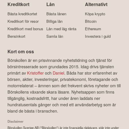
Kreditkort
Lån
Alternativt
Bästa kreditkortet
Bästa lånen
Köpa krypto
Kreditkort för resor
Billiga lån
Bitcoin
Kreditkort med bonus
Lån med låg ränta
Ethereum
Bensinkort
Samla lån
Investera i guld
Kort om oss
Börskollen är en prisvinnande nyhetstidning och tjänst för
börsintresserade som grundades 2015. Idag drivs tjänsten
primärt av
Kristoffer
och
Daniel
. Båda har stor erfarenhet av
börsen, aktier, investeringar, privatekonomi, företagande och
motorrelaterat – ämnen som det frekvent skrivs nyheter om till
Börskollens växande skara läsare. Nyhetsappen som finns
tillgänglig, kostnadsfritt, har under åren laddats ner
hundratusentals gånger och med ett användarbetyg som är
bland de bästa i branschen.
Disclaimer
Börskollen Sverige AB ("Börskollen") är inte finansiella rådgivare, står inte under