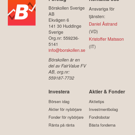
Börskollen Sverige
Ansvariga för
AB
tjänsten:
Ekvägen 6
Daniel Åstrand
141 30 Huddinge
(VD)
Sverige
Org.nr: 559236-
Kristoffer Matsson
5141
(IT)
info@borskollen.se
Börskollen är en
del av FairValue FV
AB, org.nr:
559187-7732
Investera
Aktier & Fonder
Börsen idag
Aktietips
Aktier för nybörjare
Investmentbolag
Fonder för nybörjare
Fondrobotar
Ränta på ränta
Bästa fonderna