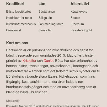
Kreditkort
Lån
Alternativt
Bästa kreditkortet
Bästa lånen
Köpa krypto
Kreditkort för resor
Billiga lån
Bitcoin
Kreditkort med bonus
Lån med låg ränta
Ethereum
Bensinkort
Samla lån
Investera i guld
Kort om oss
Börskollen är en prisvinnande nyhetstidning och tjänst för
börsintresserade som grundades 2015. Idag drivs tjänsten
primärt av
Kristoffer
och
Daniel
. Båda har stor erfarenhet av
börsen, aktier, investeringar, privatekonomi, företagande och
motorrelaterat – ämnen som det frekvent skrivs nyheter om till
Börskollens växande skara läsare. Nyhetsappen som finns
tillgänglig, kostnadsfritt, har under åren laddats ner
hundratusentals gånger och med ett användarbetyg som är
bland de bästa i branschen.
Disclaimer
Börskollen Sverige AB ("Börskollen") är inte finansiella rådgivare, står inte under