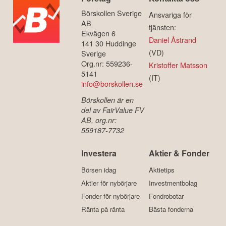
Börskollen Sverige
Ansvariga för
AB
tjänsten:
Ekvägen 6
Daniel Åstrand
141 30 Huddinge
(VD)
Sverige
Org.nr: 559236-
Kristoffer Matsson
5141
(IT)
info@borskollen.se
Börskollen är en
del av FairValue FV
AB, org.nr:
559187-7732
Investera
Aktier & Fonder
Börsen idag
Aktietips
Aktier för nybörjare
Investmentbolag
Fonder för nybörjare
Fondrobotar
Ränta på ränta
Bästa fonderna