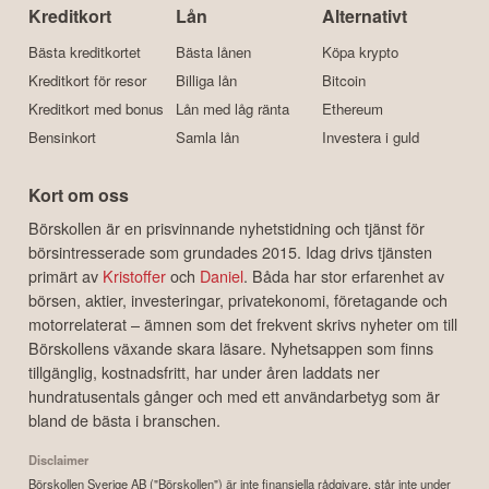
Kreditkort
Lån
Alternativt
Bästa kreditkortet
Bästa lånen
Köpa krypto
Kreditkort för resor
Billiga lån
Bitcoin
Kreditkort med bonus
Lån med låg ränta
Ethereum
Bensinkort
Samla lån
Investera i guld
Kort om oss
Börskollen är en prisvinnande nyhetstidning och tjänst för
börsintresserade som grundades 2015. Idag drivs tjänsten
primärt av
Kristoffer
och
Daniel
. Båda har stor erfarenhet av
börsen, aktier, investeringar, privatekonomi, företagande och
motorrelaterat – ämnen som det frekvent skrivs nyheter om till
Börskollens växande skara läsare. Nyhetsappen som finns
tillgänglig, kostnadsfritt, har under åren laddats ner
hundratusentals gånger och med ett användarbetyg som är
bland de bästa i branschen.
Disclaimer
Börskollen Sverige AB ("Börskollen") är inte finansiella rådgivare, står inte under