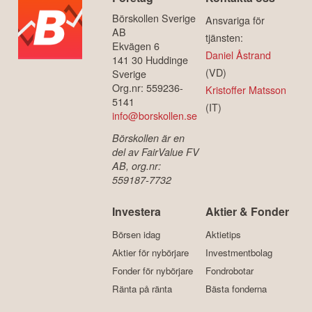
Börskollen Sverige
Ansvariga för
AB
tjänsten:
Ekvägen 6
Daniel Åstrand
141 30 Huddinge
(VD)
Sverige
Org.nr: 559236-
Kristoffer Matsson
5141
(IT)
info@borskollen.se
Börskollen är en
del av FairValue FV
AB, org.nr:
559187-7732
Investera
Aktier & Fonder
Börsen idag
Aktietips
Aktier för nybörjare
Investmentbolag
Fonder för nybörjare
Fondrobotar
Ränta på ränta
Bästa fonderna