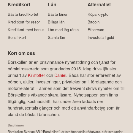
Kreditkort
Lån
Alternativt
Bästa kreditkortet
Bästa lånen
Köpa krypto
Kreditkort för resor
Billiga lån
Bitcoin
Kreditkort med bonus
Lån med låg ränta
Ethereum
Bensinkort
Samla lån
Investera i guld
Kort om oss
Börskollen är en prisvinnande nyhetstidning och tjänst för
börsintresserade som grundades 2015. Idag drivs tjänsten
primärt av
Kristoffer
och
Daniel
. Båda har stor erfarenhet av
börsen, aktier, investeringar, privatekonomi, företagande och
motorrelaterat – ämnen som det frekvent skrivs nyheter om till
Börskollens växande skara läsare. Nyhetsappen som finns
tillgänglig, kostnadsfritt, har under åren laddats ner
hundratusentals gånger och med ett användarbetyg som är
bland de bästa i branschen.
Disclaimer
Börskollen Sverige AB ("Börskollen") är inte finansiella rådgivare, står inte under