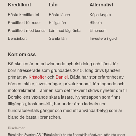
Kreditkort
Lån
Alternativt
Bästa kreditkortet
Bästa lånen
Köpa krypto
Kreditkort för resor
Billiga lån
Bitcoin
Kreditkort med bonus
Lån med låg ränta
Ethereum
Bensinkort
Samla lån
Investera i guld
Kort om oss
Börskollen är en prisvinnande nyhetstidning och tjänst för
börsintresserade som grundades 2015. Idag drivs tjänsten
primärt av
Kristoffer
och
Daniel
. Båda har stor erfarenhet av
börsen, aktier, investeringar, privatekonomi, företagande och
motorrelaterat – ämnen som det frekvent skrivs nyheter om till
Börskollens växande skara läsare. Nyhetsappen som finns
tillgänglig, kostnadsfritt, har under åren laddats ner
hundratusentals gånger och med ett användarbetyg som är
bland de bästa i branschen.
Disclaimer
Börskollen Sverige AB ("Börskollen") är inte finansiella rådgivare, står inte under