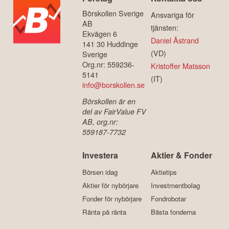
Börskollen Sverige
Ansvariga för
AB
tjänsten:
Ekvägen 6
Daniel Åstrand
141 30 Huddinge
(VD)
Sverige
Org.nr: 559236-
Kristoffer Matsson
5141
(IT)
info@borskollen.se
Börskollen är en
del av FairValue FV
AB, org.nr:
559187-7732
Investera
Aktier & Fonder
Börsen idag
Aktietips
Aktier för nybörjare
Investmentbolag
Fonder för nybörjare
Fondrobotar
Ränta på ränta
Bästa fonderna