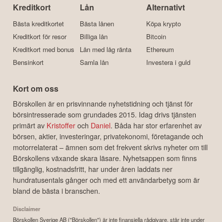
Kreditkort
Lån
Alternativt
Bästa kreditkortet
Bästa lånen
Köpa krypto
Kreditkort för resor
Billiga lån
Bitcoin
Kreditkort med bonus
Lån med låg ränta
Ethereum
Bensinkort
Samla lån
Investera i guld
Kort om oss
Börskollen är en prisvinnande nyhetstidning och tjänst för
börsintresserade som grundades 2015. Idag drivs tjänsten
primärt av
Kristoffer
och
Daniel
. Båda har stor erfarenhet av
börsen, aktier, investeringar, privatekonomi, företagande och
motorrelaterat – ämnen som det frekvent skrivs nyheter om till
Börskollens växande skara läsare. Nyhetsappen som finns
tillgänglig, kostnadsfritt, har under åren laddats ner
hundratusentals gånger och med ett användarbetyg som är
bland de bästa i branschen.
Disclaimer
Börskollen Sverige AB ("Börskollen") är inte finansiella rådgivare, står inte under