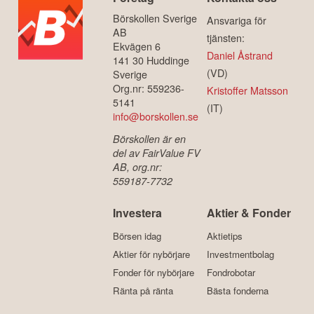
Börskollen Sverige
Ansvariga för
AB
tjänsten:
Ekvägen 6
Daniel Åstrand
141 30 Huddinge
(VD)
Sverige
Org.nr: 559236-
Kristoffer Matsson
5141
(IT)
info@borskollen.se
Börskollen är en
del av FairValue FV
AB, org.nr:
559187-7732
Investera
Aktier & Fonder
Börsen idag
Aktietips
Aktier för nybörjare
Investmentbolag
Fonder för nybörjare
Fondrobotar
Ränta på ränta
Bästa fonderna