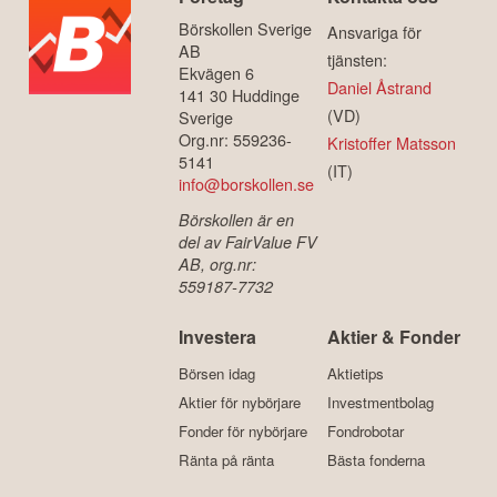
Börskollen Sverige
Ansvariga för
AB
tjänsten:
Ekvägen 6
Daniel Åstrand
141 30 Huddinge
(VD)
Sverige
Org.nr: 559236-
Kristoffer Matsson
5141
(IT)
info@borskollen.se
Börskollen är en
del av FairValue FV
AB, org.nr:
559187-7732
Investera
Aktier & Fonder
Börsen idag
Aktietips
Aktier för nybörjare
Investmentbolag
Fonder för nybörjare
Fondrobotar
Ränta på ränta
Bästa fonderna