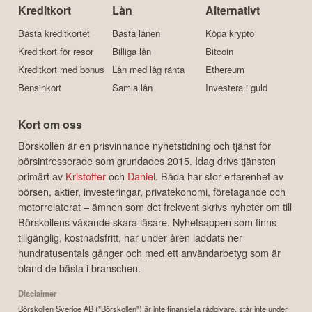
Kreditkort
Lån
Alternativt
Bästa kreditkortet
Bästa lånen
Köpa krypto
Kreditkort för resor
Billiga lån
Bitcoin
Kreditkort med bonus
Lån med låg ränta
Ethereum
Bensinkort
Samla lån
Investera i guld
Kort om oss
Börskollen är en prisvinnande nyhetstidning och tjänst för
börsintresserade som grundades 2015. Idag drivs tjänsten
primärt av
Kristoffer
och
Daniel
. Båda har stor erfarenhet av
börsen, aktier, investeringar, privatekonomi, företagande och
motorrelaterat – ämnen som det frekvent skrivs nyheter om till
Börskollens växande skara läsare. Nyhetsappen som finns
tillgänglig, kostnadsfritt, har under åren laddats ner
hundratusentals gånger och med ett användarbetyg som är
bland de bästa i branschen.
Disclaimer
Börskollen Sverige AB ("Börskollen") är inte finansiella rådgivare, står inte under