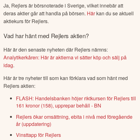
Ja,
Rejlers
är börsnoterade
i Sverige
, vilket innebär att
deras aktier går att handla på börsen.
Här
kan du se aktuell
aktiekurs för
Rejlers
.
Vad har hänt med
Rejlers
aktien?
Här är den senaste nyheten där
Rejlers
nämns:
Analytikerkåren: Här är aktierna vi sätter köp och sälj på
idag
.
Här är tre nyheter till som kan förklara vad som hänt med
Rejlers
aktien:
FLASH: Handelsbanken höjer riktkursen för Rejlers till
161 kronor (158), upprepar behåll - BN
Rejlers ökar omsättning, ebita i nivå med föregående
år (uppdatering)
Vinsttapp för Rejlers