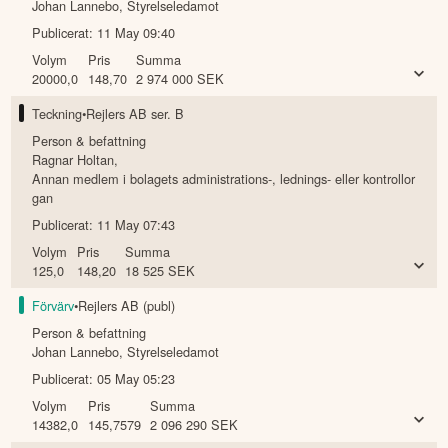
Johan Lannebo
,
Styrelseledamot
Publicerat:
11 May 09:40
Volym
Pris
Summa
20000,0
148,70
2 974 000
SEK
Teckning
•
Rejlers AB ser. B
Person & befattning
Ragnar Holtan
,
Annan medlem i bolagets administrations-, lednings- eller kontrollor
gan
Publicerat:
11 May 07:43
Volym
Pris
Summa
125,0
148,20
18 525
SEK
Förvärv
•
Rejlers AB (publ)
Person & befattning
Johan Lannebo
,
Styrelseledamot
Publicerat:
05 May 05:23
Volym
Pris
Summa
14382,0
145,7579
2 096 290
SEK