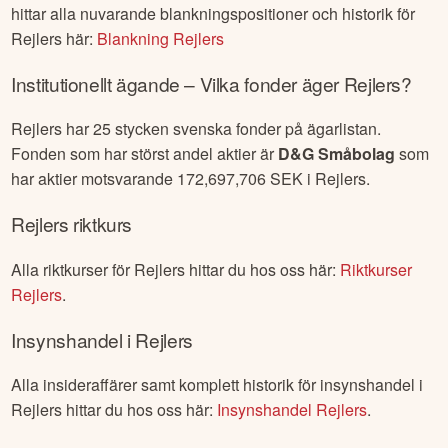
hittar alla nuvarande blankningspositioner och historik för
Rejlers
här:
Blankning
Rejlers
Institutionellt ägande – Vilka fonder äger
Rejlers
?
Rejlers
har
25
stycken svenska fonder på ägarlistan.
Fonden som har störst andel aktier är
D&G Småbolag
som
har aktier motsvarande
172,697,706
SEK i
Rejlers
.
Rejlers
riktkurs
Alla riktkurser för
Rejlers
hittar du hos oss här:
Riktkurser
Rejlers
.
Insynshandel i
Rejlers
Alla insideraffärer samt komplett historik för insynshandel i
Rejlers
hittar du hos oss här:
Insynshandel
Rejlers
.