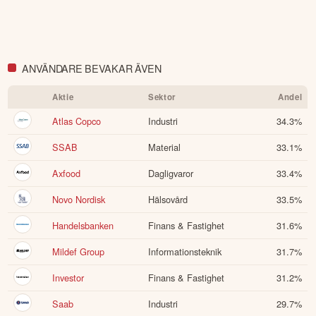
ANVÄNDARE BEVAKAR ÄVEN
Aktie
Sektor
Andel
Atlas Copco
Industri
34.3
%
SSAB
Material
33.1
%
Axfood
Dagligvaror
33.4
%
Novo Nordisk
Hälsovård
33.5
%
Handelsbanken
Finans & Fastighet
31.6
%
Mildef Group
Informationsteknik
31.7
%
Investor
Finans & Fastighet
31.2
%
Saab
Industri
29.7
%