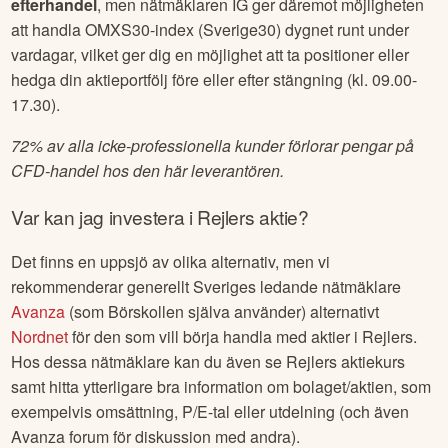
efterhandel
, men nätmäklaren IG ger däremot möjligheten
att handla OMXS30-index (Sverige30) dygnet runt under
vardagar, vilket ger dig en möjlighet att ta positioner eller
hedga din aktieportfölj före eller efter stängning (kl. 09.00-
17.30).
72% av alla icke-professionella kunder förlorar pengar på
CFD-handel hos den här leverantören.
Var kan jag investera i
Rejlers
aktie?
Det finns en uppsjö av olika alternativ, men vi
rekommenderar generellt Sveriges ledande nätmäklare
Avanza
(som Börskollen själva använder) alternativt
Nordnet
för den som vill börja handla med aktier i
Rejlers
.
Hos dessa nätmäklare kan du även se
Rejlers
aktiekurs
samt hitta ytterligare bra information om bolaget/aktien, som
exempelvis omsättning, P/E-tal eller utdelning (och även
Avanza forum för diskussion med andra).