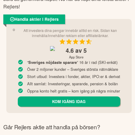
Rejlers
!
Handla aktier i Rejlers
Att investera dina pengar innebär alltid en risk. Sidan kan
innehålla/innehåller reklam eller affiliatelänkar.
4.6
av 5
App Store
“
” 16 år i rad (SKI-enkät)
Sveriges nöjdaste sparare
Över 2 miljoner kunder – Sveriges största nätmäklare
Stort utbud: Investera i fonder, aktier, IPO:er & derivat
Allt samlat: Investeringar, sparande, pension & bolån
Öppna konto helt gratis – kom igång på några minuter
KOM IGÅNG IDAG
Går
Rejlers
aktie att handla på börsen?