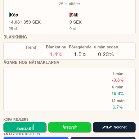
25
st affärer
Köp
Sälj
14,081,350
SEK
0
SEK
25
st
0
st
BLANKNING
Blankat nu
Föregående
6 mån sedan
Trend
1.4
%
1.5%
0.23%
ÄGARE HOS NÄTMÄKLARNA
1 mån
-3.8%
6 mån
19.8%
12 mån
6.7%
KÖPA REJLERS
ANALYSERA REJLERS