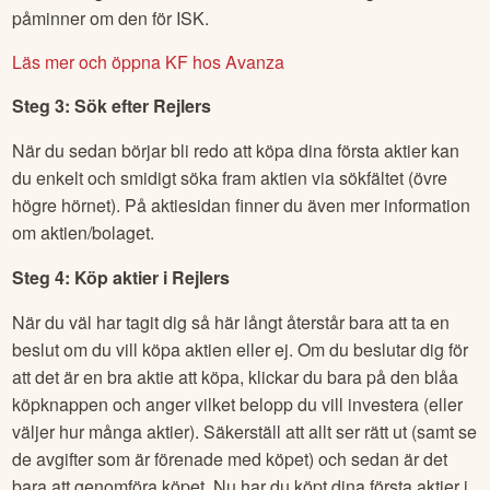
påminner om den för ISK.
Läs mer och öppna KF hos Avanza
Steg 3: Sök efter
Rejlers
När du sedan börjar bli redo att köpa dina första aktier kan
du enkelt och smidigt söka fram aktien via sökfältet (övre
högre hörnet). På aktiesidan finner du även mer information
om aktien/bolaget.
Steg 4: Köp aktier i
Rejlers
När du väl har tagit dig så här långt återstår bara att ta en
beslut om du vill köpa aktien eller ej. Om du beslutar dig för
att det är en bra aktie att köpa, klickar du bara på den blåa
köpknappen och anger vilket belopp du vill investera (eller
väljer hur många aktier). Säkerställ att allt ser rätt ut (samt se
de avgifter som är förenade med köpet) och sedan är det
bara att genomföra köpet. Nu har du köpt dina första aktier i