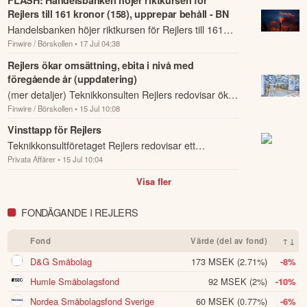
Rejlers till 161 kronor (158), upprepar behåll - BN
Handelsbanken höjer riktkursen för Rejlers till 161
Finwire / Börskollen
• 17 Jul 04:38
kronor (158), upprepar behåll - BN.
Rejlers ökar omsättning, ebita i nivå med
föregående år (uppdatering)
(mer detaljer) Teknikkonsulten Rejlers redovisar ökad
Finwire / Börskollen
• 15 Jul 10:08
omsättning under andra kvartalet jämfört med
samma period året innan.
Vinsttapp för Rejlers
Teknikkonsultföretaget Rejlers redovisar ett
Privata Affärer
• 15 Jul 10:04
rörelseresultat för andra kvartalet på 53,8 miljoner
kronor (61,3).
Visa fler
FONDÄGANDE I REJLERS
Fond
Värde (del av fond)
↑↓
D&G Småbolag
173 MSEK
(2.71%)
-8%
Humle Småbolagsfond
92 MSEK
(2%)
-10%
Nordea Småbolagsfond Sverige
60 MSEK
(0.77%)
-6%