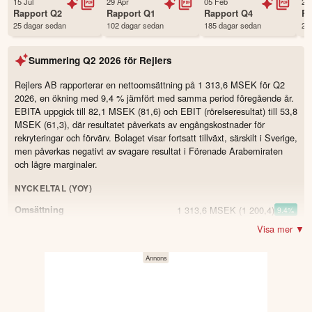
15 Jul
29 Apr
05 Feb
23
Status
Noterad
Rapport
Q2
Rapport
Q1
Rapport
Q4
R
25 dagar sedan
102 dagar sedan
185 dagar sedan
29
Land
Sverige
Första handelsdag
07 May 2003
Summering
Q2 2026
för
Rejlers
Antal ägare Avanza
3,821 st
Antal ägare Nordnet
981 st
Rejlers AB rapporterar en nettoomsättning på 1 313,6 MSEK för Q2
2026, en ökning med 9,4 % jämfört med samma period föregående år.
Källa:
Börsdata
EBITA uppgick till 82,1 MSEK (81,6) och EBIT (rörelseresultat) till 53,8
MSEK (61,3), där resultatet påverkats av engångskostnader för
rekryteringar och förvärv. Bolaget visar fortsatt tillväxt, särskilt i Sverige,
men påverkas negativt av svagare resultat i Förenade Arabemiraten
och lägre marginaler.
NYCKELTAL (YOY)
1 313,6 MSEK
(1 200,4)
Omsättning
9.4
%
Visa mer ▼
53,8 MSEK
(61,3)
Resultat
-12.2
%
82,1 MSEK
(81,6)
EBITA
0.6
%
6,3 %
(6,8)
EBITA-marginal
-0.5
4,1 %
(5,1)
Rörelsemarginal
-1.0