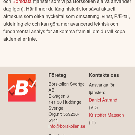
och
Börsdata
(tjänster som vi på Börskollen själva använder
dagligen). Här finner du lång historik för såväl aktuell
aktiekurs som olika nyckeltal som omsättning, vinst, P/E-tal,
utdelning etc och kan göra mer avancerad teknisk och
fundamental analys för att komma fram till om du vill köpa
aktien eller inte.
Företag
Kontakta oss
Börskollen Sverige
Ansvariga för
AB
tjänsten:
Ekvägen 6
Daniel Åstrand
141 30 Huddinge
(VD)
Sverige
Org.nr: 559236-
Kristoffer Matsson
5141
(IT)
info@borskollen.se