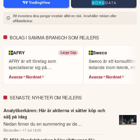
Att investera dina pengar innebär alltid en risk. Innehåller reklam eller
affiliatelänkar.
BOLAG I SAMMA BRANSCH SOM REJLERS
AFRY
Sweco
Large Cap
AFRY är ett företag som
Sweco är ett konsultföret
specialiserar sig på
ledande inom teknik, milj
ingenjörstjänster och
arkitektur.
Avanza
Nordnet
Avanza
Nordnet
konsultverksa...
SENASTE NYHETER OM REJLERS
Analytikerkåren: Här är aktierna vi sätter köp och
sälj på idag
Nedan finner du en summering av de
Börskollen
• 17 Jul 13:00
analysrekommendationer och riktkursförändringar
som har rapporterats om idag den 17 juli.
FLASH: Handelsbanken höjer riktkursen för