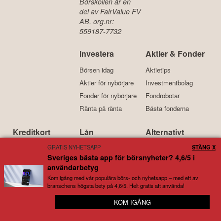
Börskollen är en
del av FairValue FV
AB, org.nr:
559187-7732
Investera
Aktier & Fonder
Börsen idag
Aktietips
Aktier för nybörjare
Investmentbolag
Fonder för nybörjare
Fondrobotar
Ränta på ränta
Bästa fonderna
Kreditkort
Lån
Alternativt
GRATIS NYHETSAPP
STÄNG X
Bästa kreditkortet
Bästa lånen
Köpa krypto
Sveriges bästa app för börsnyheter? 4,6/5 i
Kreditkort för resor
Billiga lån
Bitcoin
användarbetyg
Kreditkort med bonus
Lån med låg ränta
Ethereum
Kom igång med vår populära börs- och nyhetsapp – med ett av
branschens högsta bety på 4,6/5. Helt gratis att använda!
Bensinkort
Samla lån
Investera i guld
KOM IGÅNG
📈 Stenkoll på allt som rör börsen – helt gratis
Kort om oss