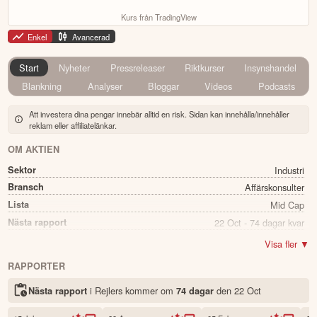
Kurs från TradingView
Enkel
Avancerad
Start
Nyheter
Pressreleaser
Riktkurser
Insynshandel
Blankning
Analyser
Bloggar
Videos
Podcasts
Att investera dina pengar innebär alltid en risk. Sidan kan innehålla/innehåller
reklam eller affiliatelänkar.
OM AKTIEN
Sektor
Industri
Bransch
Affärskonsulter
Lista
Mid Cap
Nästa rapport
22 Oct - 74 dagar kvar
Utdelning
Ja
Visa fler ▼
Direkavkastning
3.27%
RAPPORTER
Utdelning summa
5.25
i Rejlers kommer
om
den
22 Oct
Nästa rapport
74 dagar
Namn
Rejlers
Ticker
REJL B