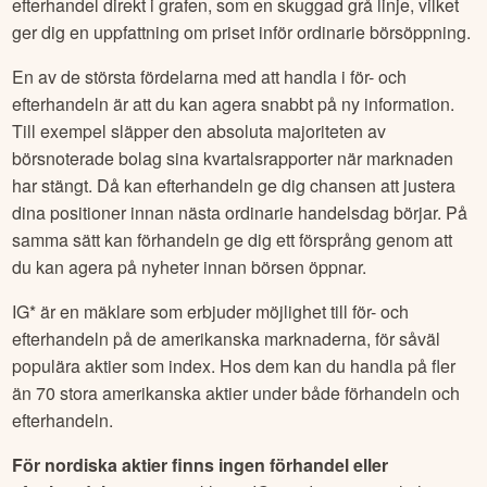
efterhandel direkt i grafen, som en skuggad grå linje, vilket
ger dig en uppfattning om priset inför ordinarie börsöppning.
En av de största fördelarna med att handla i för- och
efterhandeln är att du kan agera snabbt på ny information.
Till exempel släpper den absoluta majoriteten av
börsnoterade bolag sina kvartalsrapporter när marknaden
har stängt. Då kan efterhandeln ge dig chansen att justera
dina positioner innan nästa ordinarie handelsdag börjar. På
samma sätt kan förhandeln ge dig ett försprång genom att
du kan agera på nyheter innan börsen öppnar.
IG* är en mäklare som erbjuder möjlighet till för- och
efterhandeln på de amerikanska marknaderna, för såväl
populära aktier som index. Hos dem kan du handla på fler
än 70 stora amerikanska aktier under både förhandeln och
efterhandeln.
För nordiska aktier finns ingen förhandel eller