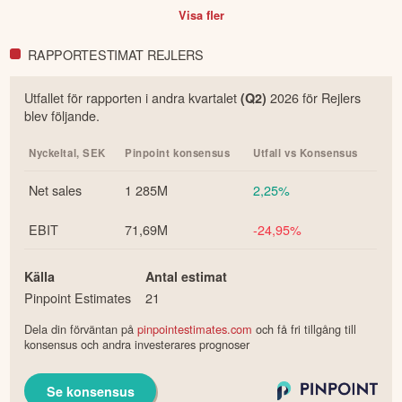
Visa fler
RAPPORTESTIMAT REJLERS
Utfallet för rapporten i
andra
kvartalet
2026
för
Rejlers
(Q
2
)
blev följande.
Nyckeltal,
SEK
Pinpoint konsensus
Utfall vs Konsensus
Net sales
1 285M
2,25%
EBIT
71,69M
-24,95%
Källa
Antal estimat
Pinpoint Estimates
21
Dela din förväntan på
pinpointestimates.com
och få fri tillgång till
konsensus och andra investerares prognoser
Se konsensus