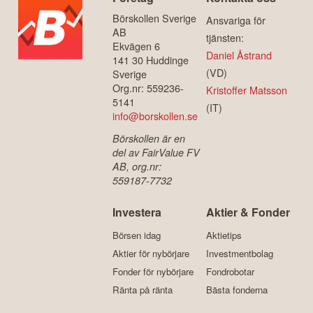
Börskollen Sverige
Ansvariga för
AB
tjänsten:
Ekvägen 6
Daniel Åstrand
141 30 Huddinge
(VD)
Sverige
Org.nr: 559236-
Kristoffer Matsson
5141
(IT)
info@borskollen.se
Börskollen är en
del av FairValue FV
AB, org.nr:
559187-7732
Investera
Aktier & Fonder
Börsen idag
Aktietips
Aktier för nybörjare
Investmentbolag
Fonder för nybörjare
Fondrobotar
Ränta på ränta
Bästa fonderna