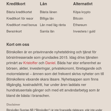
Kreditkort
Lån
Alternativt
Bästa kreditkortet
Bästa lånen
Köpa krypto
Kreditkort för resor
Billiga lån
Bitcoin
Kreditkort med bonus
Lån med låg ränta
Ethereum
Bensinkort
Samla lån
Investera i guld
Kort om oss
Börskollen är en prisvinnande nyhetstidning och tjänst för
börsintresserade som grundades 2015. Idag drivs tjänsten
primärt av
Kristoffer
och
Daniel
. Båda har stor erfarenhet av
börsen, aktier, investeringar, privatekonomi, företagande och
motorrelaterat – ämnen som det frekvent skrivs nyheter om till
Börskollens växande skara läsare. Nyhetsappen som finns
tillgänglig, kostnadsfritt, har under åren laddats ner
hundratusentals gånger och med ett användarbetyg som är
bland de bästa i branschen.
Disclaimer
Börskollen Sverige AB ("Börskollen") är inte finansiella rådgivare, står inte under