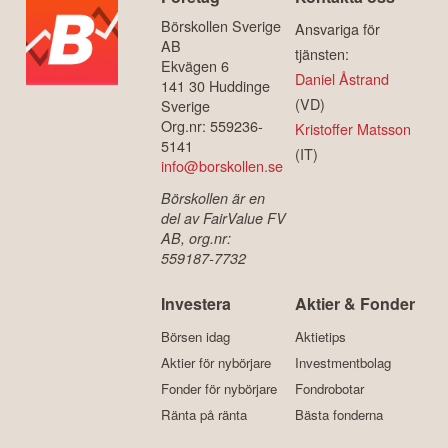
Börskollen Sverige
Ansvariga för
AB
tjänsten:
Ekvägen 6
Daniel Åstrand
141 30 Huddinge
(VD)
Sverige
Org.nr: 559236-
Kristoffer Matsson
5141
(IT)
info@borskollen.se
Börskollen är en
del av FairValue FV
AB, org.nr:
559187-7732
Investera
Aktier & Fonder
Börsen idag
Aktietips
Aktier för nybörjare
Investmentbolag
Fonder för nybörjare
Fondrobotar
Ränta på ränta
Bästa fonderna