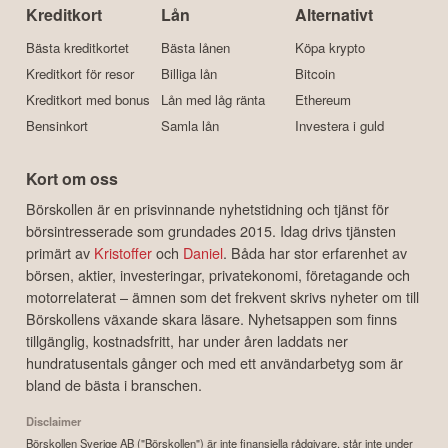
Kreditkort
Lån
Alternativt
Bästa kreditkortet
Bästa lånen
Köpa krypto
Kreditkort för resor
Billiga lån
Bitcoin
Kreditkort med bonus
Lån med låg ränta
Ethereum
Bensinkort
Samla lån
Investera i guld
Kort om oss
Börskollen är en prisvinnande nyhetstidning och tjänst för
börsintresserade som grundades 2015. Idag drivs tjänsten
primärt av
Kristoffer
och
Daniel
. Båda har stor erfarenhet av
börsen, aktier, investeringar, privatekonomi, företagande och
motorrelaterat – ämnen som det frekvent skrivs nyheter om till
Börskollens växande skara läsare. Nyhetsappen som finns
tillgänglig, kostnadsfritt, har under åren laddats ner
hundratusentals gånger och med ett användarbetyg som är
bland de bästa i branschen.
Disclaimer
Börskollen Sverige AB ("Börskollen") är inte finansiella rådgivare, står inte under