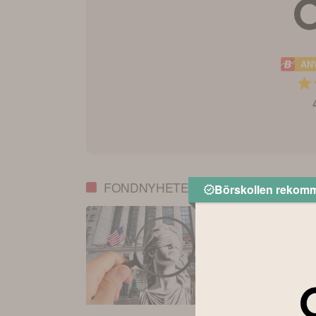
AN
FONDNYHETER
Börskollen rekom