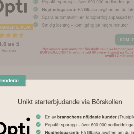
Populär sparapp – över 600 000 nedladdningar
Få tillbaka avgiften om du int
Nöjdhetsgaranti:
Spara automatiskt i en fondportfölj anpassad för
Smidig lösning – kom igång på några minuter
VÄNDER SJÄLVA
KOM I
4.6
av 5
Nya kunder som använder Börskollens unika kampanjkod
App Store
BORSKOLLEN50 får automatiskt 50 procent rabatt på Optis
avgift i 3 månader
menderar
Unikt starterbjudande via Börskollen
En av
(Trustpil
branschens nöjdaste kunder
Populär sparapp – över 600 000 nedladdninga
Få tillbaka avgiften om du in
Nöjdhetsgaranti: