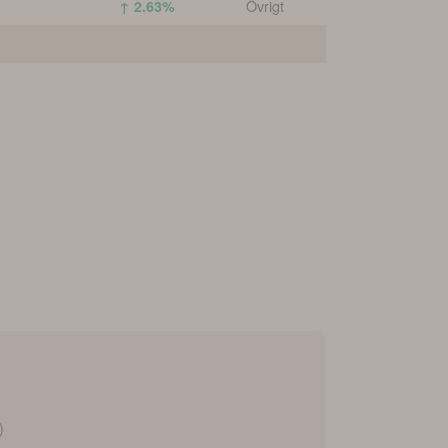
Övrigt
↑ 2.63%
)