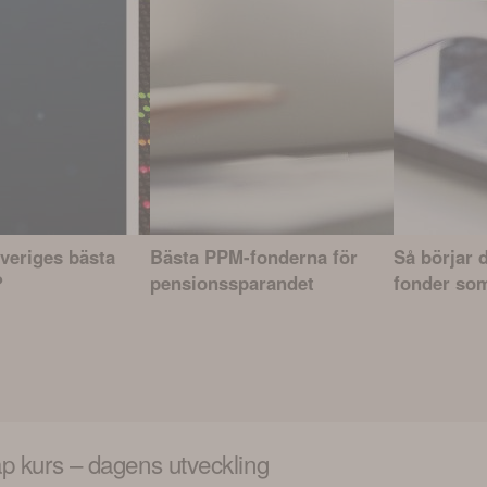
Sveriges bästa
Bästa PPM-fonderna för
Så börjar d
?
pensionssparandet
fonder som
ap
kurs – dagens utveckling