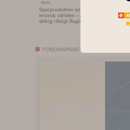
Nyhet
Nyhet
Sparprodukten som
Den osynli
erövrat världen – men
hävstången 
A
aldrig riktigt flugit i
sparande –
Sverige
påverkar va
portfölj
FONDINSPIRATION