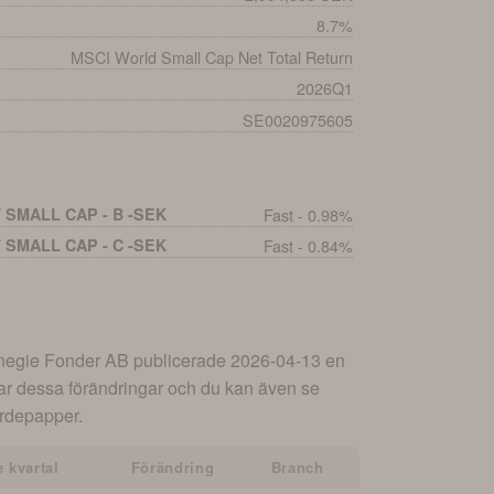
8.7%
MSCI World Small Cap Net Total Return
2026Q1
SE0020975605
 SMALL CAP - B -SEK
Fast - 0.98%
 SMALL CAP - C -SEK
Fast - 0.84%
negie Fonder AB
publicerade
2026-04-13
en
ar dessa förändringar och du kan även se
värdepapper.
 kvartal
Förändring
Branch