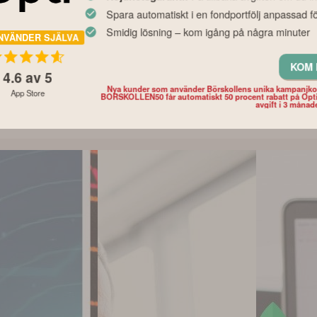
Nyhet
Nyhet
Spara automatiskt i en fondportfölj anpassad fö
ga
Experternas fondråd
Tid på börs
Smidig lösning – kom igång på några minuter
i ditt
inför hösten – och det
perfekt taj
NVÄNDER SJÄLVA
 så mycket
här bör du tänka på
siffrorna s
lutan din
innan du väljer fonder
det
KOM 
4.6
av 5
Nya kunder som använder Börskollens unika kampanjk
App Store
BORSKOLLEN50 får automatiskt 50 procent rabatt på Opt
avgift i 3 månad