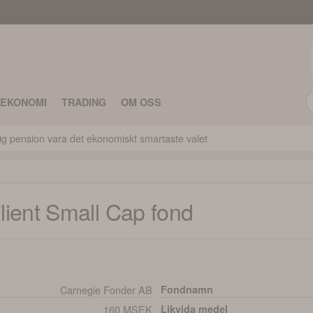
TEKONOMI
TRADING
OM OSS
idig pension vara det ekonomiskt smartaste valet
lient Small Cap
fond
Carnegie Fonder AB
Fondnamn
160 MSEK
Likvida medel