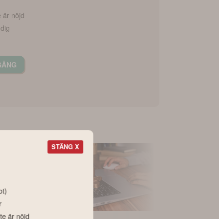
e är nöjd
 dig
GÅNG
STÄNG X
ot)
r
te är nöjd