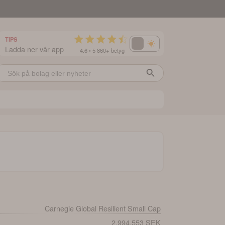
TIPS
Ladda ner vår app
4.6 • 5 860+ betyg
Carnegie Global Resilient Small Cap
2,994,553 SEK