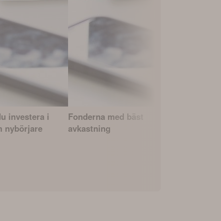
u investera i
Fonderna med bäst
Avanza Zer
 nybörjare
avkastning
indexfond