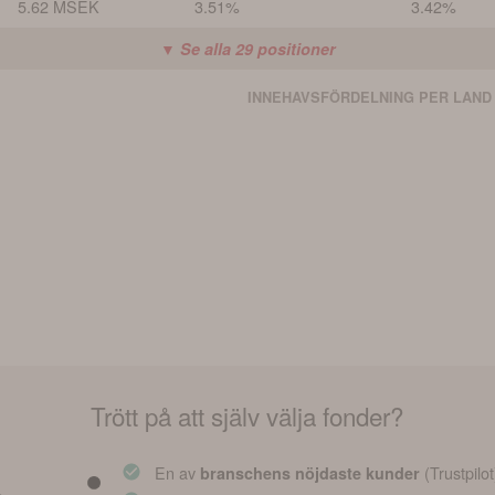
5.62 MSEK
3.51%
3.42%
▼ Se alla
29
positioner
INNEHAVSFÖRDELNING PER LAND
Trött på att själv välja fonder?
En av
(Trustpilot
branschens nöjdaste kunder