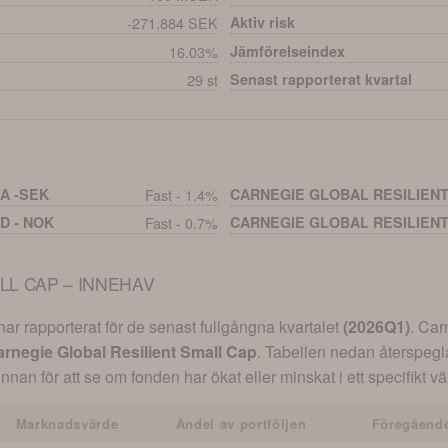
-271,884 SEK
Aktiv risk
16.03%
Jämförelseindex
29 st
Senast rapporterat kvartal
A -SEK
Fast - 1.4%
CARNEGIE GLOBAL RESILIENT
D - NOK
Fast - 0.7%
CARNEGIE GLOBAL RESILIENT
LL CAP – INNEHAV
r rapporterat för de senast fullgångna kvartalet
(
2026Q1
)
.
Car
rnegie Global Resilient Small Cap
. Tabellen nedan återspegl
innan för att se om fonden har ökat eller minskat i ett specifikt 
Marknadsvärde
Andel av portföljen
Föregående