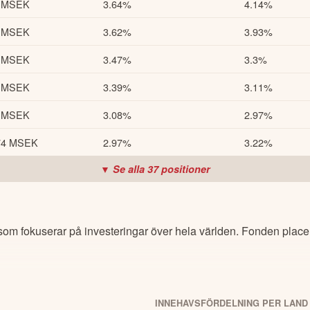
 MSEK
3.64%
4.14%
 MSEK
3.62%
3.93%
 MSEK
3.47%
3.3%
 MSEK
3.39%
3.11%
 MSEK
3.08%
2.97%
74 MSEK
2.97%
3.22%
▼ Se alla
37
positioner
om fokuserar på investeringar över hela världen. Fonden placerar 
INNEHAVSFÖRDELNING PER LAND