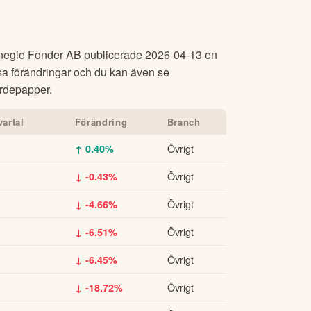
negie Fonder AB
publicerade
2026-04-13
en
sa förändringar och du kan även se
värdepapper.
artal
Förändring
Branch
Övrigt
↑ 0.40%
Övrigt
↓ -0.43%
Övrigt
↓ -4.66%
Övrigt
↓ -6.51%
Övrigt
↓ -6.45%
Övrigt
↓ -18.72%