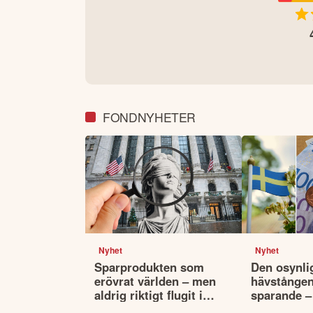
FONDNYHETER
Nyhet
Nyhet
Sparprodukten som
Den osynli
erövrat världen – men
hävstången 
aldrig riktigt flugit i
sparande –
Sverige
påverkar va