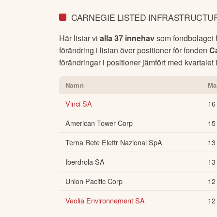
CARNEGIE LISTED INFRASTRUCTUR
Här listar vi
alla 37 innehav
som fondbolaget ha
förändring i listan över positioner för fonden
Ca
förändringar i positioner jämfört med kvartalet 
Namn
Ma
Vinci SA
16
American Tower Corp
15
Terna Rete Elettr Nazional SpA
13
Iberdrola SA
13
Union Pacific Corp
12
Veolia Environnement SA
12