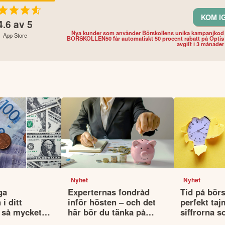
KOM I
4.6
av 5
Nya kunder som använder Börskollens unika kampanjkod
App Store
BORSKOLLEN50 får automatiskt 50 procent rabatt på Optis
avgift i 3 månader
Nyhet
Nyhet
ga
Experternas fondråd
Tid på börs
i ditt
inför hösten – och det
perfekt taj
 så mycket
här bör du tänka på
siffrorna s
lutan din
innan du väljer fonder
det