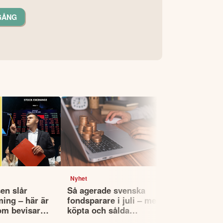
GÅNG
Nyhet
Nyhet
en slår
Så agerade svenska
Fyra globa
ming – här är
fondsparare i juli – mest
utdelningsf
om bevisar
köpta och sålda
köpa – enli
fonderna
Morningsta