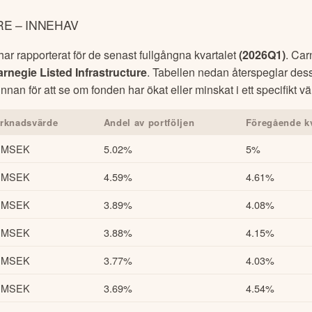
E – INNEHAV
r rapporterat för de senast fullgångna kvartalet
(
2026Q1
)
.
Car
rnegie Listed Infrastructure
. Tabellen nedan återspeglar des
innan för att se om fonden har ökat eller minskat i ett specifikt 
rknadsvärde
Andel av portföljen
Föregående kv
 MSEK
5.02%
5%
 MSEK
4.59%
4.61%
 MSEK
3.89%
4.08%
 MSEK
3.88%
4.15%
 MSEK
3.77%
4.03%
 MSEK
3.69%
4.54%