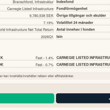
Branschfond, Infrastruktur
Indexfond
Carnegie Listed Infrastructure
Fondförmögenhet
9,780,538 SEK
Övriga tillgångar och skulder
7.19%
Volatilitet 24 månader
ld Infrastructure Net Total Return
Antal innehav i fonden
2026Q1
Isin
EK
Fast - 1.4%
CARNEGIE LISTED INFRASTRUC
OK
Fast - 0.7%
CARNEGIE LISTED INFRASTRUC
n kan innehålla/innehåller reklam eller affiliatelänkar.