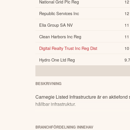
National Grid Plc Reg
12
Republic Services Inc
12
Elia Group SA NV
11
Clean Harbors Inc Reg
11
Digital Realty Trust Inc Reg Dist
10
Hydro One Ltd Reg
9.
BESKRIVNING
Carnegie Listed Infrastructure är en aktiefond s
hållbar infrastruktur.
BRANCHFÖRDELNING
INNEHAV