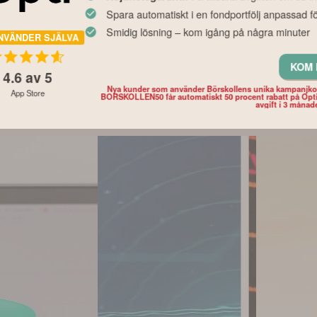
en slår
Så agerade svenska
Fyra globa
Spara automatiskt i en fondportfölj anpassad fö
ming – här är
fondsparare i juli – mest
utdelningsf
Smidig lösning – kom igång på några minuter
om bevisar
köpta och sålda
köpa – enli
NVÄNDER SJÄLVA
fonderna
Morningsta
KOM 
4.6
av 5
Nya kunder som använder Börskollens unika kampanjk
App Store
BORSKOLLEN50 får automatiskt 50 procent rabatt på Opt
avgift i 3 månad