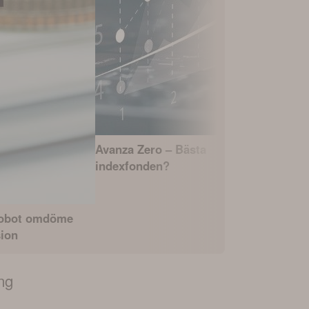
Avanza Zero – Bästa
Bästa ind
indexfonden?
lägst avgif
robot omdöme
sion
ng