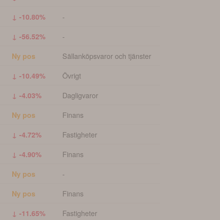
-
↓ -10.80%
-
↓ -56.52%
Sällanköpsvaror och tjänster
Ny pos
Övrigt
↓ -10.49%
Dagligvaror
↓ -4.03%
Finans
Ny pos
Fastigheter
↓ -4.72%
Finans
↓ -4.90%
-
Ny pos
Finans
Ny pos
Fastigheter
↓ -11.65%