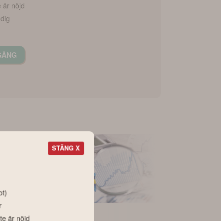
e är nöjd
 dig
GÅNG
STÄNG X
ot)
r
Nyhet
Nyhet
te är nöjd