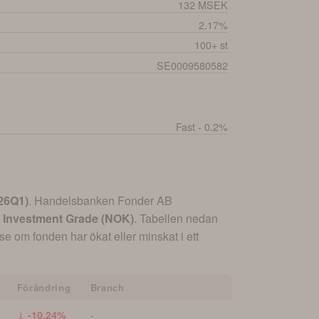
132 MSEK
2.17%
100+ st
SE0009580582
Fast - 0.2%
26Q1
)
.
Handelsbanken Fonder AB
 Investment Grade (NOK)
. Tabellen nedan
se om fonden har ökat eller minskat i ett
Förändring
Branch
-
↓ -10.24%