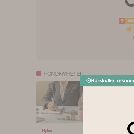
AN
FONDNYHETER
Börskollen rekom
Nyhet
Nyhet