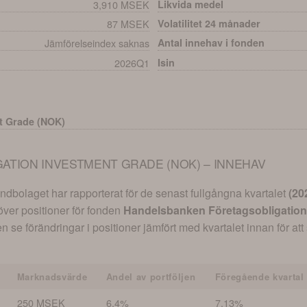
3,910 MSEK
Likvida medel
87 MSEK
Volatilitet 24 månader
Jämförelseindex saknas
Antal innehav i fonden
2026Q1
Isin
t Grade (NOK)
TION INVESTMENT GRADE (NOK) – INNEHAV
dbolaget har rapporterat för de senast fullgångna kvartalet
(
20
 över positioner för fonden
Handelsbanken Företagsobligation
se förändringar i positioner jämfört med kvartalet innan för att 
Marknadsvärde
Andel av portföljen
Föregående kvartal
250 MSEK
6.4%
7.13%