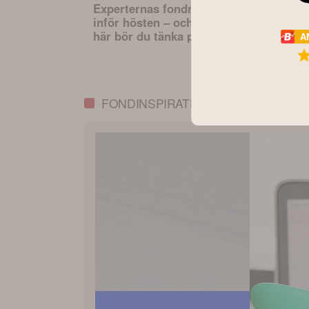
Experternas fondråd
Tid på börs
inför hösten – och det
perfekt taj
här bör du tänka på
siffrorna s
A
innan du väljer fonder
det
FONDINSPIRATION