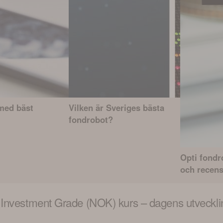
med bäst
Vilken är Sveriges bästa
fondrobot?
Opti fond
och recen
 Investment Grade (NOK)
kurs – dagens utveckli