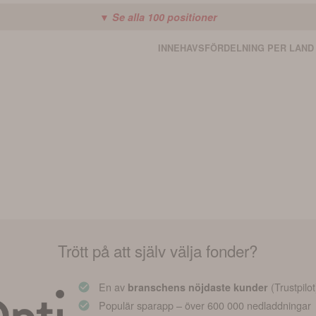
▼ Se alla
100
positioner
INNEHAVSFÖRDELNING PER LAND
Trött på att själv välja fonder?
En av
(Trustpilot
branschens nöjdaste kunder
Populär sparapp – över 600 000 nedladdningar