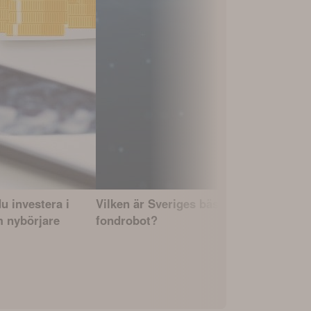
u investera i
Vilken är Sveriges bästa
Bästa ind
 nybörjare
fondrobot?
lägst avgif