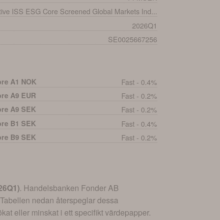
tive ISS ESG Core Screened Global Markets Ind...
2026Q1
SE0025667256
ore A1 NOK
Fast - 0.4%
ore A9 EUR
Fast - 0.2%
ore A9 SEK
Fast - 0.2%
ore B1 SEK
Fast - 0.4%
ore B9 SEK
Fast - 0.2%
26Q1
)
.
Handelsbanken Fonder AB
 Tabellen nedan återspeglar dessa
at eller minskat i ett specifikt värdepapper.