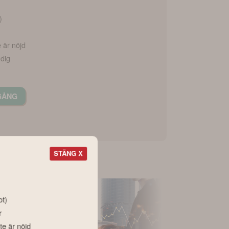
)
e är nöjd
 dig
GÅNG
STÄNG X
ot)
r
te är nöjd