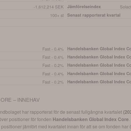
-1,612,214 SEK
Jämförelseindex
Solac
100+ st
Senast rapporterat kvartal
Fast - 0.4%
Handelsbanken Global Index C
Fast - 0.4%
Handelsbanken Global Index C
Fast - 0.2%
Handelsbanken Global Index C
Fast - 0.4%
Handelsbanken Global Index C
Fast - 0.2%
Handelsbanken Global Index C
ORE – INNEHAV
dbolaget har rapporterat för de senast fullgångna kvartalet
(
20
 över positioner för fonden
Handelsbanken Global Index Core
.
positioner jämfört med kvartalet innan för att se om fonden har ök