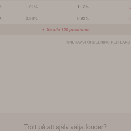
K
1.01%
1.12%
↓
K
0.86%
0.93%
↓
▼ Se alla
100
positioner
INNEHAVSFÖRDELNING PER LAND
Trött på att själv välja fonder?