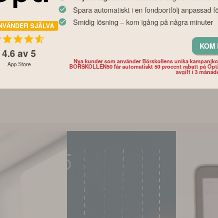
Spara automatiskt i en fondportfölj anpassad fö
Smidig lösning – kom igång på några minuter
NVÄNDER SJÄLVA
Nyhet
Nyhet
s fondråd
Tid på börsen slår
Så agerade
KOM 
4.6
av 5
n – och det
perfekt tajming – här är
fondsparare
 tänka på
siffrorna som bevisar
köpta och 
Nya kunder som använder Börskollens unika kampanjk
App Store
BORSKOLLEN50 får automatiskt 50 procent rabatt på Opt
ljer fonder
det
fonderna
avgift i 3 månad