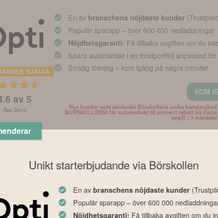
En av
(Trustpilot
branschens nöjdaste kunder
Populär sparapp – över 600 000 nedladdningar
Få tillbaka avgiften om du int
Nöjdhetsgaranti:
Spara automatiskt i en fondportfölj anpassad för
Smidig lösning – kom igång på några minuter
VÄNDER SJÄLVA
KOM I
4.6
av 5
Nya kunder som använder Börskollens unika kampanjkod
App Store
BORSKOLLEN50 får automatiskt 50 procent rabatt på Optis
avgift i 3 månader
menderar
Unikt starterbjudande via Börskollen
En av
(Trustpil
branschens nöjdaste kunder
Populär sparapp – över 600 000 nedladdninga
Få tillbaka avgiften om du in
Nöjdhetsgaranti: