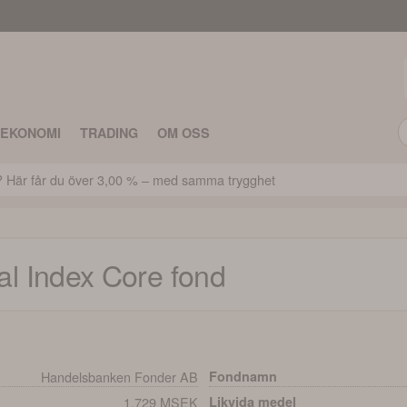
TEKONOMI
TRADING
OM OSS
k? Här får du över 3,00 % – med samma trygghet
l Index Core
fond
Handelsbanken Fonder AB
Fondnamn
1,729 MSEK
Likvida medel