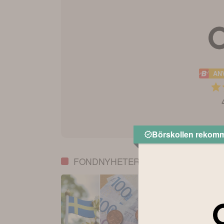
AN
Börskollen rekom
FONDNYHETER