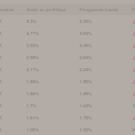
svärde
Andel av portföljen
Föregående kvartal
F
K
5.3%
5.35%
↓
K
4.77%
4.83%
↓
K
3.53%
4.36%
↓
K
2.58%
2.69%
↓
K
2.17%
2.24%
↓
K
1.89%
1.95%
↓
K
1.86%
1.98%
↓
K
1.7%
1.43%
↑
K
1.61%
1.76%
↓
K
1.05%
1.05%