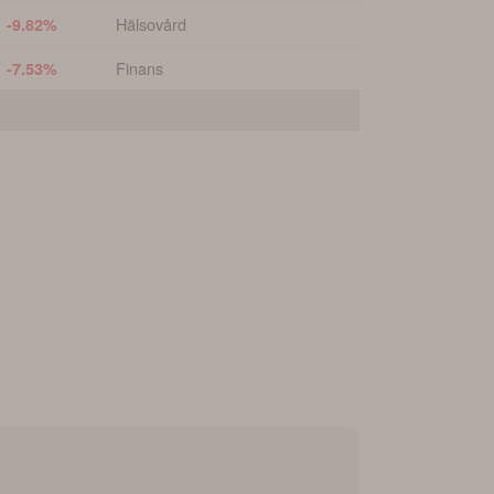
Hälsovård
 -9.82%
Finans
 -7.53%