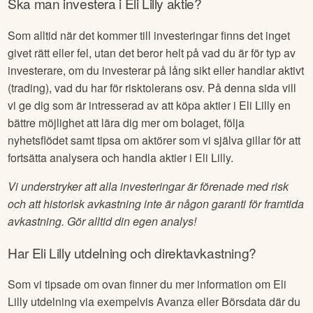
Ska man investera i
Eli Lilly
aktie?
Som alltid när det kommer till investeringar finns det inget
givet rätt eller fel, utan det beror helt på vad du är för typ av
investerare, om du investerar på lång sikt eller handlar aktivt
(trading), vad du har för risktolerans osv. På denna sida vill
vi ge dig som är intresserad av att köpa aktier i
Eli Lilly
en
bättre möjlighet att lära dig mer om bolaget, följa
nyhetsflödet samt tipsa om aktörer som vi själva gillar för att
fortsätta analysera och handla aktier i
Eli Lilly
.
Vi understryker att alla investeringar är förenade med risk
och att historisk avkastning inte är någon garanti för framtida
avkastning. Gör alltid din egen analys!
Har
Eli Lilly
utdelning och direktavkastning?
Som vi tipsade om ovan finner du mer information om
Eli
Lilly
utdelning via exempelvis Avanza eller Börsdata där du