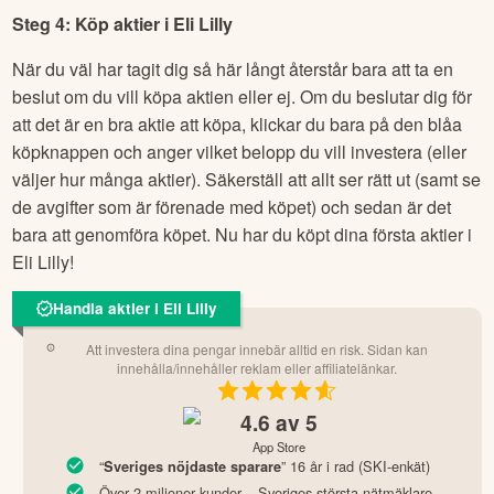
Steg 4: Köp aktier i
Eli Lilly
När du väl har tagit dig så här långt återstår bara att ta en
beslut om du vill köpa aktien eller ej. Om du beslutar dig för
att det är en bra aktie att köpa, klickar du bara på den blåa
köpknappen och anger vilket belopp du vill investera (eller
väljer hur många aktier). Säkerställ att allt ser rätt ut (samt se
de avgifter som är förenade med köpet) och sedan är det
bara att genomföra köpet. Nu har du köpt dina första aktier i
Eli Lilly
!
Handla aktier i Eli Lilly
Att investera dina pengar innebär alltid en risk. Sidan kan
innehålla/innehåller reklam eller affiliatelänkar.
4.6
av 5
App Store
“
” 16 år i rad (SKI-enkät)
Sveriges nöjdaste sparare
Över 2 miljoner kunder – Sveriges största nätmäklare