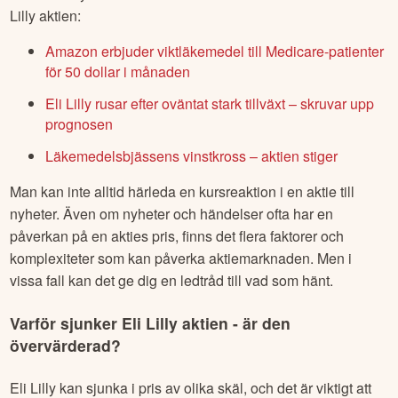
Lilly
aktien:
Amazon erbjuder viktläkemedel till Medicare-patienter
för 50 dollar i månaden
Eli Lilly rusar efter oväntat stark tillväxt – skruvar upp
prognosen
Läkemedelsbjässens vinstkross – aktien stiger
Man kan inte alltid härleda en kursreaktion i en aktie till
nyheter. Även om nyheter och händelser ofta har en
påverkan på en akties pris, finns det flera faktorer och
komplexiteter som kan påverka aktiemarknaden. Men i
vissa fall kan det ge dig en ledtråd till vad som hänt.
Varför sjunker
Eli Lilly
aktien - är den
övervärderad?
Eli Lilly
kan sjunka i pris av olika skäl, och det är viktigt att