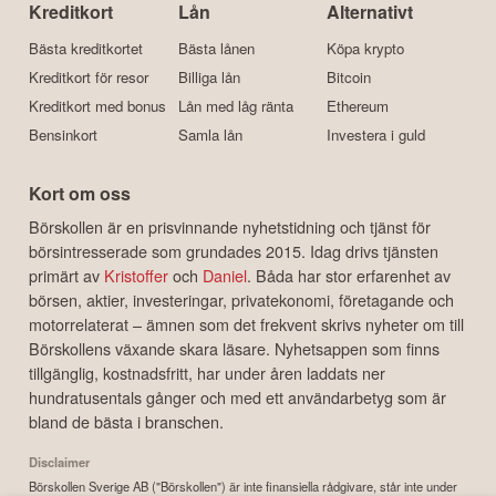
Kreditkort
Lån
Alternativt
Bästa kreditkortet
Bästa lånen
Köpa krypto
Kreditkort för resor
Billiga lån
Bitcoin
Kreditkort med bonus
Lån med låg ränta
Ethereum
Bensinkort
Samla lån
Investera i guld
Kort om oss
Börskollen är en prisvinnande nyhetstidning och tjänst för
börsintresserade som grundades 2015. Idag drivs tjänsten
primärt av
Kristoffer
och
Daniel
. Båda har stor erfarenhet av
börsen, aktier, investeringar, privatekonomi, företagande och
motorrelaterat – ämnen som det frekvent skrivs nyheter om till
Börskollens växande skara läsare. Nyhetsappen som finns
tillgänglig, kostnadsfritt, har under åren laddats ner
hundratusentals gånger och med ett användarbetyg som är
bland de bästa i branschen.
Disclaimer
Börskollen Sverige AB ("Börskollen") är inte finansiella rådgivare, står inte under