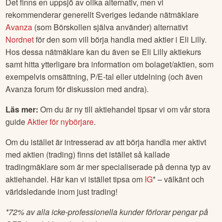
Det finns en uppsjö av olika alternativ, men vi
rekommenderar generellt Sveriges ledande nätmäklare
Avanza
(som Börskollen själva använder) alternativt
Nordnet
för den som vill börja handla med aktier i
Eli Lilly
.
Hos dessa nätmäklare kan du även se
Eli Lilly
aktiekurs
samt hitta ytterligare bra information om bolaget/aktien, som
exempelvis omsättning, P/E-tal eller utdelning (och även
Avanza forum för diskussion med andra).
Läs mer:
Om du är ny till aktiehandel tipsar vi om vår stora
guide
Aktier för nybörjare
.
Om du istället är intresserad av att börja handla mer aktivt
med aktien (trading) finns det istället så kallade
tradingmäklare som är mer specialiserade på denna typ av
aktiehandel. Här kan vi istället tipsa om
IG
* – välkänt och
världsledande inom just trading!
*
72% av alla icke-professionella kunder förlorar pengar på