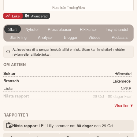
Kurs från TradingView
Enkel
Avancerad
Start
Nyheter
Pressreleaser
Riktkurser
Insynshandel
Blankning
Analyser
Bloggar
Videos
Podcasts
Att investera dina pengar innebär alltid en risk. Sidan kan innehålla/innehåller
reklam eller affiliatelänkar.
OM AKTIEN
Sektor
Hälsovård
Bransch
Läkemedel
Lista
NYSE
Nästa rapport
29 Oct - 80 dagar kvar
Direkavkastning
0.54%
Visa fler ▼
Utdelning summa
6.46
RAPPORTER
Namn
Eli Lilly
i Eli Lilly kommer
om
den
29 Oct
Nästa rapport
80 dagar
Ticker
LLY
Status
Noterad