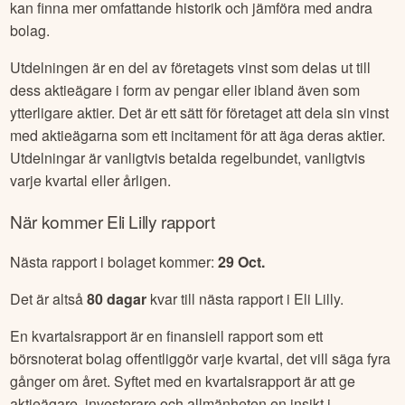
kan finna mer omfattande historik och jämföra med andra
bolag.
Utdelningen är en del av företagets vinst som delas ut till
dess aktieägare i form av pengar eller ibland även som
ytterligare aktier. Det är ett sätt för företaget att dela sin vinst
med aktieägarna som ett incitament för att äga deras aktier.
Utdelningar är vanligtvis betalda regelbundet, vanligtvis
varje kvartal eller årligen.
När kommer
Eli Lilly
rapport
Nästa rapport i bolaget kommer:
29 Oct
.
Det är altså
80
dagar
kvar till nästa rapport i
Eli Lilly
.
En kvartalsrapport är en finansiell rapport som ett
börsnoterat bolag offentliggör varje kvartal, det vill säga fyra
gånger om året. Syftet med en kvartalsrapport är att ge
aktieägare, investerare och allmänheten en insikt i