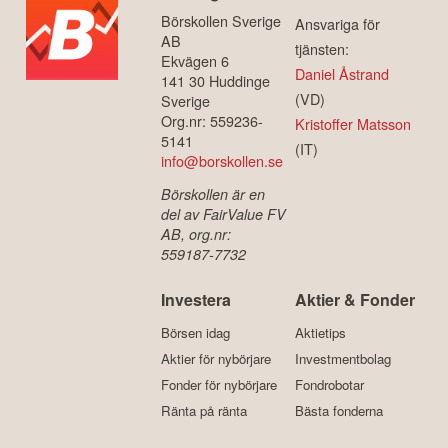
Börskollen Sverige
Ansvariga för
AB
tjänsten:
Ekvägen 6
Daniel Åstrand
141 30 Huddinge
(VD)
Sverige
Org.nr: 559236-
Kristoffer Matsson
5141
(IT)
info@borskollen.se
Börskollen är en
del av FairValue FV
AB, org.nr:
559187-7732
Investera
Aktier & Fonder
Börsen idag
Aktietips
Aktier för nybörjare
Investmentbolag
Fonder för nybörjare
Fondrobotar
Ränta på ränta
Bästa fonderna