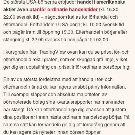
De största USA-börserna erbjuder
handel i amerikanska
aktier även
utanför ordinarie handelstider
(kl. 15.30-
22.00 svensk tid) – något som kallas för förhandel och
efterhandel. Förhandeln i USA börjar kl. 10.00 svensk tid
och pågår fram till öppning 15.30. Efterhandeln börjar efter
stängning kl. 22.00 svensk tid och pågår till 02.00.
I kursgrafen från TradingView ovan kan du se priset för- och
efterhandel direkt i grafen, som en skuggad grå linje, vilket
ger dig en uppfattning om priset inför ordinarie börsöppning.
En av de största fördelarna med att handla i för- och
efterhandeln är att du kan agera snabbt på ny information.
Till exempel släpper den absoluta majoriteten av
börsnoterade bolag sina kvartalsrapporter när marknaden
har stängt. Då kan efterhandeln ge dig chansen att justera
dina positioner innan nästa ordinarie handelsdag börjar. På
samma sätt kan förhandeln ge dig ett försprång genom att
du kan agera på nyheter innan börsen öppnar.