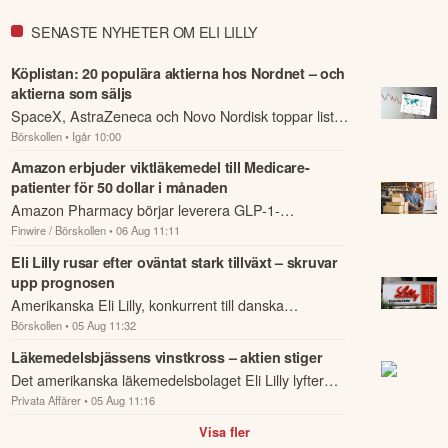
SENASTE NYHETER OM ELI LILLY
Köplistan: 20 populära aktierna hos Nordnet – och
aktierna som säljs
SpaceX, AstraZeneca och Novo Nordisk toppar listan
Börskollen
• Igår 10:00
över de mest köpta aktierna hos Nordnets kunder
denna vecka.
Amazon erbjuder viktläkemedel till Medicare-
patienter för 50 dollar i månaden
Amazon Pharmacy börjar leverera GLP-1-
Finwire / Börskollen
• 06 Aug 11:11
läkemedlen Wegovy, Zepbound och Foundayo till
berättigade Medicare-patienter för 50 dollar i
Eli Lilly rusar efter oväntat stark tillväxt – skruvar
upp prognosen
månaden.
Amerikanska Eli Lilly, konkurrent till danska
Börskollen
• 05 Aug 11:32
bantningsjätten Novo Nordisk, ökade intäkterna med
48 procent under andra kvartalet och slog f...
Läkemedelsbjässens vinstkross – aktien stiger
Det amerikanska läkemedelsbolaget Eli Lilly lyfter
Privata Affärer
• 05 Aug 11:16
efter sin rapport för det andra kvartalet.
Visa fler