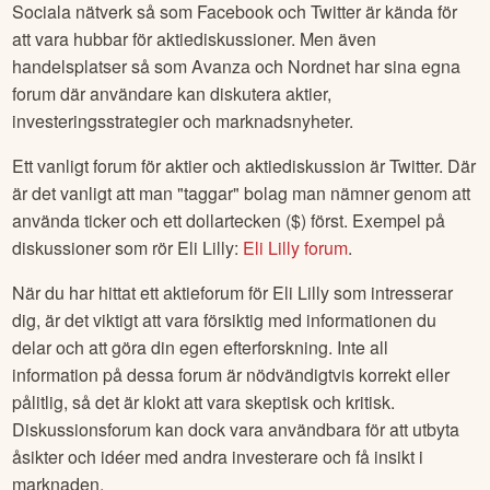
Sociala nätverk så som Facebook och Twitter är kända för
att vara hubbar för aktiediskussioner. Men även
handelsplatser så som Avanza och Nordnet har sina egna
forum där användare kan diskutera aktier,
investeringsstrategier och marknadsnyheter.
Ett vanligt forum för aktier och aktiediskussion är Twitter. Där
är det vanligt att man "taggar" bolag man nämner genom att
använda ticker och ett dollartecken ($) först. Exempel på
diskussioner som rör
Eli Lilly
:
Eli Lilly
forum
.
När du har hittat ett aktieforum för
Eli Lilly
som intresserar
dig, är det viktigt att vara försiktig med informationen du
delar och att göra din egen efterforskning. Inte all
information på dessa forum är nödvändigtvis korrekt eller
pålitlig, så det är klokt att vara skeptisk och kritisk.
Diskussionsforum kan dock vara användbara för att utbyta
åsikter och idéer med andra investerare och få insikt i
marknaden.