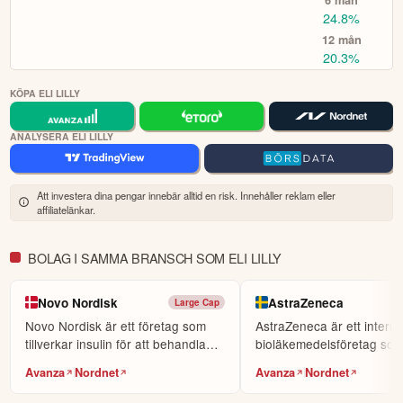
KOPIERA TOPPINVESTERARE
24.8%
eToro är en investeringsplattform för flera tillgångsslag. Värdet på
12 mån
20.3%
dina investeringar kan gå upp eller ner. Du riskerar ditt kapital.
KÖPA ELI LILLY
ANALYSERA ELI LILLY
Att investera dina pengar innebär alltid en risk. Innehåller reklam eller
affiliatelänkar.
BOLAG I SAMMA BRANSCH SOM ELI LILLY
Novo Nordisk
AstraZeneca
Large Cap
Novo Nordisk är ett företag som
AstraZeneca är ett internat
tillverkar insulin för att behandla
bioläkemedelsföretag so
diabetes.
specialiserar sig på...
Avanza
Nordnet
Avanza
Nordnet