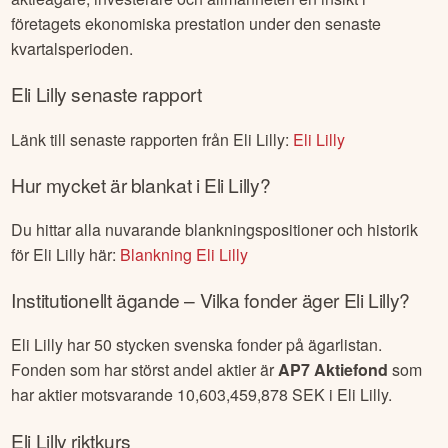
företagets ekonomiska prestation under den senaste
kvartalsperioden.
Eli Lilly
senaste rapport
Länk till senaste rapporten från
Eli Lilly
:
Eli Lilly
Hur mycket är blankat i
Eli Lilly
?
Du hittar alla nuvarande blankningspositioner och historik
för
Eli Lilly
här:
Blankning
Eli Lilly
Institutionellt ägande – Vilka fonder äger
Eli Lilly
?
Eli Lilly
har
50
stycken svenska fonder på ägarlistan.
Fonden som har störst andel aktier är
AP7 Aktiefond
som
har aktier motsvarande
10,603,459,878
SEK i
Eli Lilly
.
Eli Lilly
riktkurs