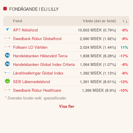
FONDÄGANDE I ELI LILLY
Fond
Värde (del av fond)
↑↓
AP7 Aktiefond
10,603 MSEK
(0.79%)
-9%
Swedbank Robur Globalfond
2,690 MSEK
(1.92%)
-9%
Folksam LO Världen
2,024 MSEK
(1.44%)
11%
Handelsbanken Hälsovård Tema
1,838 MSEK
(8.28%)
-17%
Handelsbanken Global Index Criteria
1,564 MSEK
(1.07%)
-9%
Länsförsäkringar Global Index
1,392 MSEK
(1.13%)
-8%
SEB Läkemedelsfond
1,391 MSEK
(8.61%)
-12%
Swedbank Robur Healthcare
1,266 MSEK
(8.9%)
-10%
* Svenska fonder exkl. specialfonder.
Visa fler