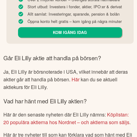
Stort utbud: Investera i fonder, aktier, IPO:er & derivat
Allt samlat: Investeringar, sparande, pension & bolån
Öppna konto helt gratis – kom igång på några minuter
KOM IGÅNG IDAG
Går
Eli Lilly
aktie att handla på börsen?
Ja,
Eli Lilly
är börsnoterade
i USA
, vilket innebär att deras
aktier går att handla på börsen.
Här
kan du se aktuell
aktiekurs för
Eli Lilly
.
Vad har hänt med
Eli Lilly
aktien?
Här är den senaste nyheten där
Eli Lilly
nämns:
Köplistan:
20 populära aktierna hos Nordnet – och aktierna som säljs
.
Här är tre nyheter till som kan förklara vad som hänt med
Eli