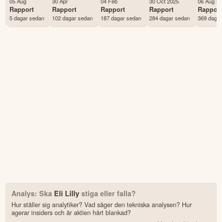
05 Aug
30 Apr
04 Feb
30 Oct 2025
06 Aug 2
Land
USA
Rapport
Rapport
Rapport
Rapport
Rappor
5 dagar sedan
102 dagar sedan
187 dagar sedan
284 dagar sedan
369 daga
Första handelsdag
08 Jul 1970
Antal ägare Avanza
8,665 st
Antal ägare Nordnet
15,855 st
Analys: Ska
Eli Lilly
stiga eller falla?
Hur ställer sig analytiker? Vad säger den tekniska analysen? Hur
agerar insiders och är aktien hårt blankad?