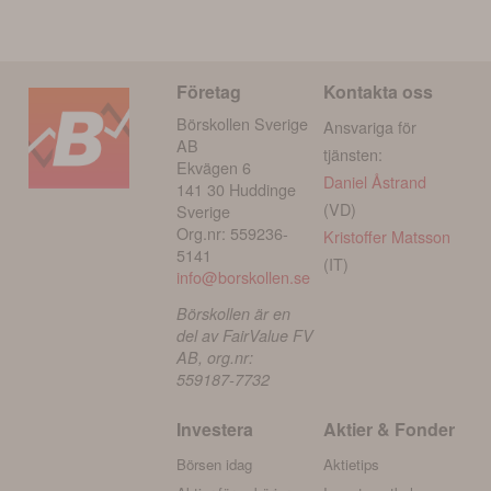
Företag
Kontakta oss
Börskollen Sverige
Ansvariga för
AB
tjänsten:
Ekvägen 6
Daniel Åstrand
141 30 Huddinge
(VD)
Sverige
Org.nr: 559236-
Kristoffer Matsson
5141
(IT)
info@borskollen.se
Börskollen är en
del av FairValue FV
AB, org.nr:
559187-7732
Investera
Aktier & Fonder
Börsen idag
Aktietips