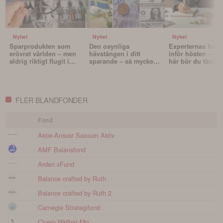
Nyhet
Nyhet
Nyhet
Sparprodukten som
Den osynliga
Experternas fond
erövrat världen – men
hävstången i ditt
inför hösten – oc
aldrig riktigt flugit i
sparande – så mycket
här bör du tänka 
Sverige
påverkar valutan din
innan du väljer f
portfölj
FLER BLANDFONDER
Fond
Aktie-Ansvar Saxxum Aktiv
AMF Balansfond
Arden xFund
Balance crafted by Ruth
Balance crafted by Ruth 2
Carnegie Strategifond
Cicero Hållbar Mix