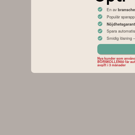
En av
bransche
Populär sparapp
Nöjdhetsgarant
Spara automatisk
Smidig lösning 
Nya kunder som använd
BORSKOLLEN50 får auto
avgift i 3 månader