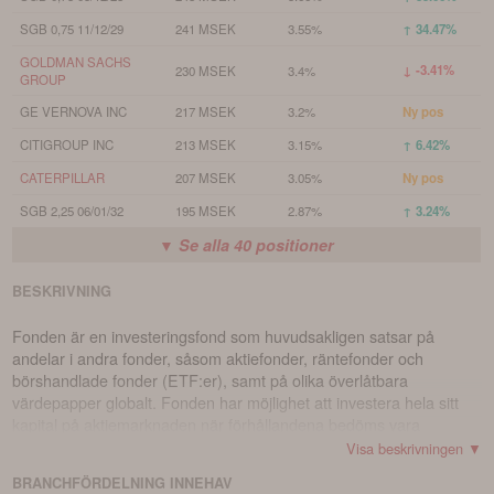
SGB 0,75 11/12/29
241 MSEK
3.55%
↑ 34.47%
GOLDMAN SACHS
↓ -3.41%
230 MSEK
3.4%
GROUP
GE VERNOVA INC
217 MSEK
3.2%
Ny pos
CITIGROUP INC
213 MSEK
3.15%
↑ 6.42%
CATERPILLAR
207 MSEK
3.05%
Ny pos
SGB 2,25 06/01/32
195 MSEK
2.87%
↑ 3.24%
▼ Se alla
40
positioner
BESKRIVNING
Fonden är en investeringsfond som huvudsakligen satsar på
andelar i andra fonder, såsom aktiefonder, räntefonder och
börshandlade fonder (ETF:er), samt på olika överlåtbara
värdepapper globalt. Fonden har möjlighet att investera hela sitt
kapital på aktiemarknaden när förhållandena bedöms vara
fördelaktiga för värdeökning. Om marknadsförutsättningarna inte
Visa beskrivningen ▼
anses vara lika gynnsamma, kan fonden istället välja att placera
BRANCHFÖRDELNING
INNEHAV
hela sitt kapital på räntemarknaden.