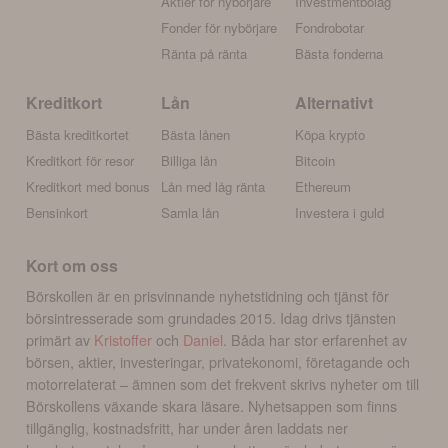
Aktier för nybörjare
Investmentbolag
Fonder för nybörjare
Fondrobotar
Ränta på ränta
Bästa fonderna
Kreditkort
Lån
Alternativt
Bästa kreditkortet
Bästa lånen
Köpa krypto
Kreditkort för resor
Billiga lån
Bitcoin
Kreditkort med bonus
Lån med låg ränta
Ethereum
Bensinkort
Samla lån
Investera i guld
Kort om oss
Börskollen är en prisvinnande nyhetstidning och tjänst för
börsintresserade som grundades 2015. Idag drivs tjänsten
primärt av
Kristoffer
och
Daniel
. Båda har stor erfarenhet av
börsen, aktier, investeringar, privatekonomi, företagande och
motorrelaterat – ämnen som det frekvent skrivs nyheter om till
Börskollens växande skara läsare. Nyhetsappen som finns
tillgänglig, kostnadsfritt, har under åren laddats ner