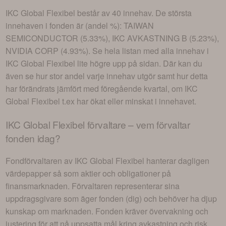
IKC Global Flexibel
består av
40 innehav
. De största
innehaven i fonden är (andel %):
TAIWAN
SEMICONDUCTOR (5.33%), IKC AVKASTNING B (5.23%),
NVIDIA CORP (4.93%)
. Se hela listan med alla innehav i
IKC Global Flexibel
lite högre upp på sidan. Där kan du
även se hur stor andel varje innehav utgör samt hur detta
har förändrats jämfört med föregående kvartal, om
IKC
Global Flexibel
t.ex har ökat eller minskat i innehavet.
IKC Global Flexibel
förvaltare – vem förvaltar
fonden idag?
Fondförvaltaren av
IKC Global Flexibel
hanterar dagligen
värdepapper så som aktier och obligationer på
finansmarknaden. Förvaltaren representerar sina
uppdragsgivare som äger fonden (dig) och behöver ha djup
kunskap om marknaden. Fonden kräver övervakning och
justering för att nå uppsatta mål kring avkastning och risk,