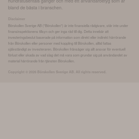
hundratusentals gånger och med ett användarbetyg som är
bland de bästa i branschen.
Disclaimer
Börskollen Sverige AB ("Börskollen") är inte finansiella rådgivare, står inte under
finansinspektionens tillsyn och ger inga råd till dig. Detta innebär att
investeringsbeslut baserade på information som direkt eller indirekt härrörande
från Börskollen eller personer med koppling till Börskollen, alltid fattas
självständigt av investeraren. Börskollen frånsäger sig allt ansvar för eventuell
förlust eller skada av vad slag det må vara som grundar sig på användandet av
material härrörande från tjänsten Börskollen.
Copyright ©
2026
Börskollen Sverige AB. All rights reserved.