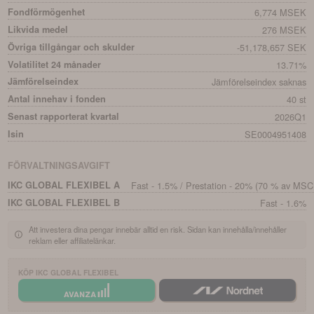
Fondförmögenhet
6,774 MSEK
Likvida medel
276 MSEK
Övriga tillgångar och skulder
-51,178,657 SEK
Volatilitet 24 månader
13.71%
Jämförelseindex
Jämförelseindex saknas
Antal innehav i fonden
40 st
Senast rapporterat kvartal
2026Q1
Isin
SE0004951408
FÖRVALTNINGSAVGIFT
IKC GLOBAL FLEXIBEL A
Fast - 1.5% / Prestation - 20% (70 % av MSC
IKC GLOBAL FLEXIBEL B
Fast - 1.6%
Att investera dina pengar innebär alltid en risk. Sidan kan innehålla/innehåller
reklam eller affiliatelänkar.
KÖP
IKC GLOBAL FLEXIBEL