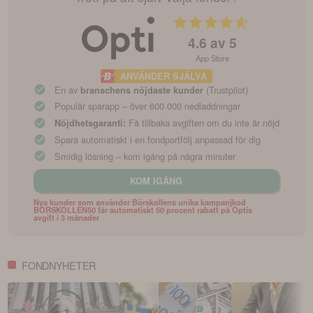
4.6
av 5
App Store
ANVÄNDER SJÄLVA
En av
(Trustpilot)
branschens nöjdaste kunder
Populär sparapp – över 600 000 nedladdningar
Få tillbaka avgiften om du inte är nöjd
Nöjdhetsgaranti:
Spara automatiskt i en fondportfölj anpassad för dig
Smidig lösning – kom igång på några minuter
KOM IGÅNG
Nya kunder som använder Börskollens unika kampanjkod
BORSKOLLEN50 får automatiskt 50 procent rabatt på Optis
avgift i 3 månader
FONDNYHETER