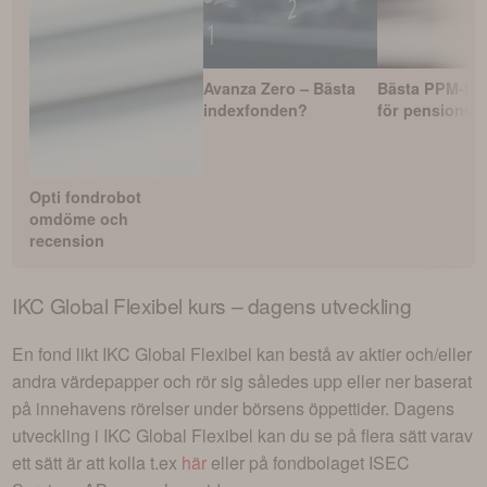
Avanza Zero – Bästa
Bästa PPM-fo
indexfonden?
för pensionss
Opti fondrobot
omdöme och
recension
IKC Global Flexibel
kurs – dagens utveckling
En fond likt
IKC Global Flexibel
kan bestå av aktier och/eller
andra värdepapper och rör sig således upp eller ner baserat
på innehavens rörelser under börsens öppettider. Dagens
utveckling i
IKC Global Flexibel
kan du se på flera sätt varav
ett sätt är att kolla t.ex
här
eller på fondbolaget
ISEC