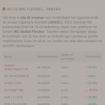
IKC GLOBAL FLEXIBEL – INNEHAV
Här listar vi
som fondbolaget har rapporterat för
alla 40 innehav
de senast fullgångna kvartalet
.
ISEC Services AB
(
2026Q1
)
publicerade
2026-04-13
en förändring i listan över positioner för
fonden
. Tabellen nedan återspeglar dessa
IKC Global Flexibel
förändringar och du kan även se förändringar i positioner jämfört
med kvartalet innan för att se om fonden har ökat eller minskat i ett
specifikt värdepapper.
Andel av
Namn
Marknadsvärde
Förändring
portföljen
TAIWAN
↑ 28.13%
361 MSEK
5.33%
SEMICONDUCTOR
IKC AVKASTNING B
355 MSEK
5.23%
↑ 9.64%
NVIDIA CORP
334 MSEK
4.93%
↑ 24.18%
ALPHABET INC
279 MSEK
4.12%
↓ -37.67%
SGB 1 11/12/26
254 MSEK
3.75%
↑ 35.38%
SGB 0,75 05/12/28
248 MSEK
3.66%
↑ 35.06%