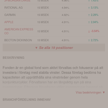
JPMORGAN CHASE
15 MSEK
4.96%
↑ 1.43%
RATIONAL AG
15 MSEK
4.94%
↑ 3.13%
GARMIN
15 MSEK
4.92%
↑ 2.29%
APPLE
15 MSEK
4.91%
↑ 2.94%
AMERICAN EXPRESS
↓ -3.54%
15 MSEK
4.91%
CO
BECTON DICKINSON
15 MSEK
4.91%
↑ 2.72%
▼ Se alla
19
positioner
BESKRIVNING
Fonden är en global fond som aktivt förvaltas och fokuserar på att
investera i företag med stabila vinster. Dessa företag bedöms ha
kapaciteten att upprätthålla sina vinstnivåer genom hela
konjunkturcykler. Förvaltaren har en långsiktig syn på sina
investeringar. Eftersom förvaltaren väljer investeringar baserat på
de enskilda företagens potential och inte deras vikt i olika index,
Visa beskrivningen ▼
kan fondens prestation skilja sig avsevärt från marknadens
BRANCHFÖRDELNING
INNEHAV
utveckling. Fonden har frihet att placera sina tillgångar i vilken
bransch eller geografiskt område som helst.