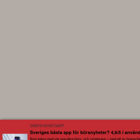
GRATIS NYHETSAPP
Sveriges bästa app för börsnyheter? 4,6/5 i använ
Kom igång med vår populära börs- och nyhetsapp – med ett av bransch