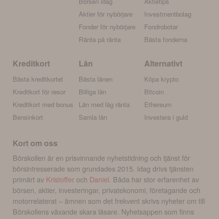
Börsen idag
Aktietips
Aktier för nybörjare
Investmentbolag
Fonder för nybörjare
Fondrobotar
Ränta på ränta
Bästa fonderna
Kreditkort
Lån
Alternativt
Bästa kreditkortet
Bästa lånen
Köpa krypto
Kreditkort för resor
Billiga lån
Bitcoin
Kreditkort med bonus
Lån med låg ränta
Ethereum
Bensinkort
Samla lån
Investera i guld
Kort om oss
Börskollen är en prisvinnande nyhetstidning och tjänst för
börsintresserade som grundades 2015. Idag drivs tjänsten
primärt av
Kristoffer
och
Daniel
. Båda har stor erfarenhet av
börsen, aktier, investeringar, privatekonomi, företagande och
motorrelaterat – ämnen som det frekvent skrivs nyheter om till
Börskollens växande skara läsare. Nyhetsappen som finns