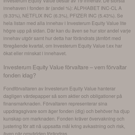
Investerum Equity Value
består av
19 innehav
. De största
innehaven i fonden är (andel %):
ALPHABET INC-CL A
(9.33%), NETFLIX INC (6.3%), PFIZER INC (5.43%)
. Se
hela listan med alla innehav i
Investerum Equity Value
lite
högre upp på sidan. Där kan du även se hur stor andel varje
innehav utgör samt hur detta har förändrats jämfört med
föregående kvartal, om
Investerum Equity Value
t.ex har
ökat eller minskat i innehavet.
Investerum Equity Value
förvaltare – vem förvaltar
fonden idag?
Fondförvaltaren av
Investerum Equity Value
hanterar
dagligen värdepapper så som aktier och obligationer på
finansmarknaden. Förvaltaren representerar sina
uppdragsgivare som äger fonden (dig) och behöver ha djup
kunskap om marknaden. Fonden kräver övervakning och
justering för att nå uppsatta mål kring avkastning och risk,
även när omvärlden förändras.