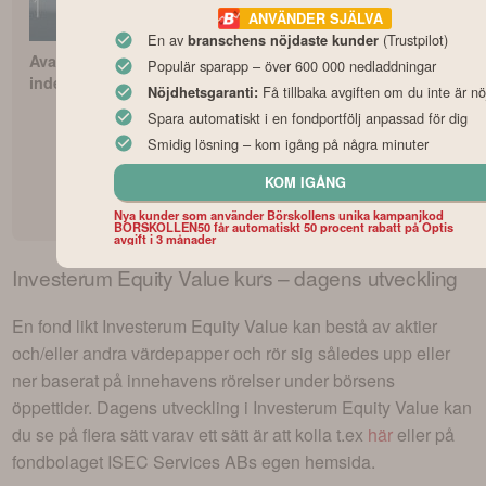
ANVÄNDER SJÄLVA
En av
(Trustpilot)
branschens nöjdaste kunder
Avanza Zero – Bästa
Så börjar du
Vilken är Sver
Populär sparapp – över 600 000 nedladdningar
indexfonden?
fondspara med Lysas
bästa fondrob
Få tillbaka avgiften om du inte är nö
Nöjdhetsgaranti:
fondrobot
Spara automatiskt i en fondportfölj anpassad för dig
Smidig lösning – kom igång på några minuter
KOM IGÅNG
Nya kunder som använder Börskollens unika kampanjkod
BORSKOLLEN50 får automatiskt 50 procent rabatt på Optis
avgift i 3 månader
Investerum Equity Value
kurs – dagens utveckling
En fond likt
Investerum Equity Value
kan bestå av aktier
och/eller andra värdepapper och rör sig således upp eller
ner baserat på innehavens rörelser under börsens
öppettider. Dagens utveckling i
Investerum Equity Value
kan
du se på flera sätt varav ett sätt är att kolla t.ex
här
eller på
fondbolaget
ISEC Services AB
s egen hemsida.