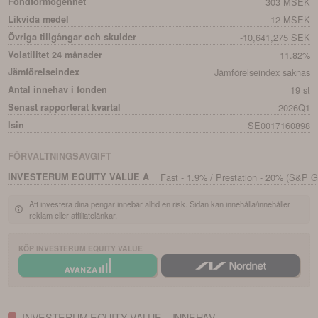
Fondförmögenhet
303 MSEK
Likvida medel
12 MSEK
Övriga tillgångar och skulder
-10,641,275 SEK
Volatilitet 24 månader
11.82%
Jämförelseindex
Jämförelseindex saknas
Antal innehav i fonden
19 st
Senast rapporterat kvartal
2026Q1
Isin
SE0017160898
FÖRVALTNINGSAVGIFT
INVESTERUM EQUITY VALUE A
Fast - 1.9% / Prestation - 20% (S&P G
Att investera dina pengar innebär alltid en risk. Sidan kan innehålla/innehåller
reklam eller affiliatelänkar.
KÖP
INVESTERUM EQUITY VALUE
INVESTERUM EQUITY VALUE – INNEHAV