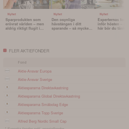
Nyhet
Nyhet
Nyhet
Sparprodukten som
Den osynliga
Experternas fond
erövrat världen – men
hävstången i ditt
inför hösten – oc
aldrig riktigt flugit i
sparande – så mycket
här bör du tänka 
Sverige
påverkar valutan din
innan du väljer f
portfölj
FLER AKTIEFONDER
Fond
Aktie-Ansvar Europa
Aktie-Ansvar Sverige
Aktiespararna Direktavkastning
Aktiespararna Global Direktavkastning
Aktiespararna Småbolag Edge
Aktiespararna Topp Sverige
Alfred Berg Nordic Small Cap
* Svenska fonder exkl. specialfonder.