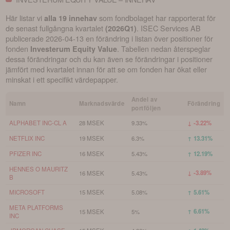
Här listar vi
som fondbolaget har rapporterat för
alla 19 innehav
de senast fullgångna kvartalet
.
ISEC Services AB
(
2026Q1
)
publicerade
2026-04-13
en förändring i listan över positioner för
fonden
. Tabellen nedan återspeglar
Investerum Equity Value
dessa förändringar och du kan även se förändringar i positioner
jämfört med kvartalet innan för att se om fonden har ökat eller
minskat i ett specifikt värdepapper.
Andel av
Namn
Marknadsvärde
Förändring
portföljen
ALPHABET INC-CL A
28 MSEK
9.33%
↓ -3.22%
NETFLIX INC
19 MSEK
6.3%
↑ 13.31%
PFIZER INC
16 MSEK
5.43%
↑ 12.19%
HENNES O MAURITZ
↓ -3.89%
16 MSEK
5.43%
B
MICROSOFT
15 MSEK
5.08%
↑ 5.61%
META PLATFORMS
↑ 6.61%
15 MSEK
5%
INC