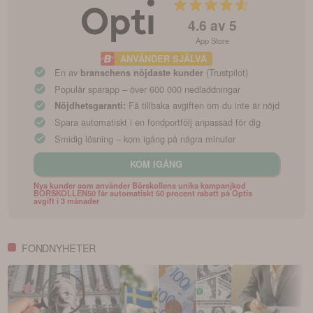
4.6
av 5
App Store
ANVÄNDER SJÄLVA
En av
(Trustpilot)
branschens nöjdaste kunder
Populär sparapp – över 600 000 nedladdningar
Få tillbaka avgiften om du inte är nöjd
Nöjdhetsgaranti:
Spara automatiskt i en fondportfölj anpassad för dig
Smidig lösning – kom igång på några minuter
KOM IGÅNG
Nya kunder som använder Börskollens unika kampanjkod
BORSKOLLEN50 får automatiskt 50 procent rabatt på Optis
avgift i 3 månader
FONDNYHETER