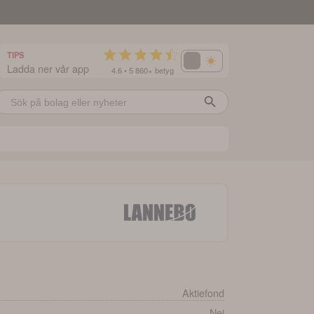
TIPS
Ladda ner vår app
4.6 • 5 860+ betyg
Aktiefond
Nej