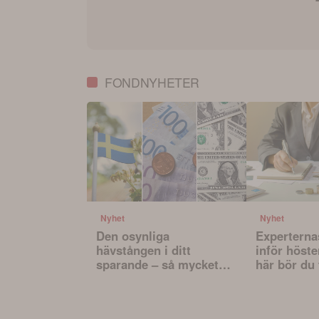
FONDNYHETER
Nyhet
Nyhet
Den osynliga
Experterna
hävstången i ditt
inför höste
sparande – så mycket
här bör du
påverkar valutan din
innan du vä
portfölj