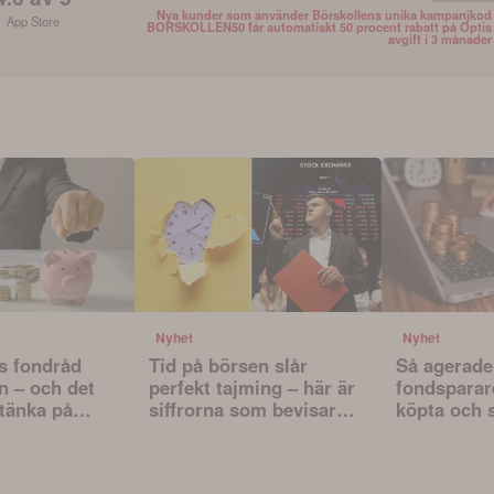
Nya kunder som använder Börskollens unika kampanjkod
App Store
BORSKOLLEN50 får automatiskt 50 procent rabatt på Optis
avgift i 3 månader
Nyhet
Nyhet
s fondråd
Tid på börsen slår
Så agerade
n – och det
perfekt tajming – här är
fondsparare
 tänka på
siffrorna som bevisar
köpta och 
ljer fonder
det
fonderna