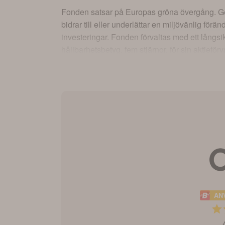
Fonden satsar på Europas gröna övergång. Gen
bidrar till eller underlättar en miljövänlig fö
investeringar. Fonden förvaltas med ett långsi
hållbarhetsbetyg, fem stjärnor, för sin aktieför
AN