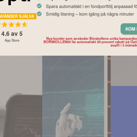
Spara automatiskt i en fondportfölj anpassad fö
Smidig lösning – kom igång på några minuter
NVÄNDER SJÄLVA
KOM 
4.6
av 5
Nya kunder som använder Börskollens unika kampanjk
App Store
BORSKOLLEN50 får automatiskt 50 procent rabatt på Opt
avgift i 3 månad