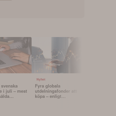
Nyhet
Nyhet
 svenska
Fyra globala
Ny granskn
 i juli – mest
utdelningsfonder att
fyra aktiva
sålda
köpa – enligt
Sverigefon
Morningstar
underprest