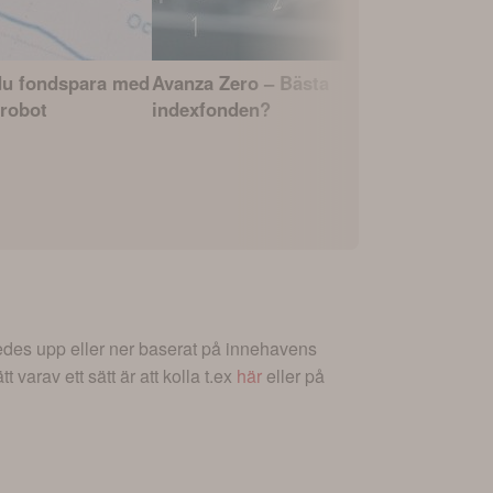
du fondspara med
Avanza Zero – Bästa
Fonderna 
robot
indexfonden?
avkastning
ledes upp eller ner baserat på innehavens
t varav ett sätt är att kolla t.ex
här
eller på