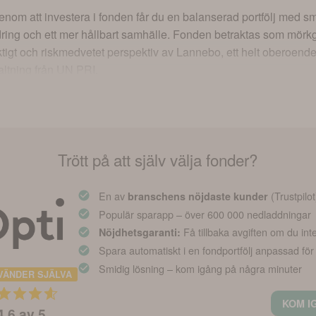
om att investera i fonden får du en balanserad portfölj med 
rändring och ett mer hållbart samhälle. Fonden betraktas som mörkg
ktigt och riskmedvetet perspektiv av Lannebo, ett helt oberoend
valtning från UN PRI.
Trött på att själv välja fonder?
En av
(Trustpilot
branschens nöjdaste kunder
Populär sparapp – över 600 000 nedladdningar
Få tillbaka avgiften om du int
Nöjdhetsgaranti:
Spara automatiskt i en fondportfölj anpassad för
Smidig lösning – kom igång på några minuter
VÄNDER SJÄLVA
KOM I
4.6
av 5