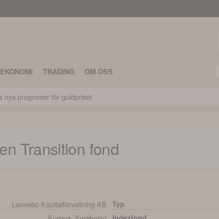
TEKONOMI
TRADING
OM OSS
s nya prognoser för guldpriset
n Transition
fond
Lannebo Kapitalförvaltning AB
Typ
Europa, Småbolag
Indexfond