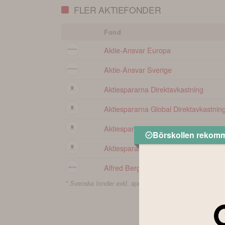
FLER AKTIEFONDER
Fond
Aktie-Ansvar Europa
Aktie-Ansvar Sverige
Aktiespararna Direktavkastning
Aktiespararna Global Direktavkastnin
Aktiespararna Småbolag Edge
Börskollen rekom
Aktiespararna Topp Sverige
Alfred Berg Nordic Small Cap
* Svenska fonder exkl. specialfonder.
Visa fler