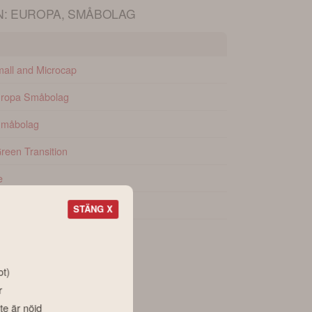
N: EUROPA, SMÅBOLAG
all and Microcap
uropa Småbolag
Småbolag
een Transition
e
Småbolag
STÄNG X
mall Cap Europe
r.
ot)
r
te är nöjd