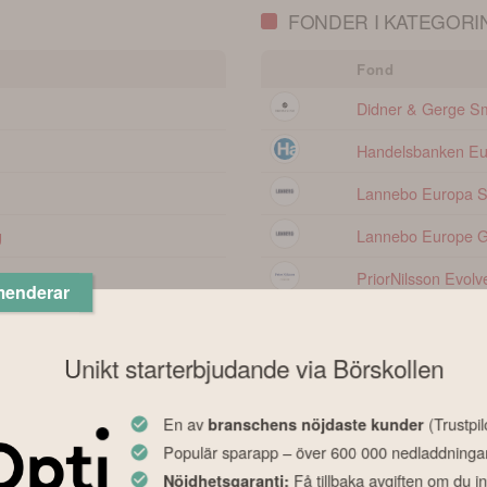
FONDER I KATEGORI
Fond
Didner & Gerge Sm
Handelsbanken E
Lannebo Europa 
g
Lannebo Europe Gr
PriorNilsson Evolv
menderar
SEB Europafond 
Unikt starterbjudande via Börskollen
Swedbank Robur S
* Svenska fonder exkl. specialfonde
En av
(Trustpil
branschens nöjdaste kunder
Populär sparapp – över 600 000 nedladdninga
Få tillbaka avgiften om du in
Nöjdhetsgaranti: