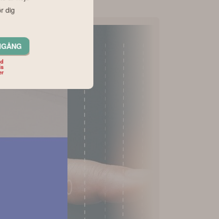
r dig
IGÅNG
od
is
er