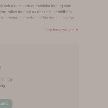
små och medelstora europeiska företag som
rön, vilket innebär att dess mål är hållbara
e fondbolag. Lannebo har fått högsta möjliga
Visa beskrivningen ▼
)
e är nöjd
 dig
GÅNG