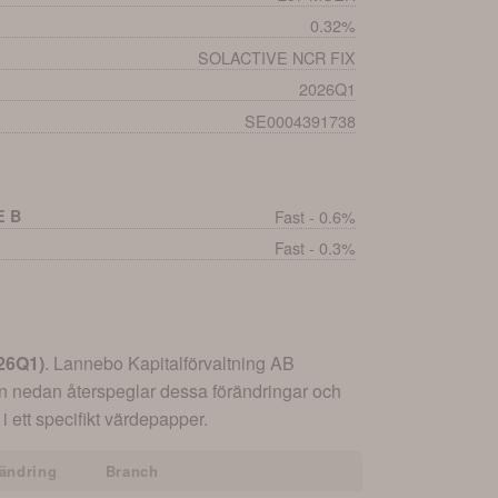
0.32%
SOLACTIVE NCR FIX
2026Q1
SE0004391738
E B
Fast - 0.6%
Fast - 0.3%
26Q1
)
.
Lannebo Kapitalförvaltning AB
en nedan återspeglar dessa förändringar och
i ett specifikt värdepapper.
ändring
Branch