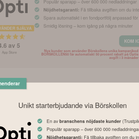
Populär sparapp – över 600 000 nedladdningar
Få tillbaka avgiften om du int
Nöjdhetsgaranti:
Spara automatiskt i en fondportfölj anpassad för
Smidig lösning – kom igång på några minuter
VÄNDER SJÄLVA
KOM I
4.6
av 5
Nya kunder som använder Börskollens unika kampanjkod
App Store
BORSKOLLEN50 får automatiskt 50 procent rabatt på Optis
avgift i 3 månader
menderar
Unikt starterbjudande via Börskollen
En av
(Trustpil
branschens nöjdaste kunder
Populär sparapp – över 600 000 nedladdninga
Få tillbaka avgiften om du in
Nöjdhetsgaranti: