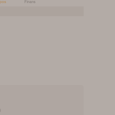
Finans
pos
)