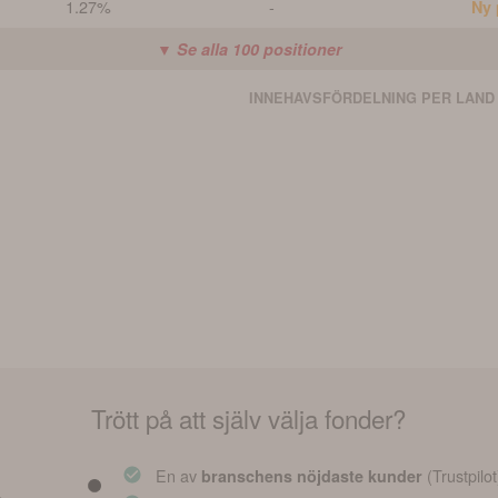
1.27%
-
Ny 
▼ Se alla
100
positioner
INNEHAVSFÖRDELNING PER LAND
Trött på att själv välja fonder?
En av
(Trustpilot
branschens nöjdaste kunder