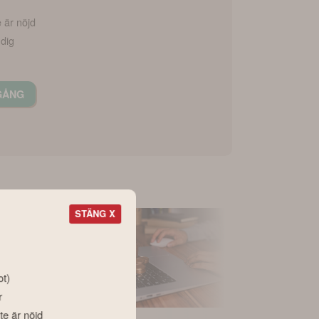
e är nöjd
 dig
GÅNG
STÄNG X
ot)
r
te är nöjd