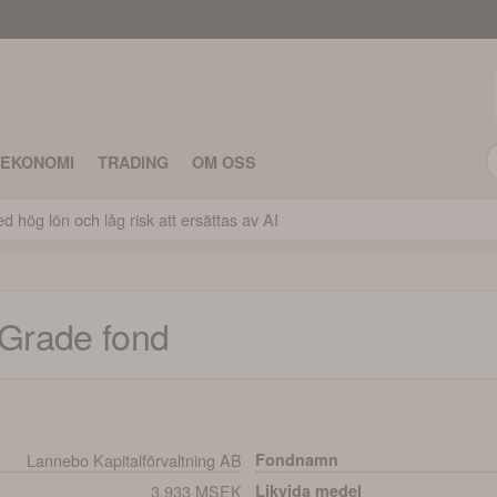
TEKONOMI
TRADING
OM OSS
 hög lön och låg risk att ersättas av AI
 Grade
fond
Lannebo Kapitalförvaltning AB
Fondnamn
3,933 MSEK
Likvida medel