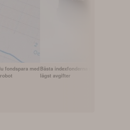
du fondspara med
Bästa indexfonderna med
Bästa PPM
robot
lägst avgifter
pensionss