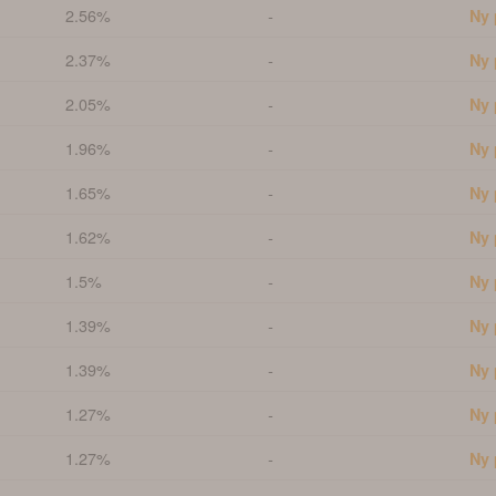
2.56%
-
Ny 
2.37%
-
Ny 
2.05%
-
Ny 
1.96%
-
Ny 
1.65%
-
Ny 
1.62%
-
Ny 
1.5%
-
Ny 
1.39%
-
Ny 
1.39%
-
Ny 
1.27%
-
Ny 
1.27%
-
Ny 