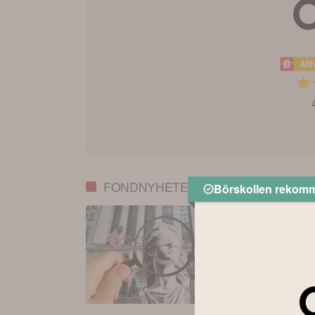
AN
FONDNYHETER
Börskollen rekom