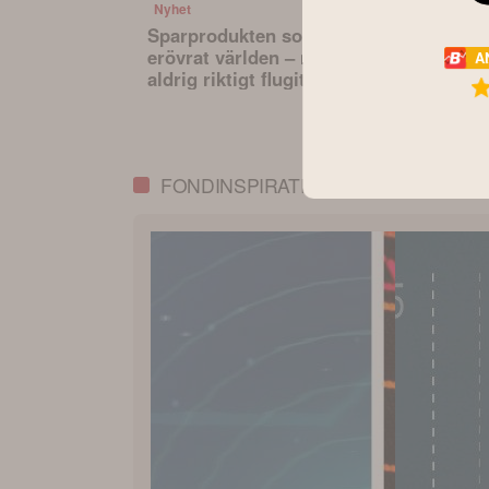
Nyhet
Nyhet
Sparprodukten som
Den osynli
erövrat världen – men
hävstången 
A
aldrig riktigt flugit i
sparande –
Sverige
påverkar va
portfölj
FONDINSPIRATION