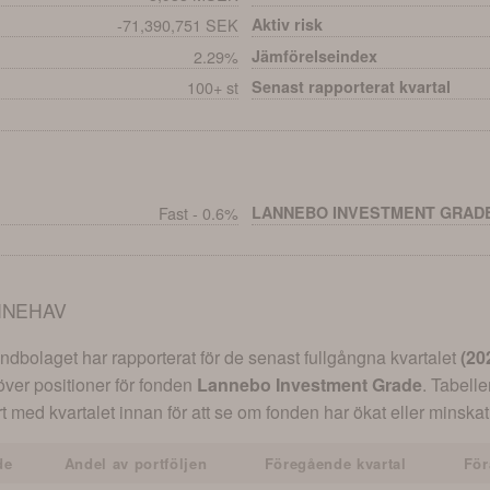
-71,390,751 SEK
Aktiv risk
2.29%
Jämförelseindex
100+ st
Senast rapporterat kvartal
Fast - 0.6%
LANNEBO INVESTMENT GRAD
NNEHAV
dbolaget har rapporterat för de senast fullgångna kvartalet
(
20
 över positioner för fonden
Lannebo Investment Grade
. Tabell
t med kvartalet innan för att se om fonden har ökat eller minskat 
de
Andel av portföljen
Föregående kvartal
För