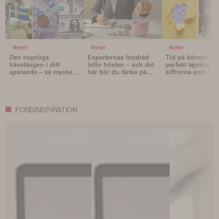
Nyhet
Nyhet
Nyhet
Den osynliga
Experternas fondråd
Tid på börsen slå
hävstången i ditt
inför hösten – och det
perfekt tajming – 
sparande – så mycket
här bör du tänka på
siffrorna som bev
påverkar valutan din
innan du väljer fonder
det
portfölj
FONDINSPIRATION