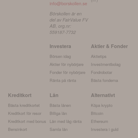
info@borskollen.se
Börskollen är en
del av FairValue FV
AB, org.nr:
559187-7732
Investera
Aktier & Fonder
Börsen idag
Aktietips
Aktier för nybörjare
Investmentbolag
Fonder för nybörjare
Fondrobotar
Ränta på ränta
Bästa fonderna
Kreditkort
Lån
Alternativt
Bästa kreditkortet
Bästa lånen
Köpa krypto
Kreditkort för resor
Billiga lån
Bitcoin
Kreditkort med bonus
Lån med låg ränta
Ethereum
Bensinkort
Samla lån
Investera i guld