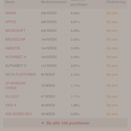
Namn
Marknadsvärde
Förändring
portföljen
NVIDIA
356 MSEK
8.46%
Ny pos
APPLE
236 MSEK
5.61%
Ny pos
MICROSOFT
235 MSEK
5.59%
Ny pos
BROADCOM
144 MSEK
3.43%
Ny pos
AMAZON
144 MSEK
3.43%
Ny pos
ALPHABET A
134 MSEK
3.18%
Ny pos
ALPHABET C
112 MSEK
2.67%
Ny pos
META PLATFORMS
90 MSEK
2.13%
Ny pos
JP MORGAN
Ny pos
72 MSEK
1.71%
CHASE
ELI LILLY
47 MSEK
1.11%
Ny pos
VISA A
46 MSEK
1.08%
Ny pos
ADV MICRO DEV
39 MSEK
0.93%
Ny pos
▼ Se alla
100
positioner