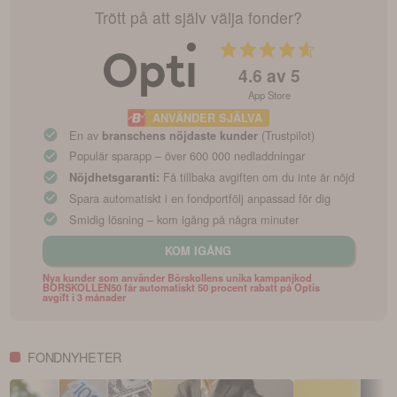
Trött på att själv välja fonder?
4.6
av 5
App Store
ANVÄNDER SJÄLVA
En av
(Trustpilot)
branschens nöjdaste kunder
Populär sparapp – över 600 000 nedladdningar
Få tillbaka avgiften om du inte är nöjd
Nöjdhetsgaranti:
Spara automatiskt i en fondportfölj anpassad för dig
Smidig lösning – kom igång på några minuter
KOM IGÅNG
Nya kunder som använder Börskollens unika kampanjkod
BORSKOLLEN50 får automatiskt 50 procent rabatt på Optis
avgift i 3 månader
FONDNYHETER