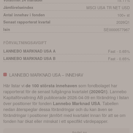
Volatilitet 24 månader
15.11%
Jämförelseindex
MSCI USA TR NET USD
Antal innehav i fonden
100+ st
Senast rapporterat kvartal
2026Q1
Isin
SE0000577967
FÖRVALTNINGSAVGIFT
LANNEBO MARKNAD USA A
Fast - 0.65%
LANNEBO MARKNAD USA B
Fast - 0.65%
LANNEBO MARKNAD USA – INNEHAV
Här listar vi
som fondbolaget har
de 100 största innehaven
rapporterat för de senast fullgångna kvartalet
.
Lannebo
(
2026Q1
)
Kapitalförvaltning AB
publicerade
2026-04-09
en förändring i listan
över positioner för fonden
. Tabellen
Lannebo Marknad USA
nedan återspeglar dessa förändringar och du kan även se
förändringar i positioner jämfört med kvartalet innan för att se om
fonden har ökat eller minskat i ett specifikt värdepapper.
Andel av