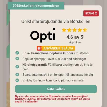
Börskollen rekommenderar
STÄNG X
Unikt starterbjudande via Börskollen
4.6
av 5
App Store
ANVÄNDER SJÄLVA
En av
(Trustpilot)
branschens nöjdaste kunder
Populär sparapp – över 600 000 nedladdningar
Få tillbaka avgiften om du inte är
Nöjdhetsgaranti:
nöjd
Spara automatiskt i en fondportfölj anpassad för dig
Smidig lösning – kom igång på några minuter
KOM IGÅNG
Nya kunder som använder Börskollens unika kampanjkod
BORSKOLLEN50 får automatiskt 50 procent rabatt på Optis
avgift i 3 månader