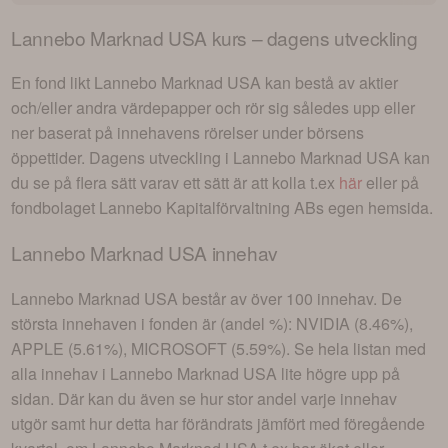
Lannebo Marknad USA
kurs – dagens utveckling
En fond likt
Lannebo Marknad USA
kan bestå av aktier
och/eller andra värdepapper och rör sig således upp eller
ner baserat på innehavens rörelser under börsens
öppettider. Dagens utveckling i
Lannebo Marknad USA
kan
du se på flera sätt varav ett sätt är att kolla t.ex
här
eller på
fondbolaget
Lannebo Kapitalförvaltning AB
s egen hemsida.
Lannebo Marknad USA
innehav
Lannebo Marknad USA
består av
över 100 innehav
. De
största innehaven i fonden är (andel %):
NVIDIA (8.46%),
APPLE (5.61%), MICROSOFT (5.59%)
. Se hela listan med
alla innehav i
Lannebo Marknad USA
lite högre upp på
sidan. Där kan du även se hur stor andel varje innehav
utgör samt hur detta har förändrats jämfört med föregående