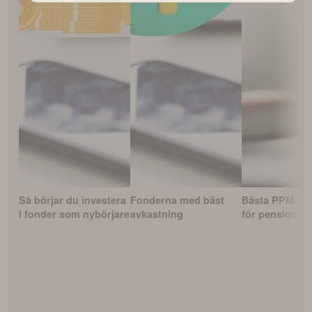
Så börjar du investera
Fonderna med bäst
Bästa PPM-fo
i fonder som nybörjare
avkastning
för pensionss