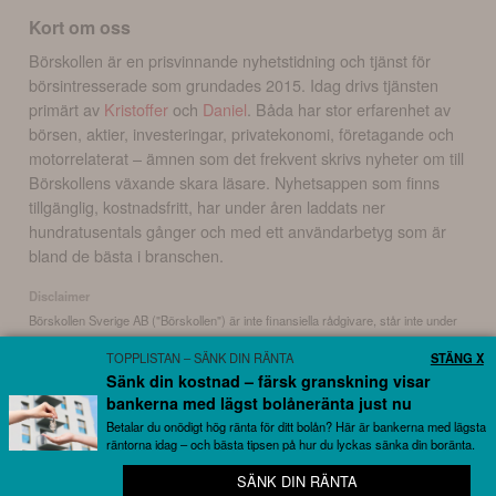
Kort om oss
Börskollen är en prisvinnande nyhetstidning och tjänst för
börsintresserade som grundades 2015. Idag drivs tjänsten
primärt av
Kristoffer
och
Daniel
. Båda har stor erfarenhet av
börsen, aktier, investeringar, privatekonomi, företagande och
motorrelaterat – ämnen som det frekvent skrivs nyheter om till
Börskollens växande skara läsare. Nyhetsappen som finns
tillgänglig, kostnadsfritt, har under åren laddats ner
hundratusentals gånger och med ett användarbetyg som är
bland de bästa i branschen.
Disclaimer
Börskollen Sverige AB ("Börskollen") är inte finansiella rådgivare, står inte under
finansinspektionens tillsyn och ger inga råd till dig. Detta innebär att
TOPPLISTAN – SÄNK DIN RÄNTA
STÄNG X
investeringsbeslut baserade på information som direkt eller indirekt härrörande
Sänk din kostnad – färsk granskning visar
från Börskollen eller personer med koppling till Börskollen, alltid fattas
bankerna med lägst bolåneränta just nu
självständigt av investeraren. Börskollen frånsäger sig allt ansvar för eventuell
förlust eller skada av vad slag det må vara som grundar sig på användandet av
Betalar du onödigt hög ränta för ditt bolån? Här är bankerna med lägsta
räntorna idag – och bästa tipsen på hur du lyckas sänka din boränta.
material härrörande från tjänsten Börskollen.
SÄNK DIN RÄNTA
🚀 Missa inte en riktskursändring eller analys
Copyright ©
2026
Börskollen Sverige AB. All rights reserved.