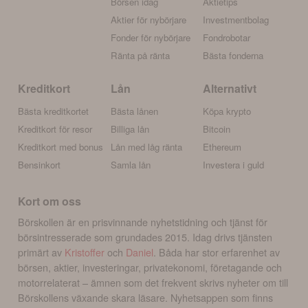
Börsen idag
Aktietips
Aktier för nybörjare
Investmentbolag
Fonder för nybörjare
Fondrobotar
Ränta på ränta
Bästa fonderna
Kreditkort
Lån
Alternativt
Bästa kreditkortet
Bästa lånen
Köpa krypto
Kreditkort för resor
Billiga lån
Bitcoin
Kreditkort med bonus
Lån med låg ränta
Ethereum
Bensinkort
Samla lån
Investera i guld
Kort om oss
Börskollen är en prisvinnande nyhetstidning och tjänst för
börsintresserade som grundades 2015. Idag drivs tjänsten
primärt av
Kristoffer
och
Daniel
. Båda har stor erfarenhet av
börsen, aktier, investeringar, privatekonomi, företagande och
motorrelaterat – ämnen som det frekvent skrivs nyheter om till
Börskollens växande skara läsare. Nyhetsappen som finns