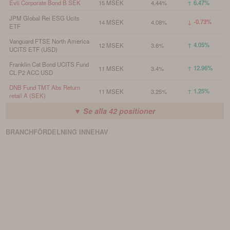
Evli Corporate Bond B SEK
15 MSEK
4.44%
↑ 6.47%
JPM Global Rei ESG Ucits
↓ -0.73%
14 MSEK
4.08%
ETF
Vanguard FTSE North America
↑ 4.05%
12 MSEK
3.6%
UCITS ETF (USD)
Franklin Cat Bond UCITS Fund
↑ 12.96%
11 MSEK
3.4%
CL P2 ACC USD
DNB Fund TMT Abs Return
↑ 1.25%
11 MSEK
3.25%
retail A (SEK)
▼ Se alla
42
positioner
BRANCHFÖRDELNING
INNEHAV