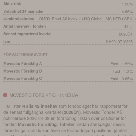
Aktiv risk
1.36%
Volatilitet 24 månader
4.66%
Jämförelseindex
OMRX Bond All Index 70 NQ Global LMC NTR i SEK 3
Antal innehav i fonden
42 st
Senast rapporterat kvartal
2026Q1
Isin
SE0013719895
FÖRVALTNINGSAVGIFT
Movestic Försiktig A
Fast - 1.55%
Movestic Försiktig B
Fast - 1.2%
Movestic Försiktig C
Fast - 0.85%
MOVESTIC FÖRSIKTIG – INNEHAV
Här listar vi
som fondbolaget har rapporterat för
alla 42 innehav
de senast fullgångna kvartalet
.
Movestic Fonder AB
(
2026Q1
)
publicerade
2026-04-09
en förändring i listan över positioner för
fonden
. Tabellen nedan återspeglar dessa
Movestic Försiktig
förändringar och du kan även se förändringar i positioner jämfört