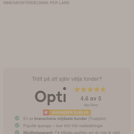
INNEHAVSFÖRDELNING PER LAND
Trött på att själv välja fonder?
4.6
av 5
App Store
ANVÄNDER SJÄLVA
En av
(Trustpilot)
branschens nöjdaste kunder
Populär sparapp – över 600 000 nedladdningar
Få tillbaka avgiften om du inte är nöjd
Nöjdhetsgaranti: