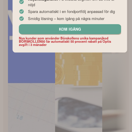
nöjd
Spara automatiskt i en fondportfölj anpassad för dig
Smidig lösning – kom igång på några minuter
KOM IGÅNG
Nya kunder som använder Börskollens unika kampanjkod
BORSKOLLEN50 får automatiskt 50 procent rabatt på Optis
avgift i 3 månader