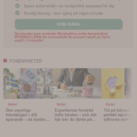
Spara automatiskt i en fondportfölj anpassad för dig
Smidig lösning – kom igång på några minuter
KOM IGÅNG
Nya kunder som använder Börskollens unika kampanjkod
BORSKOLLEN50 får automatiskt 50 procent rabatt på Optis
avgift i 3 månader
FONDNYHETER
Nyhet
Nyhet
Nyhet
Den osynliga
Experternas fondråd
Tid på börsen slå
hävstången i ditt
inför hösten – och det
perfekt tajming – 
sparande – så mycket
här bör du tänka på
siffrorna som bev
påverkar valutan din
innan du väljer fonder
det
portfölj