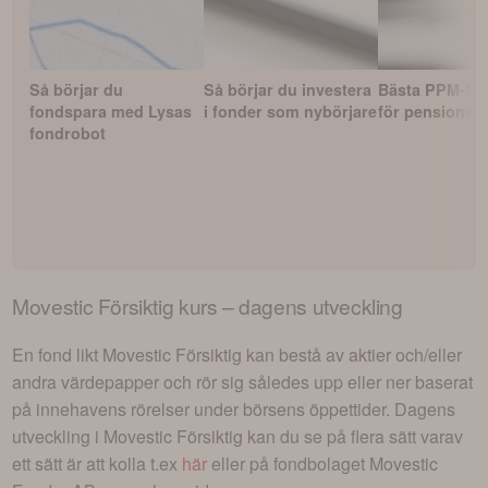
Så börjar du
Så börjar du investera
Bästa PPM-fo
fondspara med Lysas
i fonder som nybörjare
för pensionss
fondrobot
Movestic Försiktig
kurs – dagens utveckling
En fond likt
Movestic Försiktig
kan bestå av aktier och/eller
andra värdepapper och rör sig således upp eller ner baserat
på innehavens rörelser under börsens öppettider. Dagens
utveckling i
Movestic Försiktig
kan du se på flera sätt varav
ett sätt är att kolla t.ex
här
eller på fondbolaget
Movestic