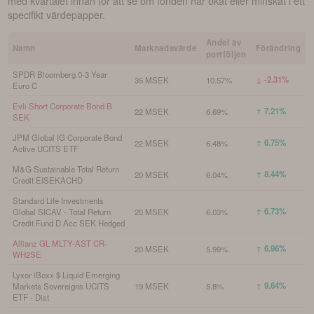
med kvartalet innan för att se om fonden har ökat eller minskat i ett
specifikt värdepapper.
Andel av
Namn
Marknadsvärde
Förändring
portföljen
SPDR Bloomberg 0-3 Year
↓ -2.31%
35 MSEK
10.57%
Euro C
Evli Short Corporate Bond B
↑ 7.21%
22 MSEK
6.69%
SEK
JPM Global IG Corporate Bond
↑ 6.75%
22 MSEK
6.48%
Active UCITS ETF
M&G Sustainable Total Return
↑ 8.44%
20 MSEK
6.04%
Credit EISEKACHD
Standard Life Investments
↑ 6.73%
Global SICAV - Total Return
20 MSEK
6.03%
Credit Fund D Acc SEK Hedged
Allianz GL MLTY-AST CR-
↑ 6.96%
20 MSEK
5.99%
WH2SE
Lyxor iBoxx $ Liquid Emerging
↑ 9.64%
Markets Sovereigns UCITS
19 MSEK
5.8%
ETF - Dist