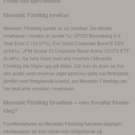
Fonder AB
s egen hemsida.
Movestic Försiktig
innehav
Movestic Försiktig
består av
42 innehav
. De största
innehaven i fonden är (andel %):
SPDR Bloomberg 0-3
Year Euro C (10.57%), Evli Short Corporate Bond B SEK
(6.69%), JPM Global IG Corporate Bond Active UCITS ETF
(6.48%)
. Se hela listan med alla innehav i
Movestic
Försiktig
lite högre upp på sidan. Där kan du även se hur
stor andel varje innehav utgör samt hur detta har förändrats
jämfört med föregående kvartal, om
Movestic Försiktig
t.ex
har ökat eller minskat i innehavet.
Movestic Försiktig
förvaltare – vem förvaltar fonden
idag?
Fondförvaltaren av
Movestic Försiktig
hanterar dagligen
värdepapper så som aktier och obligationer på