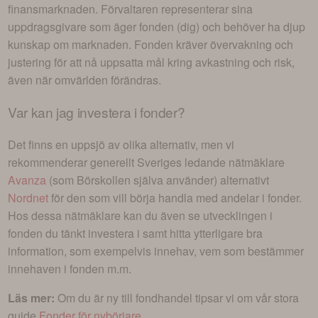
finansmarknaden. Förvaltaren representerar sina
uppdragsgivare som äger fonden (dig) och behöver ha djup
kunskap om marknaden. Fonden kräver övervakning och
justering för att nå uppsatta mål kring avkastning och risk,
även när omvärlden förändras.
Var kan jag investera i
fonder
?
Det finns en uppsjö av olika alternativ, men vi
rekommenderar generellt Sveriges ledande nätmäklare
Avanza
(som Börskollen själva använder) alternativt
Nordnet
för den som vill börja handla med andelar i
fonder
.
Hos dessa nätmäklare kan du även se utvecklingen i
fonden du tänkt investera i
samt hitta ytterligare bra
information, som exempelvis innehav, vem som bestämmer
innehaven i fonden m.m.
Läs mer:
Om du är ny till fondhandel tipsar vi om vår stora
guide
Fonder för nybörjare
.