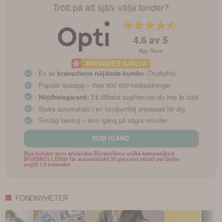
Trött på att själv välja fonder?
4.6
av 5
App Store
ANVÄNDER SJÄLVA
En av
(Trustpilot)
branschens nöjdaste kunder
Populär sparapp – över 600 000 nedladdningar
Få tillbaka avgiften om du inte är nöjd
Nöjdhetsgaranti:
Spara automatiskt i en fondportfölj anpassad för dig
Smidig lösning – kom igång på några minuter
KOM IGÅNG
Nya kunder som använder Börskollens unika kampanjkod
BORSKOLLEN50 får automatiskt 50 procent rabatt på Optis
avgift i 3 månader
FONDNYHETER