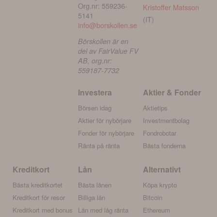
Org.nr: 559236-
Kristoffer Matsson
5141
(IT)
info@borskollen.se
Börskollen är en
del av FairValue FV
AB, org.nr:
559187-7732
Investera
Aktier & Fonder
Börsen idag
Aktietips
Aktier för nybörjare
Investmentbolag
Fonder för nybörjare
Fondrobotar
Ränta på ränta
Bästa fonderna
Kreditkort
Lån
Alternativt
Bästa kreditkortet
Bästa lånen
Köpa krypto
Kreditkort för resor
Billiga lån
Bitcoin
Kreditkort med bonus
Lån med låg ränta
Ethereum