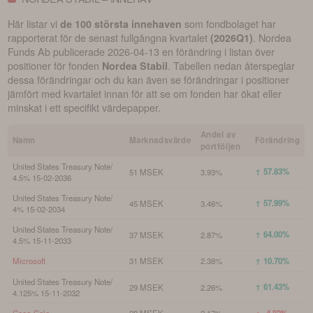
Här listar vi
som fondbolaget har
de 100 största innehaven
rapporterat för de senast fullgångna kvartalet
.
Nordea
(
2026Q1
)
Funds Ab
publicerade
2026-04-13
en förändring i listan över
positioner för fonden
. Tabellen nedan återspeglar
Nordea Stabil
dessa förändringar och du kan även se förändringar i positioner
jämfört med kvartalet innan för att se om fonden har ökat eller
minskat i ett specifikt värdepapper.
Andel av
Namn
Marknadsvärde
Förändring
portföljen
United States Treasury Note/
↑ 57.83%
51 MSEK
3.93%
4.5% 15-02-2036
United States Treasury Note/
↑ 57.99%
45 MSEK
3.46%
4% 15-02-2034
United States Treasury Note/
↑ 64.00%
37 MSEK
2.87%
4.5% 15-11-2033
Microsoft
31 MSEK
2.38%
↑ 10.70%
United States Treasury Note/
↑ 61.43%
29 MSEK
2.26%
4.125% 15-11-2032