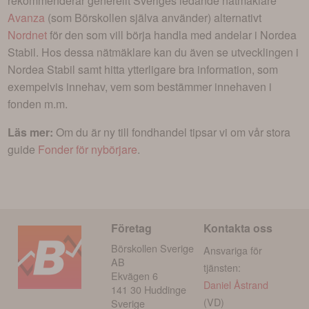
rekommenderar generellt Sveriges ledande nätmäklare
Avanza
(som Börskollen själva använder) alternativt
Nordnet
för den som vill börja handla med andelar i
Nordea
Stabil
. Hos dessa nätmäklare kan du även se utvecklingen i
Nordea Stabil
samt hitta ytterligare bra information, som
exempelvis innehav, vem som bestämmer innehaven i
fonden m.m.
Läs mer:
Om du är ny till fondhandel tipsar vi om vår stora
guide
Fonder för nybörjare
.
Företag
Kontakta oss
Börskollen Sverige
Ansvariga för
AB
tjänsten:
Ekvägen 6
Daniel Åstrand
141 30 Huddinge
(VD)
Sverige