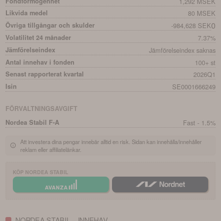
Fondförmögenhet
1,292 MSEK
Likvida medel
80 MSEK
0
Övriga tillgångar och skulder
-984,628 SEK
Volatilitet 24 månader
7.37%
Jämförelseindex
Jämförelseindex saknas
Antal innehav i fonden
100+ st
Senast rapporterat kvartal
2026Q1
Isin
SE0001666249
FÖRVALTNINGSAVGIFT
Nordea Stabil F-A
Fast - 1.5%
Att investera dina pengar innebär alltid en risk. Sidan kan innehålla/innehåller
reklam eller affiliatelänkar.
KÖP
NORDEA STABIL
NORDEA STABIL – INNEHAV