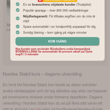
En av
(Trustpilot)
branschens nöjdaste kunder
Populär sparapp – över 600 000 nedladdningar
Få tillbaka avgiften om du inte är
Nöjdhetsgaranti:
nöjd
Så börjar du investera
Fonderna med bäst
Vilken är Sver
Spara automatiskt i en fondportfölj anpassad för dig
i fonder som nybörjare
avkastning
bästa fondrob
Smidig lösning – kom igång på några minuter
KOM IGÅNG
Nya kunder som använder Börskollens unika kampanjkod
BORSKOLLEN50 får automatiskt 50 procent rabatt på Optis
avgift i 3 månader
Nordea Stabil
kurs – dagens utveckling
En fond likt
Nordea Stabil
kan bestå av aktier och/eller
andra värdepapper och rör sig således upp eller ner baserat
på innehavens rörelser under börsens öppettider. Dagens
utveckling i
Nordea Stabil
kan du se på flera sätt varav ett
sätt är att kolla t.ex
här
eller på fondbolaget
Nordea Funds