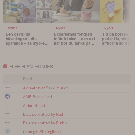
Nyhet
Nyhet
Nyhet
Den osynliga
Experternas fondråd
Tid på börsen slå
hävstången i ditt
inför hösten – och det
perfekt tajming – 
sparande – så mycket
här bör du tänka på
siffrorna som bev
påverkar valutan din
innan du väljer fonder
det
portfölj
FLER BLANDFONDER
Fond
Aktie-Ansvar Saxxum Aktiv
AMF Balansfond
Arden xFund
Balance crafted by Ruth
Balance crafted by Ruth 2
Carnegie Strategifond