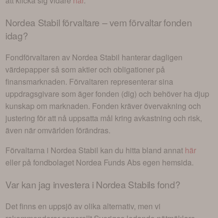
att klicka sig vidare
här
.
Nordea Stabil
förvaltare – vem förvaltar fonden
idag?
Fondförvaltaren av
Nordea Stabil
hanterar dagligen
värdepapper så som aktier och obligationer på
finansmarknaden. Förvaltaren representerar sina
uppdragsgivare som äger fonden (dig) och behöver ha djup
kunskap om marknaden. Fonden kräver övervakning och
justering för att nå uppsatta mål kring avkastning och risk,
även när omvärlden förändras.
Förvaltarna i
Nordea Stabil
kan du hitta bland annat
här
eller på fondbolaget
Nordea Funds Ab
s egen hemsida.
Var kan jag investera i
Nordea Stabils fond
?
Det finns en uppsjö av olika alternativ, men vi