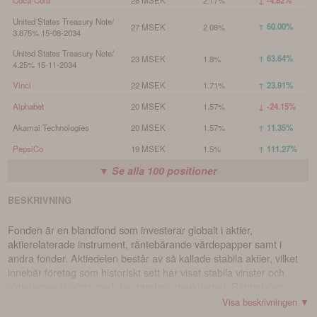
Coca-Cola
28 MSEK
2.17%
↓ -4.82%
United States Treasury Note/
↑ 60.00%
27 MSEK
2.08%
3.875% 15-08-2034
United States Treasury Note/
↑ 63.64%
23 MSEK
1.8%
4.25% 15-11-2034
Vinci
22 MSEK
1.71%
↑ 23.91%
Alphabet
20 MSEK
1.57%
↓ -24.15%
Akamai Technologies
20 MSEK
1.57%
↑ 11.35%
PepsiCo
19 MSEK
1.5%
↑ 111.27%
▼ Se alla
100
positioner
BESKRIVNING
Fonden är en blandfond som investerar globalt i aktier,
aktierelaterade instrument, räntebärande värdepapper samt i
andra fonder. Aktiedelen består av så kallade stabila aktier, vilket
innebär företag som historiskt sett har visat stabila vinster och
aktiekurser jämfört med den bredare marknaden. Räntedelen
består huvudsakligen av obligationer utgivna av kreditinstitut med
Visa beskrivningen ▼
hög kreditvärdighet. Upp till 40 procent av fondens tillgångar kan