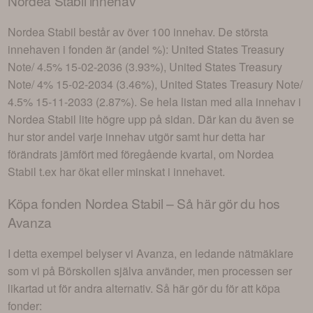
Nordea Stabil
innehav
Nordea Stabil
består av
över 100 innehav
. De största
innehaven i fonden är (andel %):
United States Treasury
Note/ 4.5% 15-02-2036 (3.93%), United States Treasury
Note/ 4% 15-02-2034 (3.46%), United States Treasury Note/
4.5% 15-11-2033 (2.87%)
. Se hela listan med alla innehav i
Nordea Stabil
lite högre upp på sidan. Där kan du även se
hur stor andel varje innehav utgör samt hur detta har
förändrats jämfört med föregående kvartal, om
Nordea
Stabil
t.ex har ökat eller minskat i innehavet.
Köpa fonden
Nordea Stabil
– Så här gör du hos
Avanza
I detta exempel belyser vi Avanza, en ledande nätmäklare
som vi på Börskollen själva använder, men processen ser
likartad ut för andra alternativ. Så här gör du för att köpa
fonder: