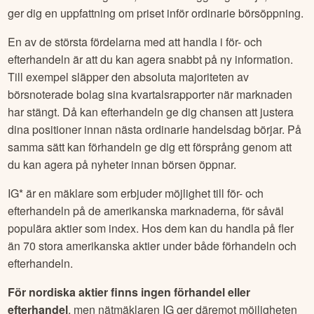
ger dig en uppfattning om priset inför ordinarie börsöppning.
En av de största fördelarna med att handla i för- och
efterhandeln är att du kan agera snabbt på ny information.
Till exempel släpper den absoluta majoriteten av
börsnoterade bolag sina kvartalsrapporter när marknaden
har stängt. Då kan efterhandeln ge dig chansen att justera
dina positioner innan nästa ordinarie handelsdag börjar. På
samma sätt kan förhandeln ge dig ett försprång genom att
du kan agera på nyheter innan börsen öppnar.
IG* är en mäklare som erbjuder möjlighet till för- och
efterhandeln på de amerikanska marknaderna, för såväl
populära aktier som index. Hos dem kan du handla på fler
än 70 stora amerikanska aktier under både förhandeln och
efterhandeln.
För nordiska aktier finns ingen förhandel eller
efterhandel
, men nätmäklaren IG ger däremot möjligheten