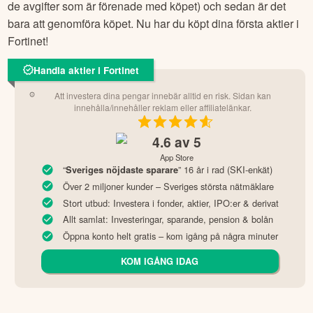
de avgifter som är förenade med köpet) och sedan är det
bara att genomföra köpet. Nu har du köpt dina första aktier i
Fortinet
!
Handla aktier i Fortinet
Att investera dina pengar innebär alltid en risk. Sidan kan
innehålla/innehåller reklam eller affiliatelänkar.
4.6
av 5
App Store
“
” 16 år i rad (SKI-enkät)
Sveriges nöjdaste sparare
Över 2 miljoner kunder – Sveriges största nätmäklare
Stort utbud: Investera i fonder, aktier, IPO:er & derivat
Allt samlat: Investeringar, sparande, pension & bolån
Öppna konto helt gratis – kom igång på några minuter
KOM IGÅNG IDAG