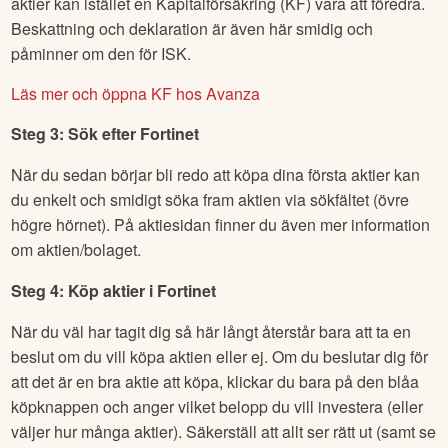
aktier kan istället en Kapitalförsäkring (KF) vara att föredra.
Beskattning och deklaration är även här smidig och
påminner om den för ISK.
Läs mer och öppna KF hos Avanza
Steg 3: Sök efter
Fortinet
När du sedan börjar bli redo att köpa dina första aktier kan
du enkelt och smidigt söka fram aktien via sökfältet (övre
högre hörnet). På aktiesidan finner du även mer information
om aktien/bolaget.
Steg 4: Köp aktier i
Fortinet
När du väl har tagit dig så här långt återstår bara att ta en
beslut om du vill köpa aktien eller ej. Om du beslutar dig för
att det är en bra aktie att köpa, klickar du bara på den blåa
köpknappen och anger vilket belopp du vill investera (eller
väljer hur många aktier). Säkerställ att allt ser rätt ut (samt se