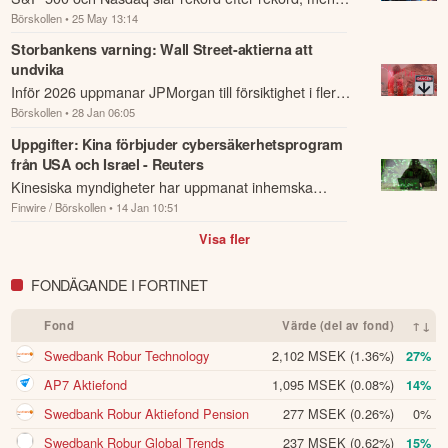
Börskollen
• 25 May 13:14
Goldman Sachs varnar för en börs som blivit "one big
trade" och för beroende av utvecklinge...
Storbankens varning: Wall Street-aktierna att
undvika
Inför 2026 uppmanar JPMorgan till försiktighet i flera
Börskollen
• 28 Jan 06:05
amerikanska aktier, efter en period med stark
börsutveckling.
Uppgifter: Kina förbjuder cybersäkerhetsprogram
från USA och Israel - Reuters
Kinesiska myndigheter har uppmanat inhemska
Finwire / Börskollen
• 14 Jan 10:51
företag att sluta använda cybersäkerhetsprogram
från ett tiotal bolag i USA och Israel av nation...
Visa fler
FONDÄGANDE I FORTINET
Fond
Värde (del av fond)
↑↓
Swedbank Robur Technology
2,102 MSEK
(1.36%)
27%
AP7 Aktiefond
1,095 MSEK
(0.08%)
14%
Swedbank Robur Aktiefond Pension
277 MSEK
(0.26%)
0%
Swedbank Robur Global Trends
237 MSEK
(0.62%)
15%