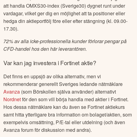
att handla OMXS30-index (Sverige30) dygnet runt under
vardagar, vilket ger dig en möjlighet att ta positioner eller
hedga din aktieportfölj före eller efter stängning (kl. 09.00-
17.30).
72% av alla icke-professionella kunder förlorar pengar på
CFD-handel hos den här leverantören.
Var kan jag investera i
Fortinet
aktie?
Det finns en uppsjö av olika alternativ, men vi
rekommenderar generellt Sveriges ledande nätmäklare
Avanza
(som Börskollen själva använder) alternativt
Nordnet
för den som vill börja handla med aktier i
Fortinet
.
Hos dessa nätmäklare kan du även se
Fortinet
aktiekurs
samt hitta ytterligare bra information om bolaget/aktien, som
exempelvis omsättning, P/E-tal eller utdelning (och även
Avanza forum för diskussion med andra).