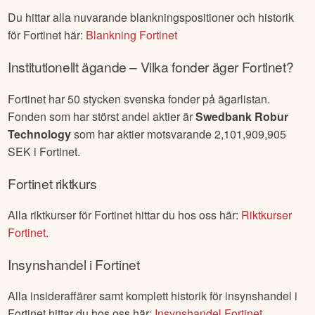
Du hittar alla nuvarande blankningspositioner och historik
för
Fortinet
här:
Blankning
Fortinet
Institutionellt ägande – Vilka fonder äger
Fortinet
?
Fortinet
har
50
stycken svenska fonder på ägarlistan.
Fonden som har störst andel aktier är
Swedbank Robur
Technology
som har aktier motsvarande
2,101,909,905
SEK i
Fortinet
.
Fortinet
riktkurs
Alla riktkurser för
Fortinet
hittar du hos oss här:
Riktkurser
Fortinet
.
Insynshandel i
Fortinet
Alla insideraffärer samt komplett historik för insynshandel i
Fortinet
hittar du hos oss här:
Insynshandel
Fortinet
.