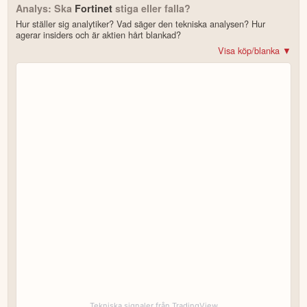
Analys: Ska
Fortinet
stiga eller falla?
Hur ställer sig analytiker? Vad säger den tekniska analysen? Hur
agerar insiders och är aktien hårt blankad?
Visa köp/blanka ▼
Bonus: Få upp till 500 USD i tillgångar när du öppnar konto –
se
erbjudandet!
4.2
av 5
Trustpilot
10 000+ olika marknader samlade – aktier, ETF:er & krypto
CopyTrader™ –
kopiera portföljen för toppinvesterare
För- & efterhandel på utvalda börser – ligg steget före
– över 100 olika att välja på
Handla riktig krypto
Bonus: Upp till
på oinvesterat kapital
3,55 % årlig ränta
Köp eller blanka Fortinet
7 enkla steg – så här kommer du igång
för att läsa mer och klicka sedan på
Besök hemsidan
Registrera dig/Öppna konto
.
Tekniska signaler från TradingView