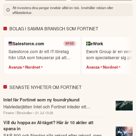
världens största sociala investerarforum.
Att investera dina pengar innebär alltid en risk. Innehåller reklam eller
affiliatelänkar.
ÖPPNA KONTO
KOPIERA TOPPINVESTERARE
BOLAG I SAMMA BRANSCH SOM FORTINET
eToro är en investeringsplattform för flera tillgångsslag. Värdet på
dina investeringar kan gå upp eller ner. Du riskerar ditt kapital.
Salesforce.com
eWork
NYSE
Salesforce.com är ett IT-företag
Ework Group är en verks
från USA som fokuserar på att
som specialiserar sig på
utveckla molnbase...
konsulttjänster.
Avanza
Nordnet
Avanza
Nordnet
SENASTE NYHETER OM FORTINET
Intel får Fortinet som ny foundrykund
Halvledarjätten Intel och Fortinet inleder ett
Finwire / Börskollen
• 21 Jul 13:26
strategiskt samarbete för att utveckla Fortinets nästa
generations säkerhetschip SP6.
Vill du hoppa av AI-tåget? Här är 10 aktier att
spana in
S&P 500 och Nasdaq slår rekord efter rekord, men