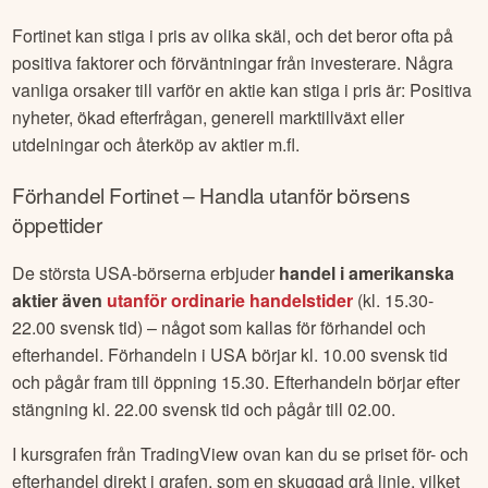
Fortinet
kan stiga i pris av olika skäl, och det beror ofta på
positiva faktorer och förväntningar från investerare. Några
vanliga orsaker till varför en aktie kan stiga i pris är: Positiva
nyheter, ökad efterfrågan, generell marktillväxt eller
utdelningar och återköp av aktier m.fl.
Förhandel
Fortinet
– Handla utanför börsens
öppettider
De största USA-börserna erbjuder
handel i amerikanska
aktier även
utanför ordinarie handelstider
(kl. 15.30-
22.00 svensk tid) – något som kallas för förhandel och
efterhandel. Förhandeln i USA börjar kl. 10.00 svensk tid
och pågår fram till öppning 15.30. Efterhandeln börjar efter
stängning kl. 22.00 svensk tid och pågår till 02.00.
I kursgrafen från TradingView ovan kan du se priset för- och
efterhandel direkt i grafen, som en skuggad grå linje, vilket