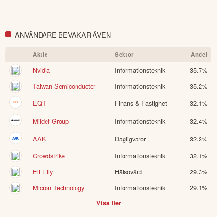
ANVÄNDARE BEVAKAR ÄVEN
Aktie
Sektor
Andel
Nvidia
Informationsteknik
35.7
%
Taiwan Semiconductor
Informationsteknik
35.2
%
EQT
Finans & Fastighet
32.1
%
Mildef Group
Informationsteknik
32.4
%
AAK
Dagligvaror
32.3
%
Crowdstrike
Informationsteknik
32.1
%
Eli Lilly
Hälsovård
29.3
%
Micron Technology
Informationsteknik
29.1
%
Visa fler