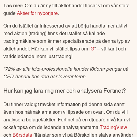
Läs mer:
Om du är ny till aktiehandel tipsar vi om vår stora
guide
Aktier för nybörjare
.
Om du istället är intresserad av att börja handla mer aktivt
med aktien (trading) finns det istället så kallade
tradingmäklare som är mer specialiserade på denna typ av
aktiehandel. Här kan vi istället tipsa om
IG
* – välkänt och
världsledande inom just trading!
*
72% av alla icke-professionella kunder förlorar pengar på
CFD-handel hos den här leverantören.
Hur kan jag lära mig mer och analysera
Fortinet
?
Du finner väldigt mycket information på denna sida samt
även hos nätmäklarna som vi tipsade om ovan. Om du vill
analysera bolaget/aktien
Fortinet
på en djupare nivå kan vi
också tipsa om de ledande analystjänsterna
TradingView
och
Börsdata
(tjänster som vi på Börskollen själva använder