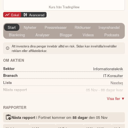
Kurs från TradingView
Enkel
Avancerad
Start
Nyheter
Pressreleaser
Riktkurser
Insynshandel
Blankning
Analyser
Bloggar
Videos
Podcasts
Att investera dina pengar innebär alltid en risk. Sidan kan innehålla/innehåller
reklam eller affiliatelänkar.
OM AKTIEN
Sektor
Informationsteknik
Bransch
IT-Konsulter
Lista
Nasdaq
Nästa rapport
05 Nov - 88 dagar kvar
Namn
Fortinet
Visa fler ▼
Ticker
FTNT
RAPPORTER
Status
Noterad
i Fortinet kommer
om
den
05 Nov
Nästa rapport
88 dagar
Land
USA
Första handelsdag
17 Nov 2009