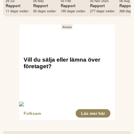
29 Jul
06 May
05 Feb
05 Nov 2025
06 Aug 2
Antal ägare Avanza
2,141 st
Rapport
Rapport
Rapport
Rapport
Rappor
11 dagar sedan
95 dagar sedan
185 dagar sedan
277 dagar sedan
368 daga
Antal ägare Nordnet
1,308 st