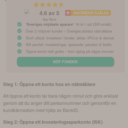
4.6
av 5
ANVÄNDER SJÄLVA
App Store
“
” 16 år i rad (SKI-enkät)
Sveriges nöjdaste sparare
Över 2 miljoner kunder – Sveriges största nätmäklare
Stort utbud: Investera i fonder, aktier, IPO:er & derivat
Allt samlat: Investeringar, sparande, pension & bolån
Öppna konto helt gratis – kom igång på några minuter
KÖP FONDEN
Steg 1: Öppna ett konto hos en nätmäklare
Att öppna ett konto tar bara någon minut och görs enklast
genom att du anger ditt personnummer och genomför en
kundkännedom med hjälp av BankID.
Steg 2: Öppna ett Investeringssparkonto (ISK)