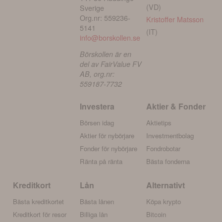
(VD)
Sverige
Org.nr: 559236-
Kristoffer Matsson
5141
(IT)
info@borskollen.se
Börskollen är en
del av FairValue FV
AB, org.nr:
559187-7732
Investera
Aktier & Fonder
Börsen idag
Aktietips
Aktier för nybörjare
Investmentbolag
Fonder för nybörjare
Fondrobotar
Ränta på ränta
Bästa fonderna
Kreditkort
Lån
Alternativt
Bästa kreditkortet
Bästa lånen
Köpa krypto
Kreditkort för resor
Billiga lån
Bitcoin