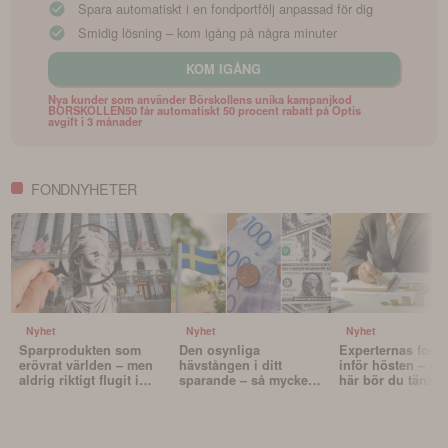
Spara automatiskt i en fondportfölj anpassad för dig
Smidig lösning – kom igång på några minuter
KOM IGÅNG
Nya kunder som använder Börskollens unika kampanjkod
BORSKOLLEN50 får automatiskt 50 procent rabatt på Optis
avgift i 3 månader
FONDNYHETER
Nyhet
Nyhet
Nyhet
Sparprodukten som
Den osynliga
Experternas fond
erövrat världen – men
hävstången i ditt
inför hösten – oc
aldrig riktigt flugit i
sparande – så mycket
här bör du tänka 
Sverige
påverkar valutan din
innan du väljer f
portfölj