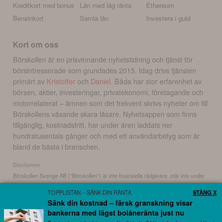
Kreditkort med bonus
Lån med låg ränta
Ethereum
Bensinkort
Samla lån
Investera i guld
Kort om oss
Börskollen är en prisvinnande nyhetstidning och tjänst för
börsintresserade som grundades 2015. Idag drivs tjänsten
primärt av
Kristoffer
och
Daniel
. Båda har stor erfarenhet av
börsen, aktier, investeringar, privatekonomi, företagande och
motorrelaterat – ämnen som det frekvent skrivs nyheter om till
Börskollens växande skara läsare. Nyhetsappen som finns
tillgänglig, kostnadsfritt, har under åren laddats ner
hundratusentals gånger och med ett användarbetyg som är
bland de bästa i branschen.
Disclaimer
Börskollen Sverige AB ("Börskollen") är inte finansiella rådgivare, står inte under
finansinspektionens tillsyn och ger inga råd till dig. Detta innebär att
TOPPLISTAN – SÄNK DIN RÄNTA
STÄNG X
investeringsbeslut baserade på information som direkt eller indirekt härrörande
Sänk din kostnad – färsk granskning visar
från Börskollen eller personer med koppling till Börskollen, alltid fattas
bankerna med lägst bolåneränta just nu
självständigt av investeraren. Börskollen frånsäger sig allt ansvar för eventuell