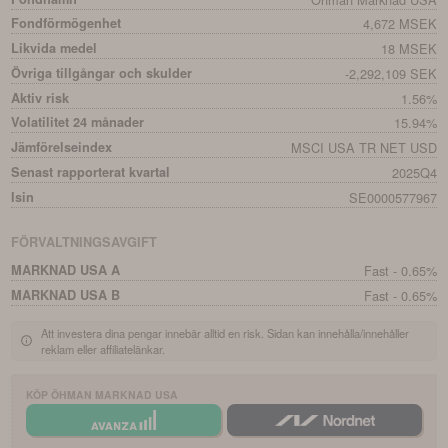
Fondförmögenhet
4,672 MSEK
Likvida medel
18 MSEK
Övriga tillgångar och skulder
-2,292,109 SEK
Aktiv risk
1.56%
Volatilitet 24 månader
15.94%
Jämförelseindex
MSCI USA TR NET USD
Senast rapporterat kvartal
2025Q4
Isin
SE0000577967
FÖRVALTNINGSAVGIFT
MARKNAD USA A
Fast - 0.65%
MARKNAD USA B
Fast - 0.65%
Att investera dina pengar innebär alltid en risk. Sidan kan innehålla/innehåller
reklam eller affiliatelänkar.
KÖP
ÖHMAN MARKNAD USA