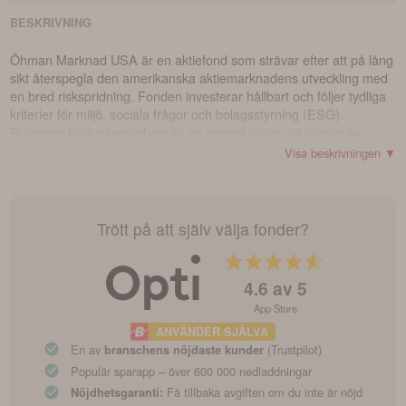
BESKRIVNING
Öhman Marknad USA är en aktiefond som strävar efter att på lång
sikt återspegla den amerikanska aktiemarknadens utveckling med
en bred riskspridning. Fonden investerar hållbart och följer tydliga
kriterier för miljö, sociala frågor och bolagsstyrning (ESG).
Bolagens hållbarhetsarbete är en central faktor vid urvalet av
investeringar. Fonden främjar miljö- och sociala egenskaper enligt
Visa beskrivningen ▼
artikel 8 i disclosureförordningen och klassificeras som en ljusgrön
fond. Fondens jämförelseindex är MSCI USA Index.
Trött på att själv välja fonder?
4.6
av 5
App Store
ANVÄNDER SJÄLVA
En av
(Trustpilot)
branschens nöjdaste kunder
Populär sparapp – över 600 000 nedladdningar
Få tillbaka avgiften om du inte är nöjd
Nöjdhetsgaranti: