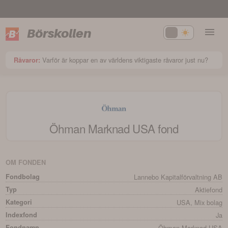
Börskollen
Varför är koppar en av världens viktigaste råvaror just nu?
Råvaror:
Öhman Marknad USA
fond
OM FONDEN
Fondbolag
Lannebo Kapitalförvaltning AB
Typ
Aktiefond
Kategori
USA, Mix bolag
Indexfond
Ja
Fondnamn
Öhman Marknad USA