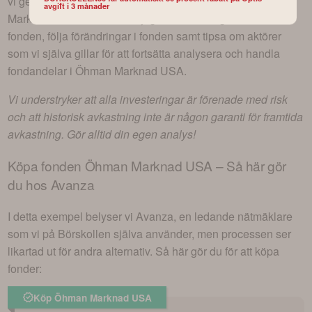
vi ge dig som är intresserad av att köpa fonden
Öhman
avgift i 3 månader
Marknad USA
en bättre möjlighet att lära dig mer om
fonden, följa förändringar i fonden samt tipsa om aktörer
som vi själva gillar för att fortsätta analysera och handla
fondandelar i
Öhman Marknad USA
.
Vi understryker att alla investeringar är förenade med risk
och att historisk avkastning inte är någon garanti för framtida
avkastning. Gör alltid din egen analys!
Köpa fonden
Öhman Marknad USA
– Så här gör
du hos Avanza
I detta exempel belyser vi Avanza, en ledande nätmäklare
som vi på Börskollen själva använder, men processen ser
likartad ut för andra alternativ. Så här gör du för att köpa
fonder:
Köp Öhman Marknad USA