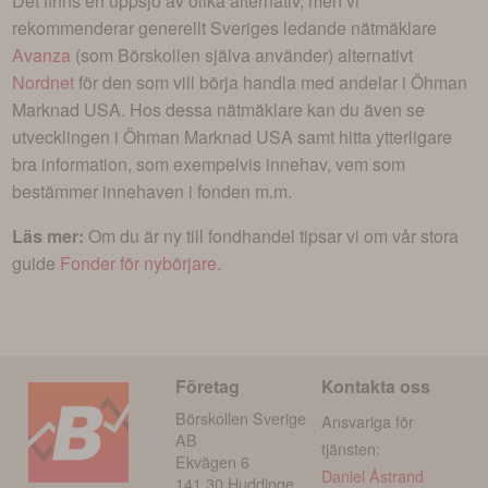
Det finns en uppsjö av olika alternativ, men vi
rekommenderar generellt Sveriges ledande nätmäklare
Avanza
(som Börskollen själva använder) alternativt
Nordnet
för den som vill börja handla med andelar i
Öhman
Marknad USA
. Hos dessa nätmäklare kan du även se
utvecklingen i
Öhman Marknad USA
samt hitta ytterligare
bra information, som exempelvis innehav, vem som
bestämmer innehaven i fonden m.m.
Läs mer:
Om du är ny till fondhandel tipsar vi om vår stora
guide
Fonder för nybörjare
.
Företag
Kontakta oss
Börskollen Sverige
Ansvariga för
AB
tjänsten:
Ekvägen 6
Daniel Åstrand
141 30 Huddinge