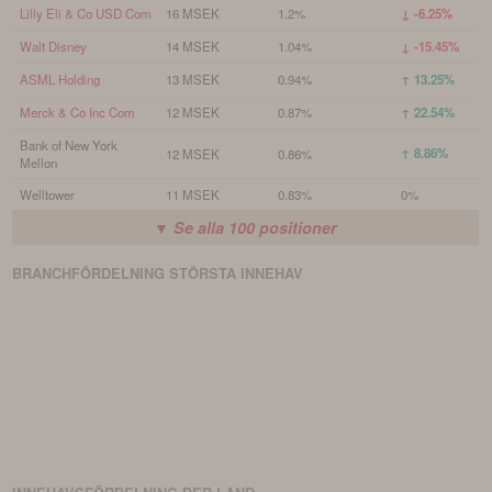
Lilly Eli & Co USD Com
16 MSEK
1.2%
↓ -6.25%
Walt Disney
14 MSEK
1.04%
↓ -15.45%
ASML Holding
13 MSEK
0.94%
↑ 13.25%
Merck & Co Inc Com
12 MSEK
0.87%
↑ 22.54%
Bank of New York
↑ 8.86%
12 MSEK
0.86%
Mellon
Welltower
11 MSEK
0.83%
0%
▼ Se alla
100
positioner
BRANCHFÖRDELNING
STÖRSTA
INNEHAV