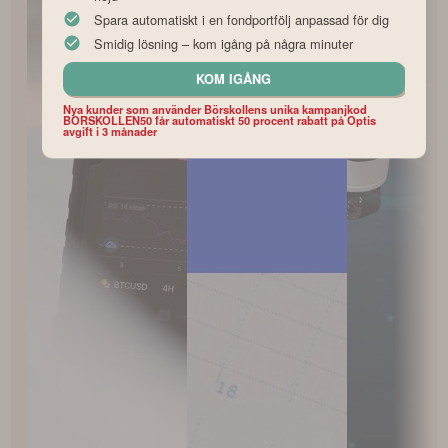
Spara automatiskt i en fondportfölj anpassad för dig
Smidig lösning – kom igång på några minuter
KOM IGÅNG
Nya kunder som använder Börskollens unika kampanjkod
BORSKOLLEN50 får automatiskt 50 procent rabatt på Optis
avgift i 3 månader