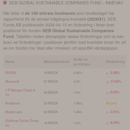
SEB GLOBAL SUSTAINABLE COMPANIES FUND – INNEHAV
Här listar vi
som fondbolaget har
de 100 största innehaven
rapporterat för de senast fullgångna kvartalet
.
SEB
(
2026Q1
)
Funds AB
publicerade
2026-04-15
en förändring i listan över
positioner för fonden
SEB Global Sustainable Companies
. Tabellen nedan återspeglar dessa förändringar och du kan
Fund
även se förändringar i positioner jämfört med kvartalet innan för att
se om fonden har ökat eller minskat i ett specifikt värdepapper.
Andel av
Namn
Marknadsvärde
Förändring
portföljen
NVIDIA
79 MSEK
5.82%
↓ -3.48%
Microsoft
57 MSEK
4.2%
↓ -17.65%
J P Morgan Chase &
↓ -0.52%
26 MSEK
1.9%
Co
Broadcom
23 MSEK
1.68%
Ny pos
Mastercard
20 MSEK
1.46%
↓ -3.31%
Goldman Sachs Group
↓ -8.40%
16 MSEK
1.2%
Inc