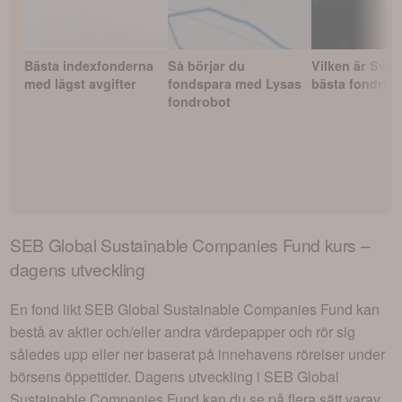
Bästa indexfonderna
Så börjar du
Vilken är Sver
med lägst avgifter
fondspara med Lysas
bästa fondrob
fondrobot
SEB Global Sustainable Companies Fund
kurs –
dagens utveckling
En fond likt
SEB Global Sustainable Companies Fund
kan
bestå av aktier och/eller andra värdepapper och rör sig
således upp eller ner baserat på innehavens rörelser under
börsens öppettider. Dagens utveckling i
SEB Global
Sustainable Companies Fund
kan du se på flera sätt varav