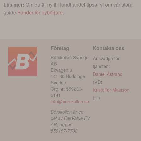
Läs mer:
Om du är ny till fondhandel tipsar vi om vår stora
guide
Fonder för nybörjare
.
Företag
Kontakta oss
Börskollen Sverige
Ansvariga för
AB
tjänsten:
Ekvägen 6
Daniel Åstrand
141 30 Huddinge
(VD)
Sverige
Org.nr: 559236-
Kristoffer Matsson
5141
(IT)
info@borskollen.se
Börskollen är en
del av FairValue FV
AB, org.nr:
559187-7732