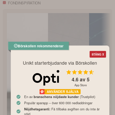
FONDINSPIRATION
Börskollen rekommenderar
STÄNG X
Unikt starterbjudande via Börskollen
4.6
av 5
App Store
ANVÄNDER SJÄLVA
En av
(Trustpilot)
branschens nöjdaste kunder
Populär sparapp – över 600 000 nedladdningar
Få tillbaka avgiften om du inte är
Nöjdhetsgaranti:
nöjd