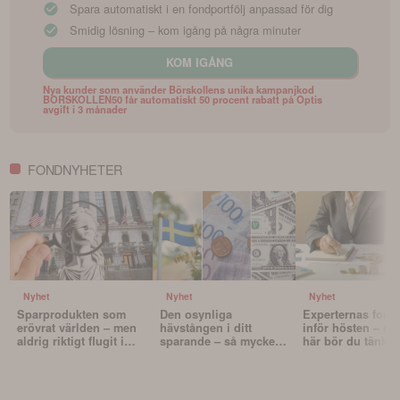
Spara automatiskt i en fondportfölj anpassad för dig
Smidig lösning – kom igång på några minuter
KOM IGÅNG
Nya kunder som använder Börskollens unika kampanjkod
BORSKOLLEN50 får automatiskt 50 procent rabatt på Optis
avgift i 3 månader
FONDNYHETER
Nyhet
Nyhet
Nyhet
Sparprodukten som
Den osynliga
Experternas fond
erövrat världen – men
hävstången i ditt
inför hösten – oc
aldrig riktigt flugit i
sparande – så mycket
här bör du tänka 
Sverige
påverkar valutan din
innan du väljer f
portfölj