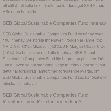
ett sätt är att kolla t.ex
här
eller på fondbolaget
SEB Funds
AB
s egen hemsida.
SEB Global Sustainable Companies Fund
innehav
SEB Global Sustainable Companies Fund
består av
över
100 innehav
. De största innehaven i fonden är (andel %):
NVIDIA (5.82%), Microsoft (4.2%), J P Morgan Chase & Co
(1.9%)
. Se hela listan med alla innehav i
SEB Global
Sustainable Companies Fund
lite högre upp på sidan. Där
kan du även se hur stor andel varje innehav utgör samt hur
detta har förändrats jämfört med föregående kvartal, om
SEB Global Sustainable Companies Fund
t.ex har ökat eller
minskat i innehavet.
SEB Global Sustainable Companies Fund
förvaltare – vem förvaltar fonden idag?