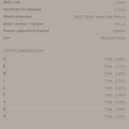
Aktiv risk
2.64%
Volatilitet 24 månader
13.04%
Jämförelseindex
MSCI World Index (Net Return)
Antal innehav i fonden
100+ st
Senast rapporterat kvartal
2026Q1
Isin
SE0022574349
FÖRVALTNINGSAVGIFT
H
Fast - 0.45%
E
Fast - 0.13%
B
Fast - 0.22%
I
Fast - 0.22%
C
Fast - 0.45%
F
Fast - 0.45%
A
Fast - 0.45%
D
Fast - 0.22%
G
Fast - 0.22%