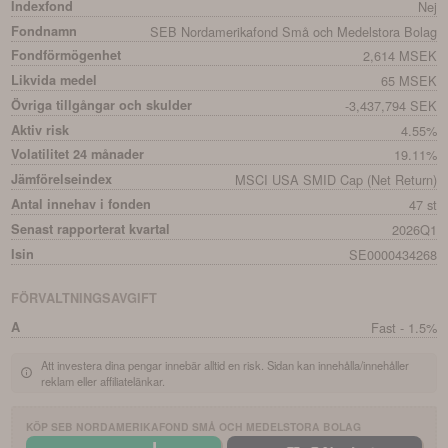
Indexfond
Nej
Fondnamn
SEB Nordamerikafond Små och Medelstora Bolag
Fondförmögenhet
2,614 MSEK
Likvida medel
65 MSEK
Övriga tillgångar och skulder
-3,437,794 SEK
Aktiv risk
4.55%
Volatilitet 24 månader
19.11%
Jämförelseindex
MSCI USA SMID Cap (Net Return)
Antal innehav i fonden
47 st
Senast rapporterat kvartal
2026Q1
Isin
SE0000434268
FÖRVALTNINGSAVGIFT
A
Fast - 1.5%
Att investera dina pengar innebär alltid en risk. Sidan kan innehålla/innehåller
reklam eller affiliatelänkar.
KÖP
SEB NORDAMERIKAFOND SMÅ OCH MEDELSTORA BOLAG