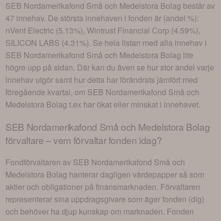
SEB Nordamerikafond Små och Medelstora Bolag
består av
47 innehav
. De största innehaven i fonden är (andel %):
nVent Electric (5.13%), Wintrust Financial Corp (4.59%),
SILICON LABS (4.31%)
. Se hela listan med alla innehav i
SEB Nordamerikafond Små och Medelstora Bolag
lite
högre upp på sidan. Där kan du även se hur stor andel varje
innehav utgör samt hur detta har förändrats jämfört med
föregående kvartal, om
SEB Nordamerikafond Små och
Medelstora Bolag
t.ex har ökat eller minskat i innehavet.
SEB Nordamerikafond Små och Medelstora Bolag
förvaltare – vem förvaltar fonden idag?
Fondförvaltaren av
SEB Nordamerikafond Små och
Medelstora Bolag
hanterar dagligen värdepapper så som
aktier och obligationer på finansmarknaden. Förvaltaren
representerar sina uppdragsgivare som äger fonden (dig)
och behöver ha djup kunskap om marknaden. Fonden