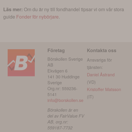
Läs mer:
Om du är ny till fondhandel tipsar vi om vår stora
guide
Fonder för nybörjare
.
Företag
Kontakta oss
Börskollen Sverige
Ansvariga för
AB
tjänsten:
Ekvägen 6
Daniel Åstrand
141 30 Huddinge
(VD)
Sverige
Org.nr: 559236-
Kristoffer Matsson
5141
(IT)
info@borskollen.se
Börskollen är en
del av FairValue FV
AB, org.nr:
559187-7732