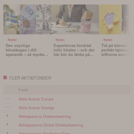
Nyhet
Nyhet
Nyhet
Den osynliga
Experternas fondråd
Tid på börsen slå
hävstången i ditt
inför hösten – och det
perfekt tajming – 
sparande – så mycket
här bör du tänka på
siffrorna som bev
påverkar valutan din
innan du väljer fonder
det
portfölj
FLER AKTIEFONDER
Fond
Aktie-Ansvar Europa
Aktie-Ansvar Sverige
Aktiespararna Direktavkastning
Aktiespararna Global Direktavkastning
Aktiespararna Småbolag Edge