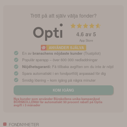
Trött på att själv välja fonder?
4.6
av 5
App Store
ANVÄNDER SJÄLVA
En av
(Trustpilot)
branschens nöjdaste kunder
Populär sparapp – över 600 000 nedladdningar
Få tillbaka avgiften om du inte är nöjd
Nöjdhetsgaranti:
Spara automatiskt i en fondportfölj anpassad för dig
Smidig lösning – kom igång på några minuter
KOM IGÅNG
Nya kunder som använder Börskollens unika kampanjkod
BORSKOLLEN50 får automatiskt 50 procent rabatt på Optis
avgift i 3 månader
FONDNYHETER