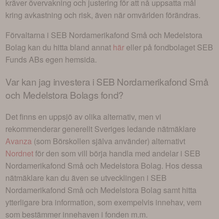
kräver övervakning och justering för att nå uppsatta mål
kring avkastning och risk, även när omvärlden förändras.
Förvaltarna i
SEB Nordamerikafond Små och Medelstora
Bolag
kan du hitta bland annat
här
eller på fondbolaget
SEB
Funds AB
s egen hemsida.
Var kan jag investera i
SEB Nordamerikafond Små
och Medelstora Bolags fond
?
Det finns en uppsjö av olika alternativ, men vi
rekommenderar generellt Sveriges ledande nätmäklare
Avanza
(som Börskollen själva använder) alternativt
Nordnet
för den som vill börja handla med andelar i
SEB
Nordamerikafond Små och Medelstora Bolag
. Hos dessa
nätmäklare kan du även se utvecklingen i
SEB
Nordamerikafond Små och Medelstora Bolag
samt hitta
ytterligare bra information, som exempelvis innehav, vem
som bestämmer innehaven i fonden m.m.