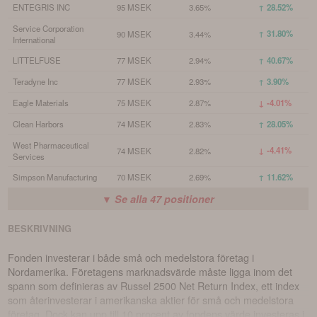
ENTEGRIS INC
95 MSEK
3.65%
↑ 28.52%
Service Corporation
↑ 31.80%
90 MSEK
3.44%
International
LITTELFUSE
77 MSEK
2.94%
↑ 40.67%
Teradyne Inc
77 MSEK
2.93%
↑ 3.90%
Eagle Materials
75 MSEK
2.87%
↓ -4.01%
Clean Harbors
74 MSEK
2.83%
↑ 28.05%
West Pharmaceutical
↓ -4.41%
74 MSEK
2.82%
Services
Simpson Manufacturing
70 MSEK
2.69%
↑ 11.62%
▼ Se alla
47
positioner
BESKRIVNING
Fonden investerar i både små och medelstora företag i
Nordamerika. Företagens marknadsvärde måste ligga inom det
spann som definieras av Russel 2500 Net Return Index, ett index
som återinvesterar i amerikanska aktier för små och medelstora
företag. Dock kan upp till 10 procent av fondens värde investeras i