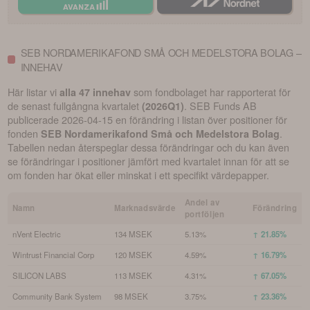
SEB NORDAMERIKAFOND SMÅ OCH MEDELSTORA BOLAG –
INNEHAV
Här listar vi
som fondbolaget har rapporterat för
alla 47 innehav
de senast fullgångna kvartalet
.
SEB Funds AB
(
2026Q1
)
publicerade
2026-04-15
en förändring i listan över positioner för
fonden
.
SEB Nordamerikafond Små och Medelstora Bolag
Tabellen nedan återspeglar dessa förändringar och du kan även
se förändringar i positioner jämfört med kvartalet innan för att se
om fonden har ökat eller minskat i ett specifikt värdepapper.
Andel av
Namn
Marknadsvärde
Förändring
portföljen
nVent Electric
134 MSEK
5.13%
↑ 21.85%
Wintrust Financial Corp
120 MSEK
4.59%
↑ 16.79%
SILICON LABS
113 MSEK
4.31%
↑ 67.05%
Community Bank System
98 MSEK
3.75%
↑ 23.36%