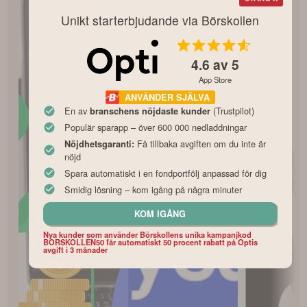
Unikt starterbjudande via Börskollen
4.6
av 5
App Store
ANVÄNDER SJÄLVA
En av
(Trustpilot)
branschens nöjdaste kunder
Populär sparapp – över 600 000 nedladdningar
Få tillbaka avgiften om du inte är
Nöjdhetsgaranti:
nöjd
Spara automatiskt i en fondportfölj anpassad för dig
Smidig lösning – kom igång på några minuter
KOM IGÅNG
Nya kunder som använder Börskollens unika kampanjkod
BORSKOLLEN50 får automatiskt 50 procent rabatt på Optis
avgift i 3 månader