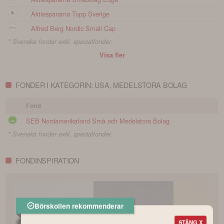
Aktiespararna Topp Sverige
Alfred Berg Nordic Small Cap
* Svenska fonder exkl. specialfonder.
Visa fler
FONDER I KATEGORIN: USA, MEDELSTORA BOLAG
Fond
SEB Nordamerikafond Små och Medelstora Bolag
* Svenska fonder exkl. specialfonder.
FONDINSPIRATION
Börskollen rekommenderar
STÄNG X