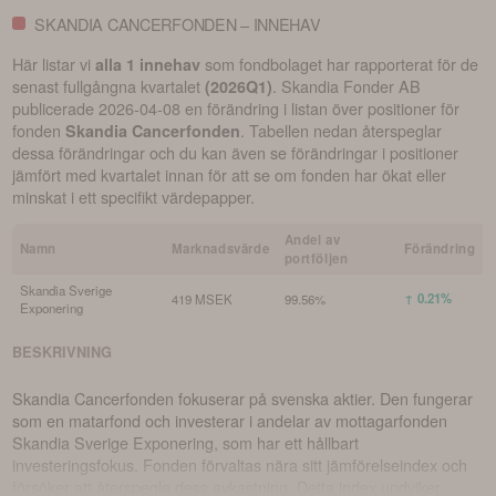
SKANDIA CANCERFONDEN – INNEHAV
Här listar vi
som fondbolaget har rapporterat för de
alla 1 innehav
senast fullgångna kvartalet
.
Skandia Fonder AB
(
2026Q1
)
publicerade
2026-04-08
en förändring i listan över positioner för
fonden
. Tabellen nedan återspeglar
Skandia Cancerfonden
dessa förändringar och du kan även se förändringar i positioner
jämfört med kvartalet innan för att se om fonden har ökat eller
minskat i ett specifikt värdepapper.
Andel av
Namn
Marknadsvärde
Förändring
portföljen
Skandia Sverige
↑ 0.21%
419 MSEK
99.56%
Exponering
BESKRIVNING
Skandia Cancerfonden fokuserar på svenska aktier. Den fungerar
som en matarfond och investerar i andelar av mottagarfonden
Skandia Sverige Exponering, som har ett hållbart
investeringsfokus. Fonden förvaltas nära sitt jämförelseindex och
försöker att återspegla dess avkastning. Detta index undviker