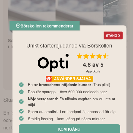
Börskollen rekommenderar
STÄNG X
Så börjar du investera
Fonderna med bäst
Avanza Zero –
Unikt starterbjudande via Börskollen
i fonder som nybörjare
avkastning
indexfonden?
4.6
av 5
App Store
ANVÄNDER SJÄLVA
En av
(Trustpilot)
branschens nöjdaste kunder
Populär sparapp – över 600 000 nedladdningar
Skandia Cancerfonden
kurs – dagens utveckling
Få tillbaka avgiften om du inte är
Nöjdhetsgaranti:
nöjd
Spara automatiskt i en fondportfölj anpassad för dig
En fond likt
Skandia Cancerfonden
kan bestå av aktier
Smidig lösning – kom igång på några minuter
och/eller andra värdepapper och rör sig således upp eller
ner baserat på innehavens rörelser under börsens
KOM IGÅNG