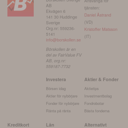
Ansvariga för
AB
tjänsten:
Ekvägen 6
Daniel Åstrand
141 30 Huddinge
(VD)
Sverige
Org.nr: 559236-
Kristoffer Matsson
5141
(IT)
info@borskollen.se
Börskollen är en
del av FairValue FV
AB, org.nr:
559187-7732
Investera
Aktier & Fonder
Börsen idag
Aktietips
Aktier för nybörjare
Investmentbolag
Fonder för nybörjare
Fondrobotar
Ränta på ränta
Bästa fonderna
Kreditkort
Lån
Alternativt