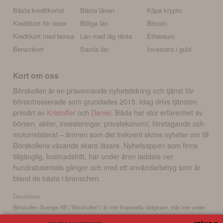
Bästa kreditkortet
Bästa lånen
Köpa krypto
Kreditkort för resor
Billiga lån
Bitcoin
Kreditkort med bonus
Lån med låg ränta
Ethereum
Bensinkort
Samla lån
Investera i guld
Kort om oss
Börskollen är en prisvinnande nyhetstidning och tjänst för
börsintresserade som grundades 2015. Idag drivs tjänsten
primärt av
Kristoffer
och
Daniel
. Båda har stor erfarenhet av
börsen, aktier, investeringar, privatekonomi, företagande och
motorrelaterat – ämnen som det frekvent skrivs nyheter om till
Börskollens växande skara läsare. Nyhetsappen som finns
tillgänglig, kostnadsfritt, har under åren laddats ner
hundratusentals gånger och med ett användarbetyg som är
bland de bästa i branschen.
Disclaimer
Börskollen Sverige AB ("Börskollen") är inte finansiella rådgivare, står inte under
finansinspektionens tillsyn och ger inga råd till dig. Detta innebär att