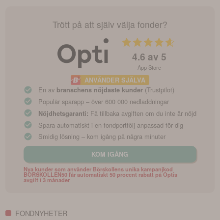
Trött på att själv välja fonder?
4.6
av 5
App Store
ANVÄNDER SJÄLVA
En av
(Trustpilot)
branschens nöjdaste kunder
Populär sparapp – över 600 000 nedladdningar
Få tillbaka avgiften om du inte är nöjd
Nöjdhetsgaranti:
Spara automatiskt i en fondportfölj anpassad för dig
Smidig lösning – kom igång på några minuter
KOM IGÅNG
Nya kunder som använder Börskollens unika kampanjkod
BORSKOLLEN50 får automatiskt 50 procent rabatt på Optis
avgift i 3 månader
FONDNYHETER