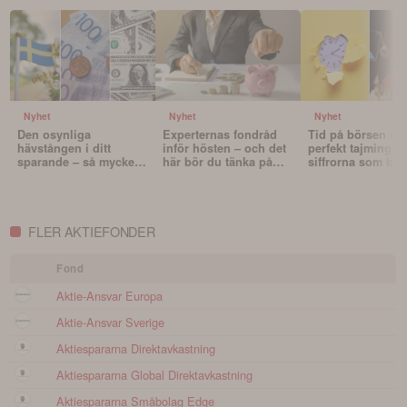
Nyhet
Nyhet
Nyhet
Den osynliga
Experternas fondråd
Tid på börsen slå
hävstången i ditt
inför hösten – och det
perfekt tajming – 
sparande – så mycket
här bör du tänka på
siffrorna som bev
påverkar valutan din
innan du väljer fonder
det
portfölj
FLER AKTIEFONDER
Fond
Aktie-Ansvar Europa
Aktie-Ansvar Sverige
Aktiespararna Direktavkastning
Aktiespararna Global Direktavkastning
Aktiespararna Småbolag Edge