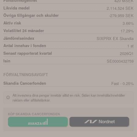
Fondförmögenhet
420 MSEK
Likvida medel
2,114,524 SEK
Övriga tillgångar och skulder
-279,959 SEK
Aktiv risk
3.66%
Volatilitet 24 månader
17.29%
Jämförelseindex
SIXPRX EX Skandia
Antal innehav i fonden
1 st
Senast rapporterat kvartal
2026Q1
Isin
SE0000432759
FÖRVALTNINGSAVGIFT
Skandia Cancerfonden
Fast - 0.25%
Att investera dina pengar innebär alltid en risk. Sidan kan innehålla/innehåller
reklam eller affiliatelänkar.
KÖP
SKANDIA CANCERFONDEN