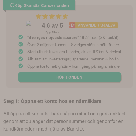
Köp Skandia Cancerfonden
4.6
av 5
ANVÄNDER SJÄLVA
App Store
“
” 16 år i rad (SKI-enkät)
Sveriges nöjdaste sparare
Över 2 miljoner kunder – Sveriges största nätmäklare
Stort utbud: Investera i fonder, aktier, IPO:er & derivat
Allt samlat: Investeringar, sparande, pension & bolån
Öppna konto helt gratis – kom igång på några minuter
KÖP FONDEN
Steg 1: Öppna ett konto hos en nätmäklare
Att öppna ett konto tar bara någon minut och görs enklast
genom att du anger ditt personnummer och genomför en
kundkännedom med hjälp av BankID.