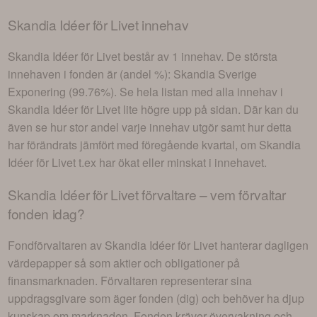
Skandia Idéer för Livet
innehav
Skandia Idéer för Livet
består av
1 innehav
. De största
innehaven i fonden är (andel %):
Skandia Sverige
Exponering (99.76%)
. Se hela listan med alla innehav i
Skandia Idéer för Livet
lite högre upp på sidan. Där kan du
även se hur stor andel varje innehav utgör samt hur detta
har förändrats jämfört med föregående kvartal, om
Skandia
Idéer för Livet
t.ex har ökat eller minskat i innehavet.
Skandia Idéer för Livet
förvaltare – vem förvaltar
fonden idag?
Fondförvaltaren av
Skandia Idéer för Livet
hanterar dagligen
värdepapper så som aktier och obligationer på
finansmarknaden. Förvaltaren representerar sina
uppdragsgivare som äger fonden (dig) och behöver ha djup
kunskap om marknaden. Fonden kräver övervakning och