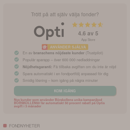
Trött på att själv välja fonder?
4.6
av 5
App Store
ANVÄNDER SJÄLVA
En av
(Trustpilot)
branschens nöjdaste kunder
Populär sparapp – över 600 000 nedladdningar
Få tillbaka avgiften om du inte är nöjd
Nöjdhetsgaranti:
Spara automatiskt i en fondportfölj anpassad för dig
Smidig lösning – kom igång på några minuter
KOM IGÅNG
Nya kunder som använder Börskollens unika kampanjkod
BORSKOLLEN50 får automatiskt 50 procent rabatt på Optis
avgift i 3 månader
FONDNYHETER