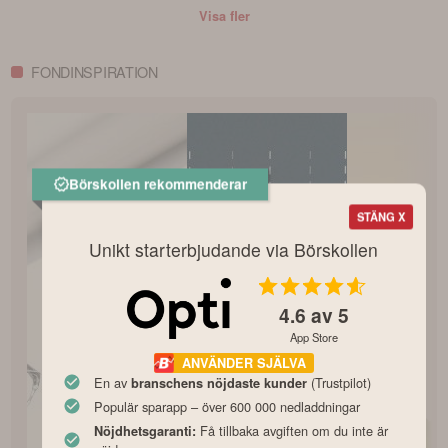
Visa fler
FONDINSPIRATION
Börskollen rekommenderar
STÄNG X
Unikt starterbjudande via Börskollen
4.6
av 5
App Store
ANVÄNDER SJÄLVA
En av
(Trustpilot)
branschens nöjdaste kunder
Populär sparapp – över 600 000 nedladdningar
Få tillbaka avgiften om du inte är
Nöjdhetsgaranti: