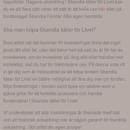
öppettider. Dagens utveckling i
Skandia Idéer för Livet
kan
du se på flera sätt varav ett sätt är att kolla t.ex
här
eller på
fondbolaget
Skandia Fonder AB
s egen hemsida.
Ska man köpa
Skandia Idéer för Livet
?
Som alltid när det kommer till investeringar finns det inget
givet rätt eller fel, utan det beror helt på vad du är för typ av
investerare, om du investerar på lång sikt eller handlar mer
kortsiktigt, vad du har för risktolerans osv. På denna sida vill
vi ge dig som är intresserad av att köpa fonden
Skandia
Idéer för Livet
en bättre möjlighet att lära dig mer om fonden,
följa förändringar i fonden samt tipsa om aktörer som vi
själva gillar för att fortsätta analysera och handla
fondandelar i
Skandia Idéer för Livet
.
Vi understryker att alla investeringar är förenade med risk
och att historisk avkastning inte är någon garanti för framtida
avkastning. Gör alltid din egen analys!