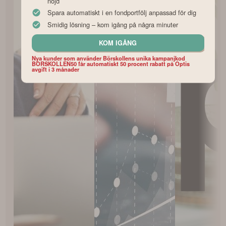
nöjd
Spara automatiskt i en fondportfölj anpassad för dig
Smidig lösning – kom igång på några minuter
KOM IGÅNG
Nya kunder som använder Börskollens unika kampanjkod
BORSKOLLEN50 får automatiskt 50 procent rabatt på Optis
avgift i 3 månader