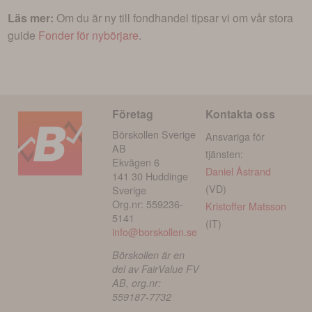
Läs mer:
Om du är ny till fondhandel tipsar vi om vår stora
guide
Fonder för nybörjare
.
Företag
Kontakta oss
Börskollen Sverige
Ansvariga för
AB
tjänsten:
Ekvägen 6
Daniel Åstrand
141 30 Huddinge
(VD)
Sverige
Org.nr: 559236-
Kristoffer Matsson
5141
(IT)
info@borskollen.se
Börskollen är en
del av FairValue FV
AB, org.nr:
559187-7732