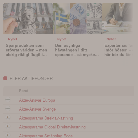
Nyhet
Nyhet
Nyhet
Sparprodukten som
Den osynliga
Experternas fond
erövrat världen – men
hävstången i ditt
inför hösten – oc
aldrig riktigt flugit i
sparande – så mycket
här bör du tänka 
Sverige
påverkar valutan din
innan du väljer f
portfölj
FLER AKTIEFONDER
Fond
Aktie-Ansvar Europa
Aktie-Ansvar Sverige
Aktiespararna Direktavkastning
Aktiespararna Global Direktavkastning
Aktiespararna Småbolag Edge