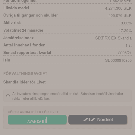
Fondförmögenhet
1,642 MSEK
Likvida medel
4,274,306 SEK
Övriga tillgångar och skulder
-405,076 SEK
Aktiv risk
3.66%
Volatilitet 24 månader
17.29%
Jämförelseindex
SIXPRX EX Skandia
Antal innehav i fonden
1 st
Senast rapporterat kvartal
2026Q1
Isin
SE0000810855
FÖRVALTNINGSAVGIFT
Skandia Idéer för Livet
Att investera dina pengar innebär alltid en risk. Sidan kan innehålla/innehåller
reklam eller affiliatelänkar.
KÖP
SKANDIA IDÉER FÖR LIVET