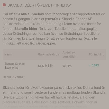
SKANDIA IDÉER FÖR LIVET – INNEHAV
Här listar vi
som fondbolaget har rapporterat för de
alla 1 innehav
senast fullgångna kvartalet
.
Skandia Fonder AB
(
2026Q1
)
publicerade
2026-04-08
en förändring i listan över positioner för
fonden
. Tabellen nedan återspeglar
Skandia Idéer för Livet
dessa förändringar och du kan även se förändringar i positioner
jämfört med kvartalet innan för att se om fonden har ökat eller
minskat i ett specifikt värdepapper.
Andel av
Namn
Marknadsvärde
Förändring
portföljen
Skandia Sverige
↑ 0.68%
1,639 MSEK
99.76%
Exponering
BESKRIVNING
Skandia Idéer för Livet fokuserar på svenska aktier. Denna fond är
en matarfond som investerar i andelar av mottagarfonden Skandia
Sverige Exponering, vilken har ett hållbarhetsfokus. Fonden
placerar i svenska aktier inom olika sektorer. Förvaltningen är
indexnära och försöker efterlikna avkastningen från ett