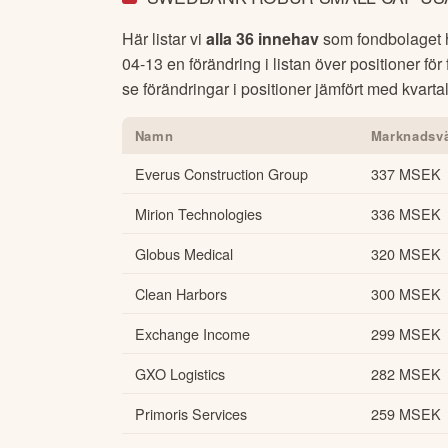
Här listar vi
alla 36 innehav
som fondbolaget ha
04-13
en förändring i listan över positioner fö
se förändringar i positioner jämfört med kvartal
Namn
Marknadsv
Everus Construction Group
337 MSEK
Mirion Technologies
336 MSEK
Globus Medical
320 MSEK
Clean Harbors
300 MSEK
Exchange Income
299 MSEK
GXO Logistics
282 MSEK
Primoris Services
259 MSEK