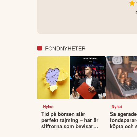
FONDNYHETER
Nyhet
Nyhet
Tid på börsen slår
Så agerade
perfekt tajming – här är
fondsparare
siffrorna som bevisar
köpta och 
det
fonderna