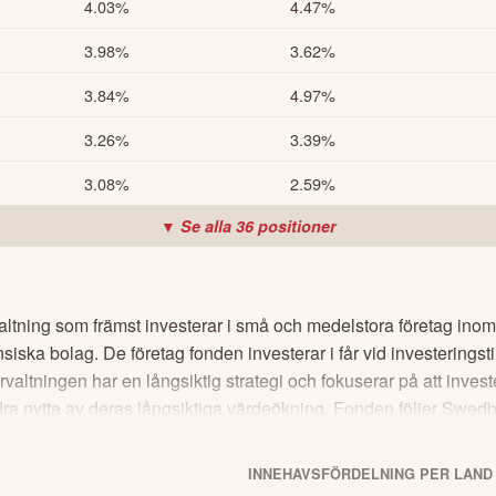
4.03%
4.47%
3.98%
3.62%
3.84%
4.97%
3.26%
3.39%
3.08%
2.59%
▼ Se alla
36
positioner
altning som främst investerar i små och medelstora företag ino
siska bolag. De företag fonden investerar i får vid investeringstil
rvaltningen har en långsiktig strategi och fokuserar på att inves
ra nytta av deras långsiktiga värdeökning. Fonden följer Swedba
r enligt Utökad nivå. Mer information finns i fondens Informati
del av fondens investeringsstrategi. Fonden är lämplig för dig so
INNEHAVSFÖRDELNING PER LAND