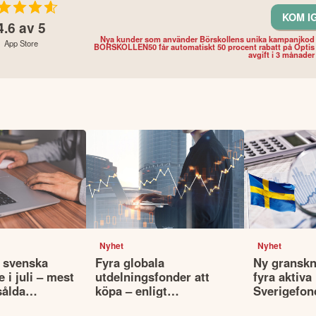
KOM I
4.6
av 5
Nya kunder som använder Börskollens unika kampanjkod
App Store
BORSKOLLEN50 får automatiskt 50 procent rabatt på Optis
avgift i 3 månader
Nyhet
Nyhet
 svenska
Fyra globala
Ny granskn
 i juli – mest
utdelningsfonder att
fyra aktiva
sålda
köpa – enligt
Sverigefon
Morningstar
underprest