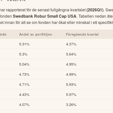
r rapporterat för de senast fullgångna kvartalet
(
2026Q1
)
.
Swe
r fonden
Swedbank Robur Small Cap USA
. Tabellen nedan åt
et innan för att se om fonden har ökat eller minskat i ett specifi
ärde
Andel av portföljen
Föregående kvartal
5.31%
4.37%
5.3%
5.64%
5.04%
4.95%
4.73%
4.99%
4.71%
5.93%
4.43%
5.97%
4.07%
3.26%