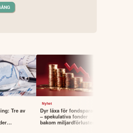
GÅNG
Nyhet
Nyhet
ing: Tre av
Dyr läxa för fondsparare
Experten: 
– spekulativa fonder
att analyse
der
bakom miljardförluster
erar index