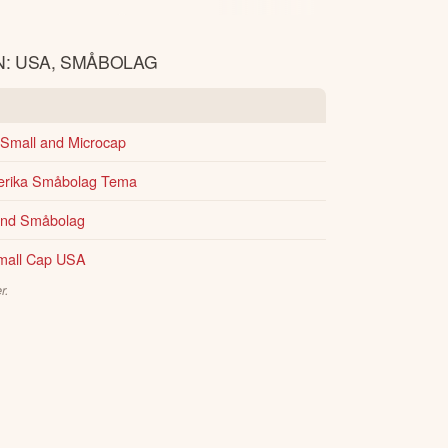
N: USA, SMÅBOLAG
Small and Microcap
erika Småbolag Tema
ond Småbolag
mall Cap USA
r.