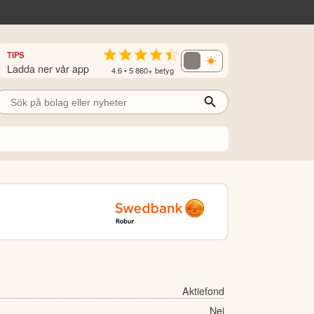
TIPS
Ladda ner vår app
4.6 • 5 860+ betyg
Aktiefond
Nej