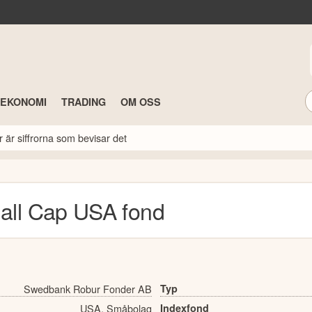
TEKONOMI
TRADING
OM OSS
r är siffrorna som bevisar det
all Cap USA
fond
Swedbank Robur Fonder AB
Typ
USA, Småbolag
Indexfond