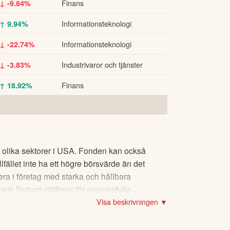
Finans
↓ -9.84%
Informationsteknologi
↑ 9.94%
Informationsteknologi
↓ -22.74%
Industrivaror och tjänster
↓ -3.83%
Finans
↑ 18.92%
m olika sektorer i USA. Fonden kan också
lfället inte ha ett högre börsvärde än det
tera i företag med starka och hållbara
nk Roburs riktlinjer för ansvarsfulla
Visa beskrivningen ▼
onsbroschyr och på swedbankrobur.se.
m vill investera i mindre, växande företag,