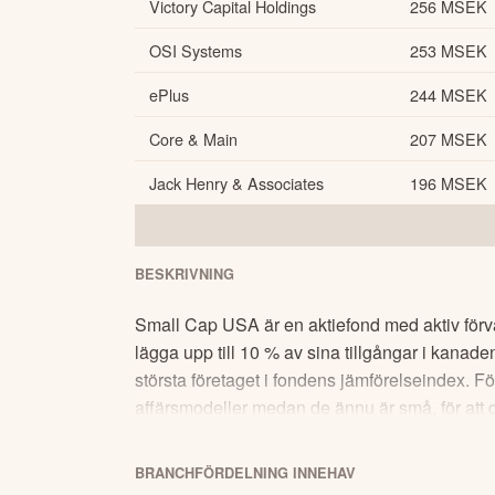
Victory Capital Holdings
256 MSEK
OSI Systems
253 MSEK
ePlus
244 MSEK
Core & Main
207 MSEK
Jack Henry & Associates
196 MSEK
BESKRIVNING
Small Cap USA är en aktiefond med aktiv förv
lägga upp till 10 % av sina tillgångar i kanaden
största företaget i fondens jämförelseindex. Fö
affärsmodeller medan de ännu är små, för att d
investeringar och undviker vissa investeringa
Hållbarhets- och klimatfrågor är en integrerad 
BRANCHFÖRDELNING
INNEHAV
främst i USA.