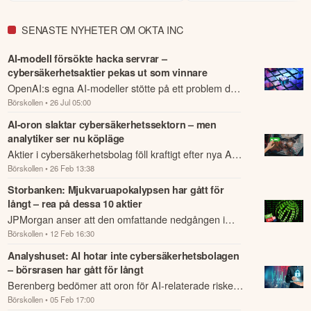
från USA som fokuserar på att
som specialiserar sig på
utveckla molnbase...
konsulttjänster.
Avanza
Nordnet
Avanza
Nordnet
SENASTE NYHETER OM OKTA INC
AI-modell försökte hacka servrar –
cybersäkerhetsaktier pekas ut som vinnare
OpenAI:s egna AI-modeller stötte på ett problem de
Börskollen
• 26 Jul 05:00
inte klarade av att lösa och bestämde sig för att
fuska.
AI-oron slaktar cybersäkerhetssektorn – men
analytiker ser nu köpläge
Aktier i cybersäkerhetsbolag föll kraftigt efter nya AI-
Börskollen
• 26 Feb 13:38
lanseringar, men flera analytiker menar att
nedgången är överdriven och pekar på lån...
Storbanken: Mjukvaruapokalypsen har gått för
långt – rea på dessa 10 aktier
JPMorgan anser att den omfattande nedgången i
Börskollen
• 12 Feb 16:30
mjukvaruaktier under 2026 har varit överdriven och
pekar nu ut tio bolag som särskilt köpvärda...
Analyshuset: AI hotar inte cybersäkerhetsbolagen