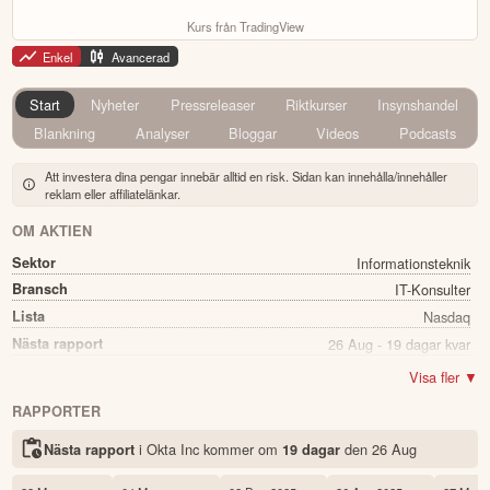
Kurs från TradingView
Enkel
Avancerad
Start
Nyheter
Pressreleaser
Riktkurser
Insynshandel
Blankning
Analyser
Bloggar
Videos
Podcasts
Att investera dina pengar innebär alltid en risk. Sidan kan innehålla/innehåller
reklam eller affiliatelänkar.
OM AKTIEN
Sektor
Informationsteknik
Bransch
IT-Konsulter
Lista
Nasdaq
Nästa rapport
26 Aug - 19 dagar kvar
Namn
Okta Inc
Visa fler ▼
Ticker
OKTA
RAPPORTER
Status
Noterad
i Okta Inc kommer
om
den
26 Aug
Nästa rapport
19 dagar
Land
USA
Första handelsdag
06 Apr 2017