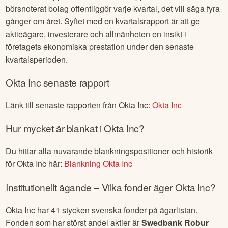
Det är altså
19
dagar
kvar till nästa rapport i
Okta Inc
.
En kvartalsrapport är en finansiell rapport som ett
börsnoterat bolag offentliggör varje kvartal, det vill säga fyra
gånger om året. Syftet med en kvartalsrapport är att ge
aktieägare, investerare och allmänheten en insikt i
företagets ekonomiska prestation under den senaste
kvartalsperioden.
Okta Inc
senaste rapport
Länk till senaste rapporten från
Okta Inc
:
Okta Inc
Hur mycket är blankat i
Okta Inc
?
Du hittar alla nuvarande blankningspositioner och historik
för
Okta Inc
här:
Blankning
Okta Inc
Institutionellt ägande – Vilka fonder äger
Okta Inc
?