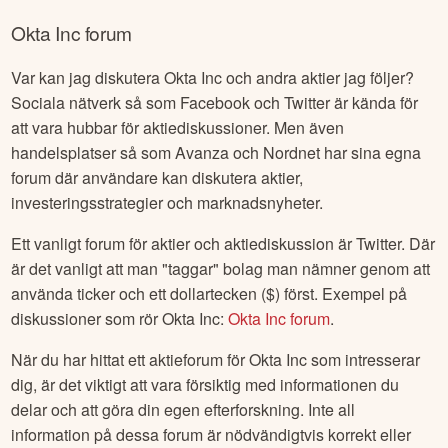
bolag i samma branch,
IT-Konsulter
. Några av de mest
populära bolagen är
Salesforce.com
från
USA
,
eWork
från
Sverige
och
Proact IT
från
Sverige
Okta Inc
forum
Var kan jag diskutera
Okta Inc
och andra aktier jag följer?
Sociala nätverk så som Facebook och Twitter är kända för
att vara hubbar för aktiediskussioner. Men även
handelsplatser så som Avanza och Nordnet har sina egna
forum där användare kan diskutera aktier,
investeringsstrategier och marknadsnyheter.
Ett vanligt forum för aktier och aktiediskussion är Twitter. Där
är det vanligt att man "taggar" bolag man nämner genom att
använda ticker och ett dollartecken ($) först. Exempel på
diskussioner som rör
Okta Inc
:
Okta Inc
forum
.
När du har hittat ett aktieforum för
Okta Inc
som intresserar