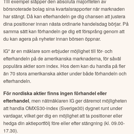
En av de största fördelarna med att handla i för- och
efterhandeln är att du kan agera snabbt på ny information.
Till exempel släpper den absoluta majoriteten av
börsnoterade bolag sina kvartalsrapporter när marknaden
har stängt. Då kan efterhandeln ge dig chansen att justera
dina positioner innan nästa ordinarie handelsdag börjar. På
samma sätt kan förhandeln ge dig ett försprång genom att
du kan agera på nyheter innan börsen öppnar.
IG* är en mäklare som erbjuder möjlighet till för- och
efterhandeln på de amerikanska marknaderna, för såväl
populära aktier som index. Hos dem kan du handla på fler
än 70 stora amerikanska aktier under både förhandeln och
efterhandeln.
För nordiska aktier finns ingen förhandel eller
efterhandel
, men nätmäklaren IG ger däremot möjligheten
att handla OMXS30-index (Sverige30) dygnet runt under