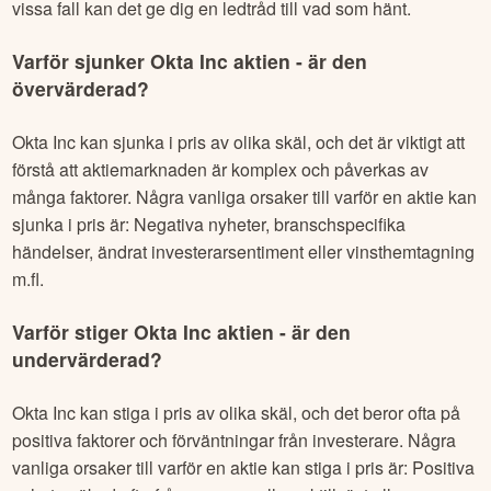
nyheter. Även om nyheter och händelser ofta har en
påverkan på en akties pris, finns det flera faktorer och
komplexiteter som kan påverka aktiemarknaden. Men i
vissa fall kan det ge dig en ledtråd till vad som hänt.
Varför sjunker
Okta Inc
aktien - är den
övervärderad?
Okta Inc
kan sjunka i pris av olika skäl, och det är viktigt att
förstå att aktiemarknaden är komplex och påverkas av
många faktorer. Några vanliga orsaker till varför en aktie kan
sjunka i pris är: Negativa nyheter, branschspecifika
händelser, ändrat investerarsentiment eller vinsthemtagning
m.fl.
Varför stiger
Okta Inc
aktien - är den
undervärderad?
Okta Inc
kan stiga i pris av olika skäl, och det beror ofta på