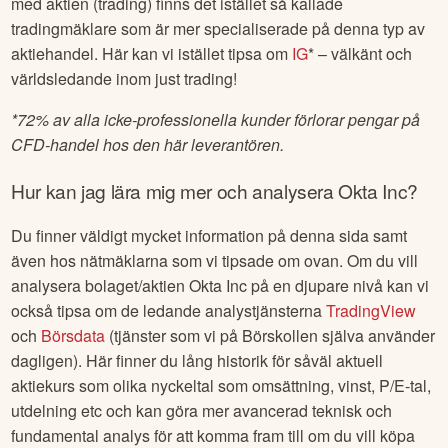
guide
Aktier för nybörjare
.
Om du istället är intresserad av att börja handla mer aktivt
med aktien (trading) finns det istället så kallade
tradingmäklare som är mer specialiserade på denna typ av
aktiehandel. Här kan vi istället tipsa om
IG
* – välkänt och
världsledande inom just trading!
*
72% av alla icke-professionella kunder förlorar pengar på
CFD-handel hos den här leverantören.
Hur kan jag lära mig mer och analysera
Okta Inc
?
Du finner väldigt mycket information på denna sida samt
även hos nätmäklarna som vi tipsade om ovan. Om du vill
analysera bolaget/aktien
Okta Inc
på en djupare nivå kan vi
också tipsa om de ledande analystjänsterna
TradingView
och
Börsdata
(tjänster som vi på Börskollen själva använder
dagligen). Här finner du lång historik för såväl aktuell