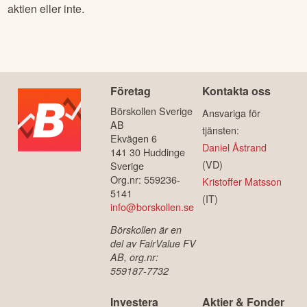
aktiekurs som olika nyckeltal som omsättning, vinst, P/E-tal,
utdelning etc och kan göra mer avancerad teknisk och
fundamental analys för att komma fram till om du vill köpa
aktien eller inte.
Företag
Kontakta oss
Börskollen Sverige
Ansvariga för
AB
tjänsten:
Ekvägen 6
Daniel Åstrand
141 30 Huddinge
(VD)
Sverige
Org.nr: 559236-
Kristoffer Matsson
5141
(IT)
info@borskollen.se
Börskollen är en
del av FairValue FV
AB, org.nr: