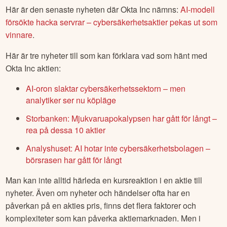
Vad har hänt med
Okta Inc
aktien?
Här är den senaste nyheten där
Okta Inc
nämns:
AI-modell
försökte hacka servrar – cybersäkerhetsaktier pekas ut som
vinnare
.
Här är tre nyheter till som kan förklara vad som hänt med
Okta Inc
aktien:
AI-oron slaktar cybersäkerhetssektorn – men
analytiker ser nu köpläge
Storbanken: Mjukvaruapokalypsen har gått för långt –
rea på dessa 10 aktier
Analyshuset: AI hotar inte cybersäkerhetsbolagen –
börsrasen har gått för långt
Man kan inte alltid härleda en kursreaktion i en aktie till