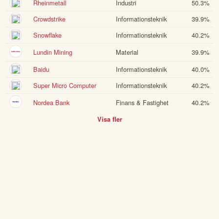
Aktie
Sektor
Andel
Saab
Industri
50.4
%
Rheinmetall
Industri
50.3
%
Crowdstrike
Informationsteknik
39.9
%
Snowflake
Informationsteknik
40.2
%
Lundin Mining
Material
39.9
%
Baidu
Informationsteknik
40.0
%
Super Micro Computer
Informationsteknik
40.2
%
Nordea Bank
Finans & Fastighet
40.2
%
Visa fler