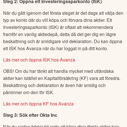
genom att du anger ditt personnummer och genomför en
kundkännedom med hjälp av BankID.
Steg 2: Öppna ett Investeringssparkonto (ISK)
När du gått igenom det första steget är det dags att välja den
typ av konto där du vill köpa och förvara dina aktier. Ett
Investeringssparkonto (ISK) är oftast att rekommendera
framför en vanlig aktiedepå, detta då det ger dig en lägre
beskattning och är smidigare vid deklaration. Du kan öppna
ett ISK hos Avanza när du har loggat in på ditt konto.
Läs mer och öppna ISK hos Avanza
OBS! Om du har tänkt att handla mycket med utländska
aktier kan istället en Kapitalförsäkring (KF) vara att föredra.
Beskattning och deklaration är även här smidig och
påminner om den för ISK.
Läs mer och öppna KF hos Avanza