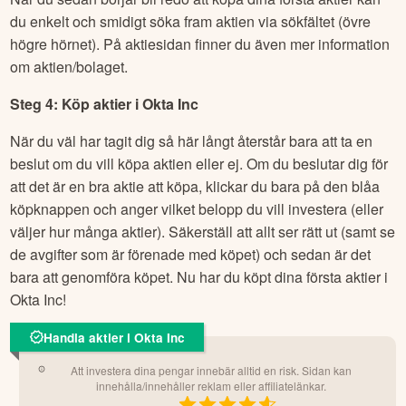
Steg 3: Sök efter
Okta Inc
När du sedan börjar bli redo att köpa dina första aktier kan
du enkelt och smidigt söka fram aktien via sökfältet (övre
högre hörnet). På aktiesidan finner du även mer information
om aktien/bolaget.
Steg 4: Köp aktier i
Okta Inc
När du väl har tagit dig så här långt återstår bara att ta en
beslut om du vill köpa aktien eller ej. Om du beslutar dig för
att det är en bra aktie att köpa, klickar du bara på den blåa
köpknappen och anger vilket belopp du vill investera (eller
väljer hur många aktier). Säkerställ att allt ser rätt ut (samt se
de avgifter som är förenade med köpet) och sedan är det
bara att genomföra köpet. Nu har du köpt dina första aktier i
Okta Inc
!
Handla aktier i Okta Inc