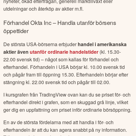
positiva faktorer och förväntningar från investerare. Några
vanliga orsaker till varför en aktie kan stiga i pris är: Positiva
nyheter, ökad efterfrågan, generell marktillväxt eller
utdelningar och återköp av aktier m.fl.
Förhandel
Okta Inc
– Handla utanför börsens
öppettider
De största USA-börserna erbjuder
handel i amerikanska
aktier även
utanför ordinarie handelstider
(kl. 15.30-
22.00 svensk tid) – något som kallas för förhandel och
efterhandel. Förhandeln i USA börjar kl. 10.00 svensk tid
och pågår fram till öppning 15.30. Efterhandeln börjar efter
stängning kl. 22.00 svensk tid och pågår till 02.00.
I kursgrafen från TradingView ovan kan du se priset för- och
efterhandel direkt i grafen, som en skuggad grå linje, vilket
ger dig en uppfattning om priset inför ordinarie börsöppning.