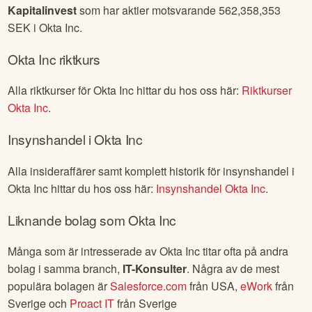
Okta Inc
har
41
stycken svenska fonder på ägarlistan.
Fonden som har störst andel aktier är
Swedbank Robur
Kapitalinvest
som har aktier motsvarande
562,358,353
SEK i
Okta Inc
.
Okta Inc
riktkurs
Alla riktkurser för
Okta Inc
hittar du hos oss här:
Riktkurser
Okta Inc
.
Insynshandel i
Okta Inc
Alla insideraffärer samt komplett historik för insynshandel i
Okta Inc
hittar du hos oss här:
Insynshandel
Okta Inc
.
Liknande bolag som
Okta Inc
Många som är intresserade av
Okta Inc
titar ofta på andra