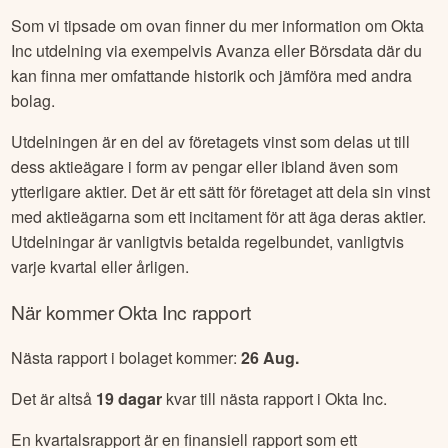
avkastning. Gör alltid din egen analys!
Har
Okta Inc
utdelning och direktavkastning?
Som vi tipsade om ovan finner du mer information om
Okta
Inc
utdelning via exempelvis Avanza eller Börsdata där du
kan finna mer omfattande historik och jämföra med andra
bolag.
Utdelningen är en del av företagets vinst som delas ut till
dess aktieägare i form av pengar eller ibland även som
ytterligare aktier. Det är ett sätt för företaget att dela sin vinst
med aktieägarna som ett incitament för att äga deras aktier.
Utdelningar är vanligtvis betalda regelbundet, vanligtvis
varje kvartal eller årligen.
När kommer
Okta Inc
rapport
Nästa rapport i bolaget kommer:
26 Aug
.