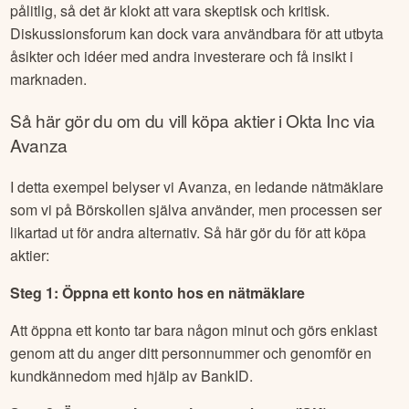
dig, är det viktigt att vara försiktig med informationen du
delar och att göra din egen efterforskning. Inte all
information på dessa forum är nödvändigtvis korrekt eller
pålitlig, så det är klokt att vara skeptisk och kritisk.
Diskussionsforum kan dock vara användbara för att utbyta
åsikter och idéer med andra investerare och få insikt i
marknaden.
Så här gör du om du vill köpa aktier i
Okta Inc
via
Avanza
I detta exempel belyser vi Avanza, en ledande nätmäklare
som vi på Börskollen själva använder, men processen ser
likartad ut för andra alternativ. Så här gör du för att köpa
aktier:
Steg 1: Öppna ett konto hos en nätmäklare
Att öppna ett konto tar bara någon minut och görs enklast