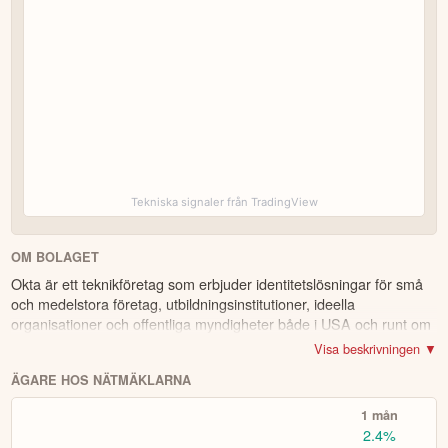
öppna kontot och fullfölj sedan resterande
Fyll i ansökan.
del av registreringsprocessen genom att besvara frågorna.
Verifiera ditt konto via sms-kod samt ladda
Bli godkänd.
upp fotokopia på ID och dokument för att verifiera identitet
och adress.
Du kan göra insättningar med de flesta
Sätt in pengar.
betal- och kreditkorten, via banköverföring (välj Trustly) och
PayPal.
Skapa bevakningslistor för
Bekanta dig med plattformen.
de tillgångar du vill följa, kika in andra investerarprofiler för
CopyTrading
eller
Smart Portfolios
för automatiska
investeringar.
Tekniska signaler från TradingView
Välj bland 7 000 instrument, såväl lokala
Börja handla.
aktier som globala. Sök fram det instrument du vill handla
(t.ex Volvo-aktien eller Bitcoin), om du vill köpa (gå lång)
OM BOLAGET
eller sälja (blanka/gå kort) samt ev. önskad hävstång och ta
Okta är ett teknikföretag som erbjuder identitetslösningar för små
sen önskad position.
och medelstora företag, utbildningsinstitutioner, ideella
i plattformen och på hemsidan finns mycket
organisationer och offentliga myndigheter både i USA och runt om
Fördjupa dig
information för att utvecklas, däribland utbildningskurser via
i världen. Företaget tillhandahåller en plattform med olika
Visa beskrivningen ▼
eToro Academy, nyheter, smidiga verktyg och ett av
produkter för att hantera och skydda identiteter. Bland annat