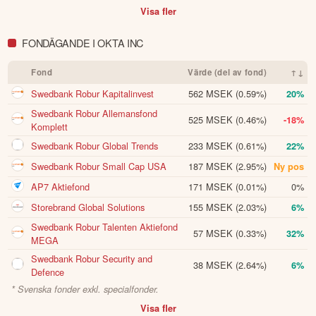
– börsrasen har gått för långt
Berenberg bedömer att oron för AI-relaterade risker
Börskollen
• 05 Feb 17:00
inom cybersäkerhet är överdriven.
Visa fler
FONDÄGANDE I OKTA INC
Fond
Värde (del av fond)
↑↓
Swedbank Robur Kapitalinvest
562 MSEK
(0.59%)
20%
Swedbank Robur Allemansfond
525 MSEK
(0.46%)
-18%
Komplett
Swedbank Robur Global Trends
233 MSEK
(0.61%)
22%
Swedbank Robur Small Cap USA
187 MSEK
(2.95%)
Ny pos
AP7 Aktiefond
171 MSEK
(0.01%)
0%
Storebrand Global Solutions
155 MSEK
(2.03%)
6%
Swedbank Robur Talenten Aktiefond
57 MSEK
(0.33%)
32%
MEGA
Swedbank Robur Security and
38 MSEK
(2.64%)
6%