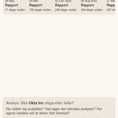
28 May
04 Mar
02 Dec 2025
26 Aug 2025
27 May 
Antal ägare Avanza
527 st
Rapport
Rapport
Rapport
Rapport
Rappor
71 dagar sedan
156 dagar sedan
248 dagar sedan
346 dagar sedan
437 dag
Antal ägare Nordnet
530 st