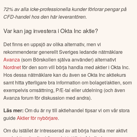
vardagar, vilket ger dig en möjlighet att ta positioner eller
hedga din aktieportfölj före eller efter stängning (kl. 09.00-
17.30).
72% av alla icke-professionella kunder förlorar pengar på
CFD-handel hos den här leverantören.
Var kan jag investera i
Okta Inc
aktie?
Det finns en uppsjö av olika alternativ, men vi
rekommenderar generellt Sveriges ledande nätmäklare
Avanza
(som Börskollen själva använder) alternativt
Nordnet
för den som vill börja handla med aktier i
Okta Inc
.
Hos dessa nätmäklare kan du även se
Okta Inc
aktiekurs
samt hitta ytterligare bra information om bolaget/aktien, som
exempelvis omsättning, P/E-tal eller utdelning (och även
Avanza forum för diskussion med andra).
Läs mer:
Om du är ny till aktiehandel tipsar vi om vår stora