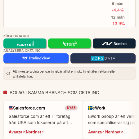
världens största sociala investerarforum.
ÄGARE HOS NÄTMÄKLARNA
erbjuder de ett molnbaserat system som lagrar och säkrar
användar-, applikations- och enhetsprofiler för organisationer.
1 mån
ÖPPNA KONTO
2.4%
KOPIERA TOPPINVESTERARE
6 mån
-4.4%
eToro är en investeringsplattform för flera tillgångsslag. Värdet på
12 mån
dina investeringar kan gå upp eller ner. Du riskerar ditt kapital.
-13.9%
KÖPA OKTA INC
ANALYSERA OKTA INC
Att investera dina pengar innebär alltid en risk. Innehåller reklam eller
affiliatelänkar.
BOLAG I SAMMA BRANSCH SOM OKTA INC
Salesforce.com
eWork
NYSE
Salesforce.com är ett IT-företag
Ework Group är en verks