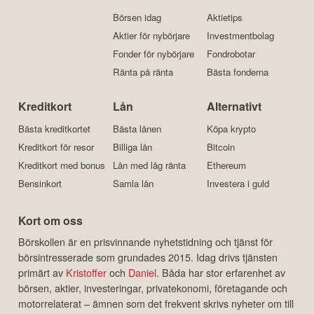
559187-7732
Investera
Aktier & Fonder
Börsen idag
Aktietips
Aktier för nybörjare
Investmentbolag
Fonder för nybörjare
Fondrobotar
Ränta på ränta
Bästa fonderna
Kreditkort
Lån
Alternativt
Bästa kreditkortet
Bästa lånen
Köpa krypto
Kreditkort för resor
Billiga lån
Bitcoin
Kreditkort med bonus
Lån med låg ränta
Ethereum
Bensinkort
Samla lån
Investera i guld
Kort om oss
Börskollen är en prisvinnande nyhetstidning och tjänst för
börsintresserade som grundades 2015. Idag drivs tjänsten