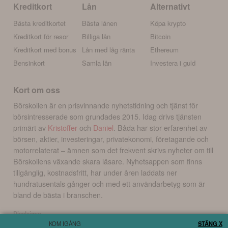
Kreditkort
Lån
Alternativt
Bästa kreditkortet
Bästa lånen
Köpa krypto
Kreditkort för resor
Billiga lån
Bitcoin
Kreditkort med bonus
Lån med låg ränta
Ethereum
Bensinkort
Samla lån
Investera i guld
Kort om oss
Börskollen är en prisvinnande nyhetstidning och tjänst för
börsintresserade som grundades 2015. Idag drivs tjänsten
primärt av
Kristoffer
och
Daniel
. Båda har stor erfarenhet av
börsen, aktier, investeringar, privatekonomi, företagande och
motorrelaterat – ämnen som det frekvent skrivs nyheter om till
Börskollens växande skara läsare. Nyhetsappen som finns
tillgänglig, kostnadsfritt, har under åren laddats ner
hundratusentals gånger och med ett användarbetyg som är
bland de bästa i branschen.
Disclaimer
KOM IGÅNG
STÄNG X
Börskollen Sverige AB ("Börskollen") är inte finansiella rådgivare, står inte under