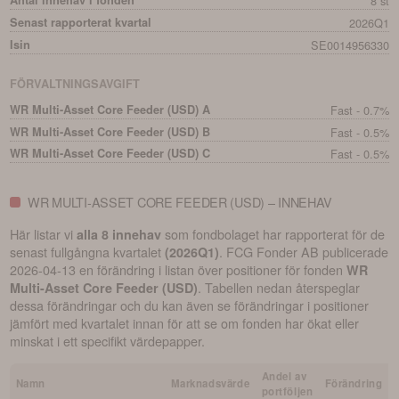
Antal innehav i fonden
8 st
Senast rapporterat kvartal
2026Q1
Isin
SE0014956330
FÖRVALTNINGSAVGIFT
WR Multi-Asset Core Feeder (USD) A
Fast - 0.7%
WR Multi-Asset Core Feeder (USD) B
Fast - 0.5%
WR Multi-Asset Core Feeder (USD) C
Fast - 0.5%
WR MULTI-ASSET CORE FEEDER (USD) – INNEHAV
Här listar vi
som fondbolaget har rapporterat för de
alla 8 innehav
senast fullgångna kvartalet
.
FCG Fonder AB
publicerade
(
2026Q1
)
2026-04-13
en förändring i listan över positioner för fonden
WR
. Tabellen nedan återspeglar
Multi-Asset Core Feeder (USD)
dessa förändringar och du kan även se förändringar i positioner
jämfört med kvartalet innan för att se om fonden har ökat eller
minskat i ett specifikt värdepapper.
Andel av
Namn
Marknadsvärde
Förändring
portföljen