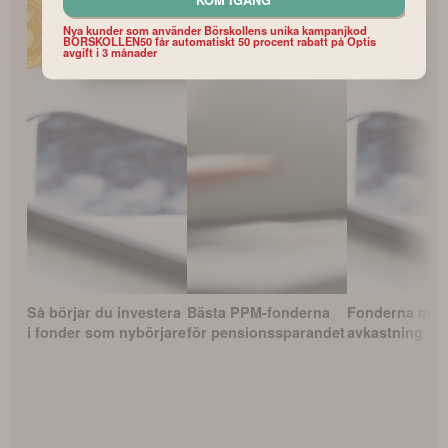
KOM IGÅNG
Nya kunder som använder Börskollens unika kampanjkod
BORSKOLLEN50 får automatiskt 50 procent rabatt på Optis
avgift i 3 månader
Så börjar du investera
Bästa PPM-fonderna
Fonderna med
i fonder som nybörjare
för pensionssparandet
avkastning