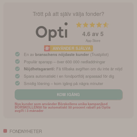
Trött på att själv välja fonder?
4.6
av 5
App Store
ANVÄNDER SJÄLVA
En av
(Trustpilot)
branschens nöjdaste kunder
Populär sparapp – över 600 000 nedladdningar
Få tillbaka avgiften om du inte är nöjd
Nöjdhetsgaranti:
Spara automatiskt i en fondportfölj anpassad för dig
Smidig lösning – kom igång på några minuter
KOM IGÅNG
Nya kunder som använder Börskollens unika kampanjkod
BORSKOLLEN50 får automatiskt 50 procent rabatt på Optis
avgift i 3 månader
FONDNYHETER