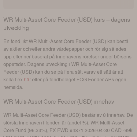
WR Multi-Asset Core Feeder (USD)
kurs – dagens
utveckling
En fond likt
WR Multi-Asset Core Feeder (USD)
kan bestå
av aktier och/eller andra värdepapper och rör sig således
upp eller ner baserat på innehavens rörelser under börsens
öppettider. Dagens utveckling i
WR Multi-Asset Core
Feeder (USD)
kan du se på flera sätt varav ett sätt är att
kolla t.ex
här
eller på fondbolaget
FCG Fonder AB
s egen
hemsida.
WR Multi-Asset Core Feeder (USD)
innehav
WR Multi-Asset Core Feeder (USD)
består av
8 innehav
. De
största innehaven i fonden är (andel %):
WR Multi-Asset
Core Fund (96.33%), FX FWD #4871 2026-04-30 CAD -99k