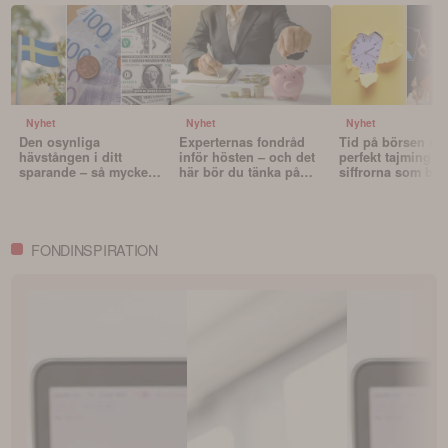
Nyhet
Nyhet
Nyhet
Den osynliga
Experternas fondråd
Tid på börsen slå
hävstången i ditt
inför hösten – och det
perfekt tajming – 
sparande – så mycket
här bör du tänka på
siffrorna som bev
påverkar valutan din
innan du väljer fonder
det
portfölj
FONDINSPIRATION