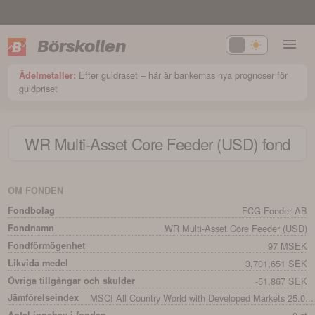
Börskollen
Efter guldraset – här är bankernas nya prognoser för
Ädelmetaller:
guldpriset
WR Multi-Asset Core Feeder (USD)
fond
OM FONDEN
Fondbolag
FCG Fonder AB
Fondnamn
WR Multi-Asset Core Feeder (USD)
Fondförmögenhet
97 MSEK
Likvida medel
3,701,651 SEK
Övriga tillgångar och skulder
-51,867 SEK
Jämförelseindex
MSCI All Country World with Developed Markets 25.0...