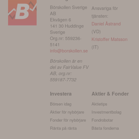
Börskollen Sverige
Ansvariga för
AB
tjänsten:
Ekvägen 6
Daniel Åstrand
141 30 Huddinge
(VD)
Sverige
Org.nr: 559236-
Kristoffer Matsson
5141
(IT)
info@borskollen.se
Börskollen är en
del av FairValue FV
AB, org.nr:
559187-7732
Investera
Aktier & Fonder
Börsen idag
Aktietips
Aktier för nybörjare
Investmentbolag
Fonder för nybörjare
Fondrobotar
Ränta på ränta
Bästa fonderna