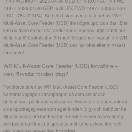
\ FX FWD #4871 2026-04-30 USD +71k (0.01%), FX FWD
#4877 2026-04-30 GBP -57k \ FX FWD #4877 2026-04-30
USD +75k (0.01%)
. Se hela listan med alla innehav i
WR
Multi-Asset Core Feeder (USD)
lite högre upp på sidan. Där
kan du även se hur stor andel varje innehav utgör samt hur
detta har förändrats jämfört med föregående kvartal, om
WR
Multi-Asset Core Feeder (USD)
t.ex har ökat eller minskat i
innehavet.
WR Multi-Asset Core Feeder (USD)
förvaltare –
vem förvaltar fonden idag?
Fondförvaltaren av
WR Multi-Asset Core Feeder (USD)
hanterar dagligen värdepapper så som aktier och
obligationer på finansmarknaden. Förvaltaren representerar
sina uppdragsgivare som äger fonden (dig) och behöver ha
djup kunskap om marknaden. Fonden kräver övervakning
och justering för att nå uppsatta mål kring avkastning och
risk, även när omvärlden förändras.