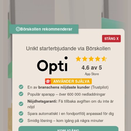
Börskollen rekommenderar
STÄNG X
Unikt starterbjudande via Börskollen
4.6
av 5
App Store
ANVÄNDER SJÄLVA
En av
(Trustpilot)
branschens nöjdaste kunder
Populär sparapp – över 600 000 nedladdningar
Få tillbaka avgiften om du inte är
Nöjdhetsgaranti:
nöjd
Spara automatiskt i en fondportfölj anpassad för dig
Smidig lösning – kom igång på några minuter