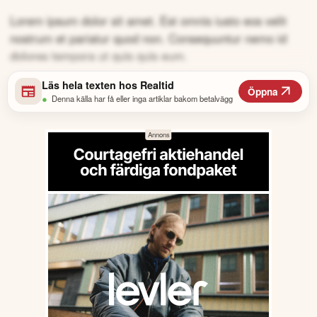
Lorem ipsum dolor sit amet. Est omnis iusto eos velit
nostrum et pariatur quod non. Consequuntur nemo id
dolores tempora ut quis quis eum.
Läs hela texten hos
Realtid
Öppna
•
Denna källa har få eller inga artiklar bakom betalvägg