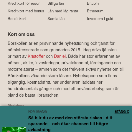
Kreditkort för resor
Billiga lån
Bitcoin
Kreditkort med bonus
Lån med låg ränta
Ethereum
Bensinkort
Samla lån
Investera i guld
Kort om oss
Börskollen är en prisvinnande nyhetstidning och tjänst för
börsintresserade som grundades 2015. Idag drivs tjänsten
primärt av
Kristoffer
och
Daniel
. Båda har stor erfarenhet av
börsen, aktier, investeringar, privatekonomi, företagande och
motorrelaterat – ämnen som det frekvent skrivs nyheter om till
Börskollens växande skara läsare. Nyhetsappen som finns
tillgänglig, kostnadsfritt, har under åren laddats ner
hundratusentals gånger och med ett användarbetyg som är
bland de bästa i branschen.
Disclaimer
KOM IGÅNG
STÄNG X
Börskollen Sverige AB ("Börskollen") är inte finansiella rådgivare, står inte under
Så blir du av med den största risken i ditt
finansinspektionens tillsyn och ger inga råd till dig. Detta innebär att
sparande – och ökar chansen till högre
investeringsbeslut baserade på information som direkt eller indirekt härrörande
avkastning
från Börskollen eller personer med koppling till Börskollen, alltid fattas