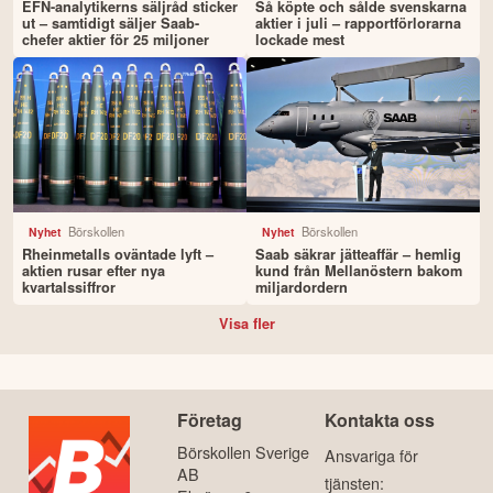
EFN-analytikerns säljråd sticker
Så köpte och sålde svenskarna
ut – samtidigt säljer Saab-
aktier i juli – rapportförlorarna
chefer aktier för 25 miljoner
lockade mest
Börskollen
Börskollen
Nyhet
Nyhet
Rheinmetalls oväntade lyft –
Saab säkrar jätteaffär – hemlig
aktien rusar efter nya
kund från Mellanöstern bakom
kvartalssiffror
miljardordern
Visa fler
Företag
Kontakta oss
Börskollen Sverige
Ansvariga för
AB
tjänsten: