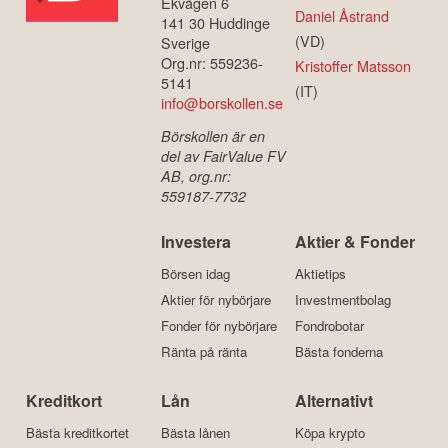
Ekvägen 6
Daniel Åstrand
141 30 Huddinge
(VD)
Sverige
Org.nr: 559236-
Kristoffer Matsson
5141
(IT)
info@borskollen.se
Börskollen är en
del av FairValue FV
AB, org.nr:
559187-7732
Investera
Aktier & Fonder
Börsen idag
Aktietips
Aktier för nybörjare
Investmentbolag
Fonder för nybörjare
Fondrobotar
Ränta på ränta
Bästa fonderna
Kreditkort
Lån
Alternativt
Bästa kreditkortet
Bästa lånen
Köpa krypto