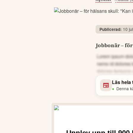
10 ju
Publicerad:
Jobbonär – för
Lorem ipsum dolor
nemo id dolores 
dolores tempora 
Läs hela
•
Denna käl