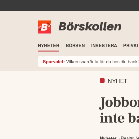
Börskollen
NYHETER
BÖRSEN
INVESTERA
PRIVA
Vilken sparränta får du hos din ban
Sparvalet:
NYHET
Jobbon
inte b
Realtid (
Nyheter