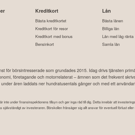
er
Kreditkort
Lån
Bästa kreditkortet
Bästa lånen
Kreditkort för resor
Billiga lån
Kreditkort med bonus
Lån med låg ränta
Bensinkort
Samla lån
änst för börsintresserade som grundades 2015. Idag drivs tjänsten prim
ekonomi, företagande och motorrelaterat – ämnen som det frekvent skriv
har under åren laddats ner hundratusentals gånger och med ett använda
år inte under finansinspektionens tillsyn och ger inga råd till dig. Detta innebär att investeri
attas självständigt av investeraren. Börskollen frånsäger sig allt ansvar för eventuell förlust