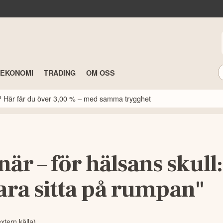
TEKONOMI
TRADING
OM OSS
k? Här får du över 3,00 % – med samma trygghet
är – för hälsans skull
ara sitta på rumpan"
extern källa)