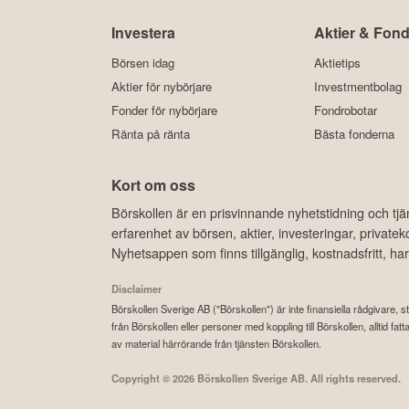
Investera
Aktier & Fond
Börsen idag
Aktietips
Aktier för nybörjare
Investmentbolag
Fonder för nybörjare
Fondrobotar
Ränta på ränta
Bästa fonderna
Kort om oss
Börskollen är en prisvinnande nyhetstidning och tj
erfarenhet av börsen, aktier, investeringar, privat
Nyhetsappen som finns tillgänglig, kostnadsfritt, 
Disclaimer
Börskollen Sverige AB ("Börskollen") är inte finansiella rådgivare, st
från Börskollen eller personer med koppling till Börskollen, alltid f
av material härrörande från tjänsten Börskollen.
Copyright ©
2026
Börskollen Sverige AB. All rights reserved.