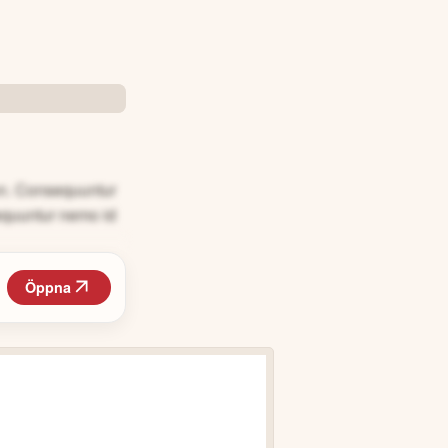
non. Consequuntur
equuntur nemo id
Öppna