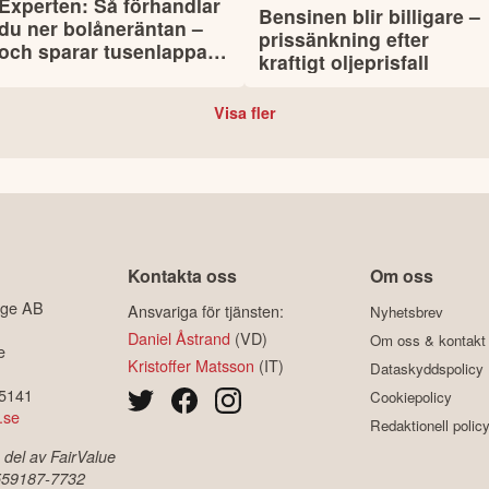
Experten: Så förhandlar
Bensinen blir billigare –
du ner bolåneräntan –
prissänkning efter
och sparar tusenlappar
kraftigt oljeprisfall
varje år
Visa fler
Kontakta oss
Om oss
ige AB
Ansvariga för tjänsten:
Nyhetsbrev
Daniel Åstrand
(VD)
Om oss & kontakt
e
Kristoffer Matsson
(IT)
Dataskyddspolicy
-5141
Cookiepolicy
.se
Redaktionell polic
 del av FairValue
 559187-7732