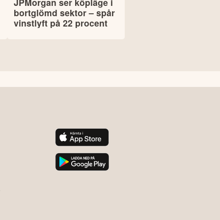
JPMorgan ser köpläge i
bortglömd sektor – spår
vinstlyft på 22 procent
y