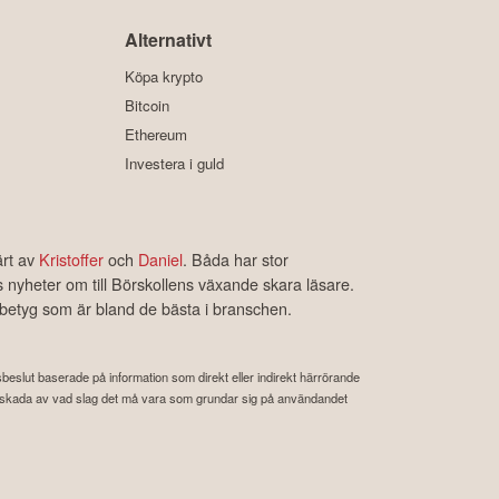
Alternativt
Köpa krypto
Bitcoin
Ethereum
Investera i guld
ärt av
Kristoffer
och
Daniel
. Båda har stor
s nyheter om till Börskollens växande skara läsare.
rbetyg som är bland de bästa i branschen.
ngsbeslut baserade på information som direkt eller indirekt härrörande
 eller skada av vad slag det må vara som grundar sig på användandet