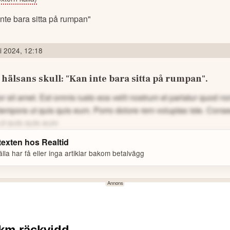
li 2024, 12:18
 hälsans skull: "Kan inte bara sitta på rumpan".
 sit amet. Est omnis iusto eos velit nostrum et pariatur quod 
tempora ut quis quis eum.
Porro dolore rem voluptas iste. Cons
ut quis quis eum
 texten hos
Realtid
la har få eller inga artiklar bakom betalvägg