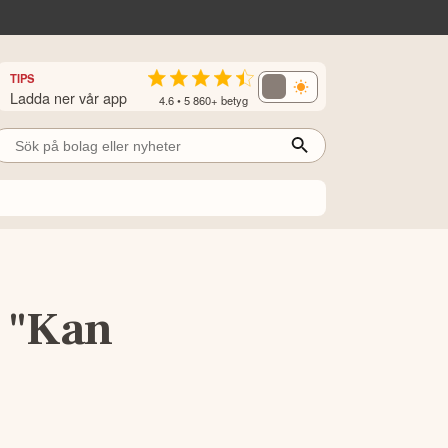
TIPS
Ladda ner vår app
4.6 • 5 860+ betyg
: "Kan