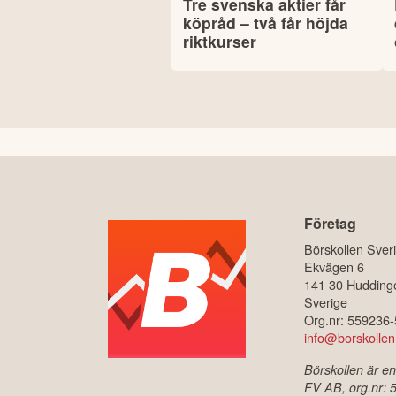
Tre svenska aktier får
köpråd – två får höjda
riktkurser
Företag
Börskollen Sver
Ekvägen 6
141 30 Hudding
Sverige
Org.nr: 559236
info@borskollen
Börskollen är en
FV AB, org.nr: