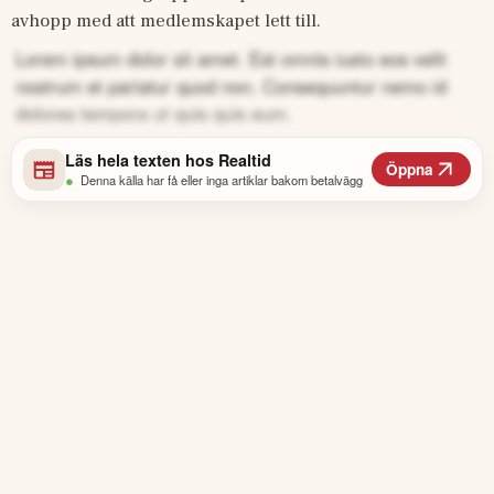
avhopp med att medlemskapet lett till.
Lorem ipsum dolor sit amet. Est omnis iusto eos velit
nostrum et pariatur quod non. Consequuntur nemo id
dolores tempora ut quis quis eum.
Läs hela texten hos
Realtid
Öppna
•
Denna källa har få eller inga artiklar bakom betalvägg