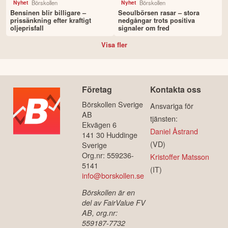
Börskollen
Börskollen
Nyhet
Nyhet
Bensinen blir billigare –
Seoulbörsen rasar – stora
prissänkning efter kraftigt
nedgångar trots positiva
oljeprisfall
signaler om fred
Visa fler
Företag
Kontakta oss
Börskollen Sverige
Ansvariga för
AB
tjänsten:
Ekvägen 6
Daniel Åstrand
141 30 Huddinge
(VD)
Sverige
Org.nr: 559236-
Kristoffer Matsson
5141
(IT)
info@borskollen.se
Börskollen är en
del av FairValue FV
AB, org.nr:
559187-7732