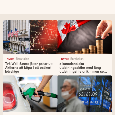
Börskollen
Börskollen
Nyhet
Nyhet
Två Wall Street-jättar pekar ut:
5 kanadensiska
Aktierna att köpa i ett osäkert
utdelningsaktier med lång
börsläge
utdelningshistorik – men se
upp för riskerna