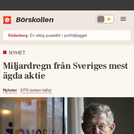
Börskollen
En viktig pusselbit i portföljbygget
Söderberg:
NYHET
Miljardregn från Sveriges mest
ägda aktie
EFN (extern källa)
Nyheter