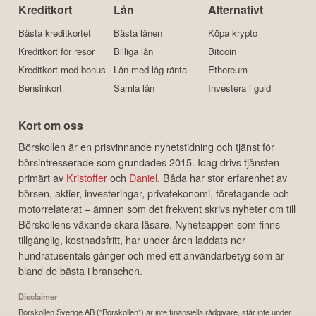
Kreditkort
Lån
Alternativt
Bästa kreditkortet
Bästa lånen
Köpa krypto
Kreditkort för resor
Billiga lån
Bitcoin
Kreditkort med bonus
Lån med låg ränta
Ethereum
Bensinkort
Samla lån
Investera i guld
Kort om oss
Börskollen är en prisvinnande nyhetstidning och tjänst för
börsintresserade som grundades 2015. Idag drivs tjänsten
primärt av
Kristoffer
och
Daniel
. Båda har stor erfarenhet av
börsen, aktier, investeringar, privatekonomi, företagande och
motorrelaterat – ämnen som det frekvent skrivs nyheter om till
Börskollens växande skara läsare. Nyhetsappen som finns
tillgänglig, kostnadsfritt, har under åren laddats ner
hundratusentals gånger och med ett användarbetyg som är
bland de bästa i branschen.
Disclaimer
Börskollen Sverige AB ("Börskollen") är inte finansiella rådgivare, står inte under