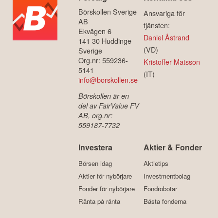
Börskollen Sverige
Ansvariga för
AB
tjänsten:
Ekvägen 6
Daniel Åstrand
141 30 Huddinge
(VD)
Sverige
Org.nr: 559236-
Kristoffer Matsson
5141
(IT)
info@borskollen.se
Börskollen är en
del av FairValue FV
AB, org.nr:
559187-7732
Investera
Aktier & Fonder
Börsen idag
Aktietips
Aktier för nybörjare
Investmentbolag
Fonder för nybörjare
Fondrobotar
Ränta på ränta
Bästa fonderna