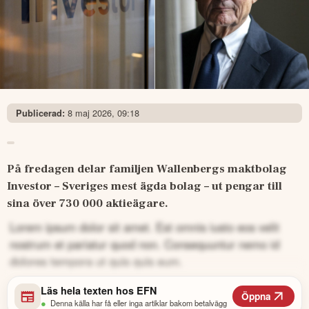
8 maj 2026, 09:18
Publicerad:
På fredagen delar familjen Wallenbergs maktbolag 
Investor – Sveriges mest ägda bolag – ut pengar till 
sina över 730 000 aktieägare.
Lorem ipsum dolor sit amet. Est omnis iusto eos velit
nostrum et pariatur quod non. Consequuntur nemo id
dolores tempora ut quis quis eum.
Läs hela texten hos
EFN
Öppna
•
Denna källa har få eller inga artiklar bakom betalvägg