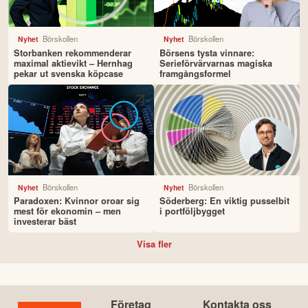
Börskollen
Börskollen
Nyhet
Nyhet
Storbanken rekommenderar
Börsens tysta vinnare:
maximal aktievikt – Hernhag
Serieförvärvarnas magiska
pekar ut svenska köpcase
framgångsformel
Börskollen
Börskollen
Nyhet
Nyhet
Paradoxen: Kvinnor oroar sig
Söderberg: En viktig pusselbit
mest för ekonomin – men
i portföljbygget
investerar bäst
Visa fler
Företag
Kontakta oss