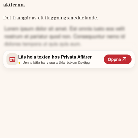
aktierna.
Det framgår av ett flaggningsmeddelande. 
Lorem ipsum dolor sit amet. Est omnis iusto eos velit
nostrum et pariatur quod non. Consequuntur nemo id
dolores tempora ut quis quis eum.
Läs hela texten hos
Privata Affärer
Öppna
•
Denna källa har vissa artiklar bakom läsvägg