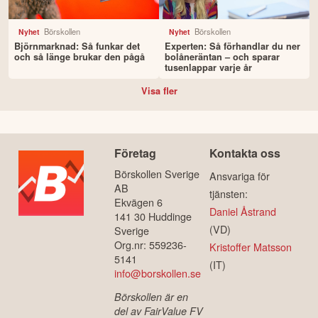
Börskollen
Börskollen
Nyhet
Nyhet
Björnmarknad: Så funkar det
Experten: Så förhandlar du ner
och så länge brukar den pågå
bolåneräntan – och sparar
tusenlappar varje år
Visa fler
Företag
Kontakta oss
Börskollen Sverige
Ansvariga för
AB
tjänsten:
Ekvägen 6
Daniel Åstrand
141 30 Huddinge
(VD)
Sverige
Org.nr: 559236-
Kristoffer Matsson
5141
(IT)
info@borskollen.se
Börskollen är en
del av FairValue FV