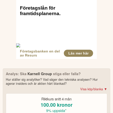
1 SEK
(0,68)
Resultat per aktie, efter utspädning
47.1
%
46,8 %
(55,5)
Soliditet
-8.7
POSITIVT
Nettoomsättningen ökade med 35,6% till 584,5 MSEK i Q2.
EBITA ökade med 59,0% till 100,0 MSEK och EBITA-
marginalen steg till 17,1%.
Kassaflödet från den löpande verksamheten förbättrades
kraftigt till 62,0 MSEK (20,0).
Organisk tillväxt var stark, 17,4% i Q2.
Förvärvet av flex7 Ltd i Storbritannien slutfördes och bidrar
positivt.
NEGATIVT
Analys: Ska
Karnell Group
stiga eller falla?
Kvartalet belastades av ökade förvärvskostnader (4,0 MSEK
Hur ställer sig analytiker? Vad säger den tekniska analysen? Hur
jämfört med 1,2 MSEK föregående år).
agerar insiders och är aktien hårt blankad?
Viss tillväxt i Nischproduktion drevs av enskild kund på nivåer
Visa köp/blanka ▼
som inte bedöms uthålliga på sikt.
Soliditeten minskade till 46,8% (55,5%).
Bonus: Få upp till 500 USD i tillgångar när du öppnar konto –
se
Riktkurs snitt
4 mån
erbjudandet!
100.00
kronor
VD:S KOMMENTAR
9% uppsida*