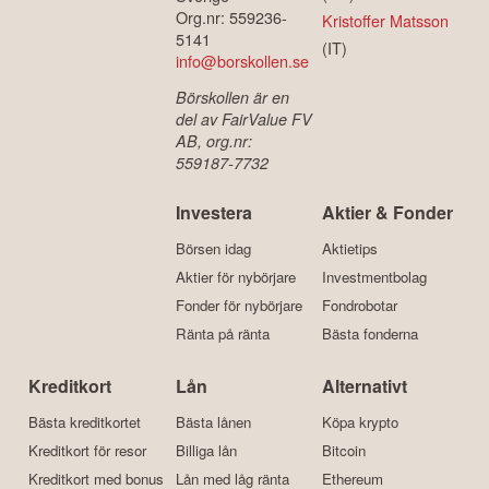
Org.nr: 559236-
Kristoffer Matsson
5141
(IT)
info@borskollen.se
Börskollen är en
del av FairValue FV
AB, org.nr:
559187-7732
Investera
Aktier & Fonder
Börsen idag
Aktietips
Aktier för nybörjare
Investmentbolag
Fonder för nybörjare
Fondrobotar
Ränta på ränta
Bästa fonderna
Kreditkort
Lån
Alternativt
Bästa kreditkortet
Bästa lånen
Köpa krypto
Kreditkort för resor
Billiga lån
Bitcoin
Kreditkort med bonus
Lån med låg ränta
Ethereum