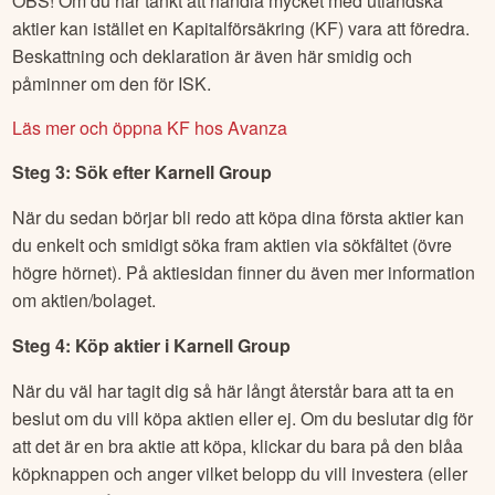
OBS! Om du har tänkt att handla mycket med utländska
aktier kan istället en Kapitalförsäkring (KF) vara att föredra.
Beskattning och deklaration är även här smidig och
påminner om den för ISK.
Läs mer och öppna KF hos Avanza
Steg 3: Sök efter
Karnell Group
När du sedan börjar bli redo att köpa dina första aktier kan
du enkelt och smidigt söka fram aktien via sökfältet (övre
högre hörnet). På aktiesidan finner du även mer information
om aktien/bolaget.
Steg 4: Köp aktier i
Karnell Group
När du väl har tagit dig så här långt återstår bara att ta en
beslut om du vill köpa aktien eller ej. Om du beslutar dig för
att det är en bra aktie att köpa, klickar du bara på den blåa
köpknappen och anger vilket belopp du vill investera (eller