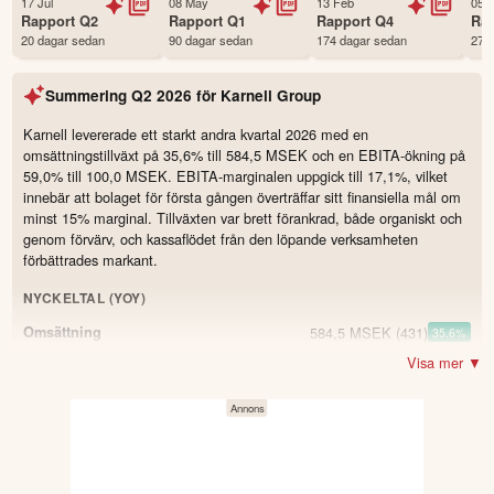
17 Jul
08 May
13 Feb
05 
Första handelsdag
21 Mar 2024
Rapport
Q2
Rapport
Q1
Rapport
Q4
Ra
20 dagar sedan
90 dagar sedan
174 dagar sedan
274
Antal ägare Avanza
6,105 st
Antal ägare Nordnet
601 st
Summering
Q2 2026
för
Karnell Group
Källa:
Börsdata
Karnell levererade ett starkt andra kvartal 2026 med en
omsättningstillväxt på 35,6% till 584,5 MSEK och en EBITA-ökning på
59,0% till 100,0 MSEK. EBITA-marginalen uppgick till 17,1%, vilket
innebär att bolaget för första gången överträffar sitt finansiella mål om
minst 15% marginal. Tillväxten var brett förankrad, både organiskt och
genom förvärv, och kassaflödet från den löpande verksamheten
förbättrades markant.
NYCKELTAL (YOY)
584,5 MSEK
(431)
Omsättning
35.6
%
Visa mer ▼
87,7 MSEK
(56,9)
Resultat
54.1
%
100 MSEK
(62,9)
EBITA
59.0
%
17,1 %
(14,6)
EBITA-marginal
2.5
62 MSEK
(20)
Kassaflöde från den löpande verksamheten
210.0
%