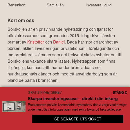
Bensinkort
Samla lån
Investera i guld
Kort om oss
Börskollen är en prisvinnande nyhetstidning och tjänst för
börsintresserade som grundades 2015. Idag drivs tjänsten
primärt av
Kristoffer
och
Daniel
. Båda har stor erfarenhet av
börsen, aktier, investeringar, privatekonomi, företagande och
motorrelaterat – ämnen som det frekvent skrivs nyheter om till
Börskollens växande skara läsare. Nyhetsappen som finns
tillgänglig, kostnadsfritt, har under åren laddats ner
hundratusentals gånger och med ett användarbetyg som är
bland de bästa i branschen.
Disclaimer
GRATIS NYHETSBREV
STÄNG X
Börskollen Sverige AB ("Börskollen") är inte finansiella rådgivare, står inte under
Skarpa investeringscase – direkt i din inkorg
finansinspektionens tillsyn och ger inga råd till dig. Detta innebär att
Prenumerera på vårt kostnadsfria nyhetsbrev där vi varje vecka väljer
investeringsbeslut baserade på information som direkt eller indirekt härrörande
ut de mest läsvärda uppslagen med extra fokus på heta aktiecase!
från Börskollen eller personer med koppling till Börskollen, alltid fattas
SE SENASTE UTSKICKET
självständigt av investeraren. Börskollen frånsäger sig allt ansvar för eventuell
😊 Full koll på snacket kring dina bolag
förlust eller skada av vad slag det må vara som grundar sig på användandet av
material härrörande från tjänsten Börskollen.