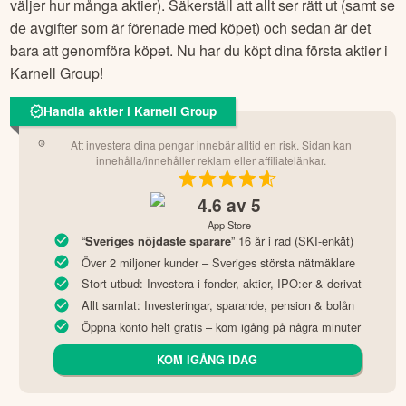
väljer hur många aktier). Säkerställ att allt ser rätt ut (samt se
de avgifter som är förenade med köpet) och sedan är det
bara att genomföra köpet. Nu har du köpt dina första aktier i
Karnell Group
!
Handla aktier i Karnell Group
Att investera dina pengar innebär alltid en risk. Sidan kan
innehålla/innehåller reklam eller affiliatelänkar.
4.6
av 5
App Store
“
” 16 år i rad (SKI-enkät)
Sveriges nöjdaste sparare
Över 2 miljoner kunder – Sveriges största nätmäklare
Stort utbud: Investera i fonder, aktier, IPO:er & derivat
Allt samlat: Investeringar, sparande, pension & bolån
Öppna konto helt gratis – kom igång på några minuter
KOM IGÅNG IDAG