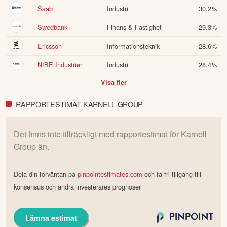
Saab
Industri
30.2
%
Swedbank
Finans & Fastighet
29.3
%
Ericsson
Informationsteknik
28.6
%
NIBE Industrier
Industri
28.4
%
Visa fler
RAPPORTESTIMAT KARNELL GROUP
Det finns inte tillräckligt med rapportestimat för
Karnell
Group
än.
Dela din förväntan på
pinpointestimates.com
och få fri tillgång till
konsensus och andra investerares prognoser
Lämna estimat