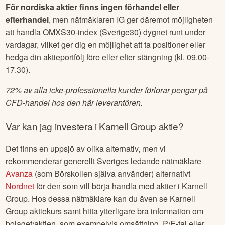
För nordiska aktier finns ingen förhandel eller
efterhandel
, men nätmäklaren IG ger däremot möjligheten
att handla OMXS30-index (Sverige30) dygnet runt under
vardagar, vilket ger dig en möjlighet att ta positioner eller
hedga din aktieportfölj före eller efter stängning (kl. 09.00-
17.30).
72% av alla icke-professionella kunder förlorar pengar på
CFD-handel hos den här leverantören.
Var kan jag investera i
Karnell Group
aktie?
Det finns en uppsjö av olika alternativ, men vi
rekommenderar generellt Sveriges ledande nätmäklare
Avanza
(som Börskollen själva använder) alternativt
Nordnet
för den som vill börja handla med aktier i
Karnell
Group
. Hos dessa nätmäklare kan du även se
Karnell
Group
aktiekurs samt hitta ytterligare bra information om
bolaget/aktien, som exempelvis omsättning, P/E-tal eller