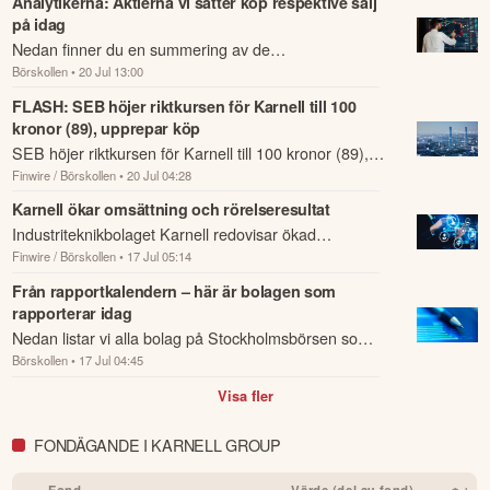
Analytikerna: Aktierna vi sätter köp respektive sälj
finansiella mål om en marginal på minst 15 procent.”
på idag
Nedan finner du en summering av de
Denna summering har tagits fram med hjälp av AI och kan
Börskollen
• 20 Jul 13:00
analysrekommendationer och riktkursförändringar
därför innehålla förenklingar eller sakna viss information.
som har rapporterats om idag den 20 juli.
FLASH: SEB höjer riktkursen för Karnell till 100
Innehållet ska inte ses som investeringsråd eller personlig
kronor (89), upprepar köp
rådgivning. Ta alltid del av bolagets fullständiga kvartalsrapport
SEB höjer riktkursen för Karnell till 100 kronor (89),
innan du fattar investeringsbeslut. Historisk avkastning är ingen
garanti för framtida avkastning.
Skulle du upptäcka fel eller
Finwire / Börskollen
• 20 Jul 04:28
upprepar köp.
andra förbättringsförslag i materialet är du välkommen att
Karnell ökar omsättning och rörelseresultat
kontakta oss
.
Industriteknikbolaget Karnell redovisar ökad
Finwire / Börskollen
• 17 Jul 05:14
omsättning under andra kvartalet jämfört med
Öppna rapport (PDF)
samma period året innan.
Från rapportkalendern – här är bolagen som
rapporterar idag
Nedan listar vi alla bolag på Stockholmsbörsen som
Börskollen
• 17 Jul 04:45
rapporterar idag den 17 juli.
Visa fler
FONDÄGANDE I KARNELL GROUP