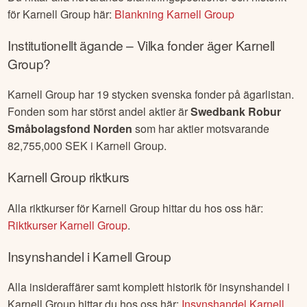
för
Karnell Group
här:
Blankning
Karnell Group
Institutionellt ägande – Vilka fonder äger
Karnell
Group
?
Karnell Group
har
19
stycken svenska fonder på ägarlistan.
Fonden som har störst andel aktier är
Swedbank Robur
Småbolagsfond Norden
som har aktier motsvarande
82,755,000
SEK i
Karnell Group
.
Karnell Group
riktkurs
Alla riktkurser för
Karnell Group
hittar du hos oss här:
Riktkurser
Karnell Group
.
Insynshandel i
Karnell Group
Alla insideraffärer samt komplett historik för insynshandel i
Karnell Group
hittar du hos oss här:
Insynshandel
Karnell