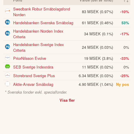
Fond
Värde (del av fond)
↑↓
Swedbank Robur Småbolagsfond
83 MSEK
(0.97%)
-10%
Norden
Handelsbanken Svenska Småbolag
61 MSEK
(0.46%)
53%
Handelsbanken Norden Index
34 MSEK
(0.1%)
-17%
Criteria
Handelsbanken Sverige Index
24 MSEK
(0.03%)
0%
Criteria
PriorNilsson Evolve
19 MSEK
(3.8%)
-33%
SEB Sverige Indexnära
11 MSEK
(0.02%)
0%
Storebrand Sverige Plus
6.34 MSEK
(0.03%)
-25%
Aktie-Ansvar Småbolag
4.90 MSEK
(1.04%)
Ny pos
* Svenska fonder exkl. specialfonder.
Visa fler