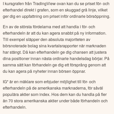
I kursgrafen från TradingView ovan kan du se priset för- och
efterhandel direkt i grafen, som en skuggad grå linje, vilket
ger dig en uppfattning om priset inför ordinarie börsöppning.
En av de största fördelarna med att handla i för- och
efterhandeln är att du kan agera snabbt på ny information.
Till exempel släpper den absoluta majoriteten av
börsnoterade bolag sina kvartalsrapporter när marknaden
har stängt. Då kan efterhandeln ge dig chansen att justera
dina positioner innan nästa ordinarie handelsdag börjar. På
samma sätt kan förhandeln ge dig ett försprång genom att
du kan agera på nyheter innan börsen öppnar.
IG* är en mäklare som erbjuder möjlighet till för- och
efterhandeln på de amerikanska marknaderna, för såväl
populära aktier som index. Hos dem kan du handla på fler
än 70 stora amerikanska aktier under både förhandeln och
efterhandeln.