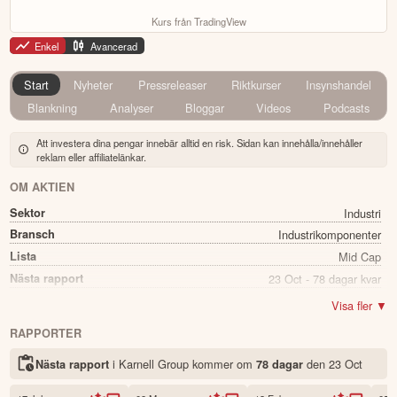
Kurs från TradingView
Enkel
Avancerad
Start
Nyheter
Pressreleaser
Riktkurser
Insynshandel
Blankning
Analyser
Bloggar
Videos
Podcasts
Att investera dina pengar innebär alltid en risk. Sidan kan innehålla/innehåller
reklam eller affiliatelänkar.
OM AKTIEN
Sektor
Industri
Bransch
Industrikomponenter
Lista
Mid Cap
Nästa rapport
23 Oct - 78 dagar kvar
Utdelning
Nej
Visa fler ▼
Namn
Karnell Group
RAPPORTER
Ticker
KARNEL B
i Karnell Group kommer
om
den
23 Oct
Nästa rapport
78 dagar
Status
Noterad
Land
Sverige